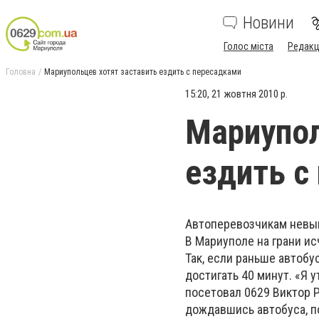
Новини
Голос міста
Редакц
Головна
Мариупольцев хотят заставить ездить с пересадками
15:20, 21 жовтня 2010 р.
Мариупол
ездить с
Автоперевозчикам невы
В Мариуполе на грани и
Так, если раньше автоб
достигать 40 минут. «Я 
посетовал 0629 Виктор Р
дождавшись автобуса, по