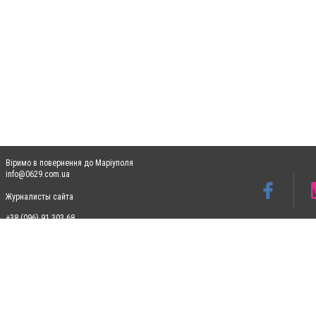
Віримо в повернення до Маріуполя
info@0629.com.ua
Журналисты сайта
+38 (096) 91 303 68
Допускається цитування матеріалів без отримання попередньої згоди 0629.com.ua за
пошукових систем гіперпосилання на цитовані статті не нижче другого абзацу в тек
Матеріали з плашками "Новини компаній", "Промо", "Партнерський матеріал", "Партнер
Реклама на сайті
Ф