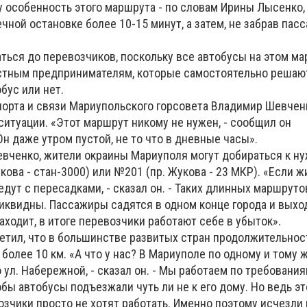
у особенность этого маршрута - по словам Ирины Лысенко,
чной остановке более 10-15 минут, а затем, не забрав пас
аться до перевозчиков, поскольку все автобусы на этом м
стным предпринимателям, которые самостоятельно решаю
бус или нет.
порта и связи Мариупольского горсовета Владимир Шевчен
 ситуации. «Этот маршрут никому не нужен, - сообщил он
Он даже утром пустой, не то что в дневные часы».
вченко, жители окраины Мариуполя могут добираться к н
кова - стан-3000) или №201 (пр. Жукова - 23 МКР). «Если 
 едут с пересадками, - сказал он. - Таких длинных маршрут
иквидны. Пассажиры садятся в одном конце города и выход
заходит, в итоге перевозчики работают себе в убыток».
тил, что в большинстве развитых стран продолжительнос
более 10 км. «А что у нас? В Мариуполе по одному и тому
о ул. Набережной, - сказал он. - Мы работаем по требования
обы автобусы подъезжали чуть ли не к его дому. Но ведь эт
возчики просто не хотят работать. Именно поэтому исчезл