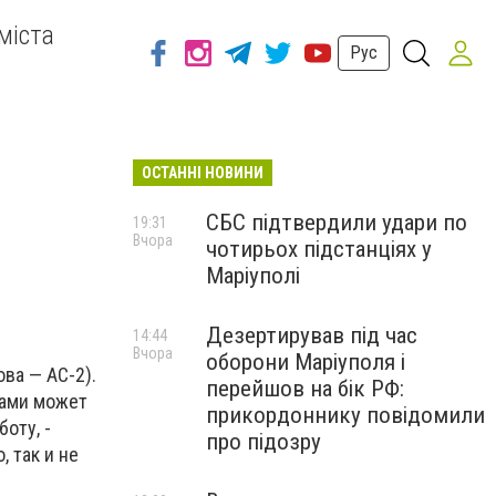
міста
Рус
ОСТАННІ НОВИНИ
СБС підтвердили удари по
19:31
Вчора
чотирьох підстанціях у
Маріуполі
Дезертирував під час
14:44
Вчора
оборони Маріуполя і
ва — АС-2).
перейшов на бік РФ:
сами может
прикордоннику повідомили
оту, -
про підозру
 так и не