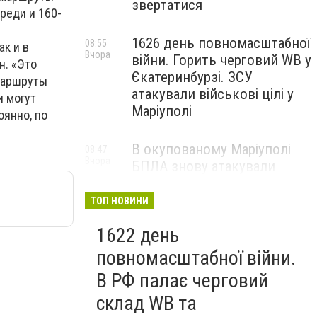
звертатися
реди и 160-
1626 день повномасштабної
08:55
ак и в
Вчора
війни. Горить черговий WB у
н. «Это
Єкатеринбурзі. ЗСУ
 маршруты
атакували військові цілі у
и могут
Маріуполі
оянно, по
В окупованому Маріуполі
08:47
Вчора
БПЛА знову атакували
енергетичну інфраструктуру,
— ВІДЕО
ТОП НОВИНИ
1622 день
повномасштабної війни.
В РФ палає черговий
склад WB та