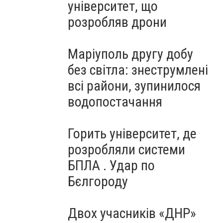
університет, що
розробляв дрони
Маріуполь другу добу
без світла: знеструмлені
всі райони, зупинилося
водопостачання
Горить університет, де
розробляли системи
БПЛА . Удар по
Бєлгороду
Двох учасників «ДНР»