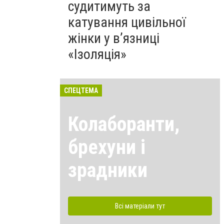
судитимуть за
катування цивільної
жінки у в’язниці
«Ізоляція»
СПЕЦТЕМА
Колаборанти,
брехуни і
зрадники
Всі матеріали тут