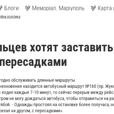
Блоги
Меморіал. Маріуполь
Карта 
ійна політика
ьцев хотят заставить
 пересадками
годно обслуживать длинные маршруты
счезновения находится автобусный маршрут №160 (пр. Жуко
ус ездил каждые 7-10 минут, то сейчас перерыв между рей
утром не могу дождаться автобуса, чтобы отправиться на раб
ябой. - Однажды простоял на остановке более получаса, но,
ехал на другом, с пересадками».