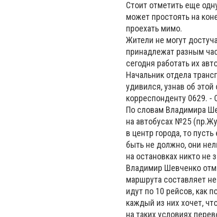
Стоит отметить еще одн
может простоять на коне
проехать мимо.
Жители не могут достуч
принадлежат разным ча
сегодня работать их авто
Начальник отдела транс
удивился, узнав об этой
корреспонденту 0629. - 
По словам Владимира Ше
на автобусах №25 (пр.Жу
в центр города, то пусть
быть не должно, они нел
на остановках никто не 
Владимир Шевченко отме
маршрута составляет не 
идут по 10 рейсов, как п
каждый из них хочет, чт
на таких условиях пере