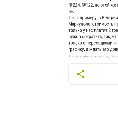
№224, №122, по этой же 
й».
Так, к примеру, в Венгри
Мариуполе, стоимость пр
только у нас платят 2 г
нужно сократить, так, ч
только с пересадками, и
графику, и ждать его дол
Якщо ви помітили помилку, виділіть нео