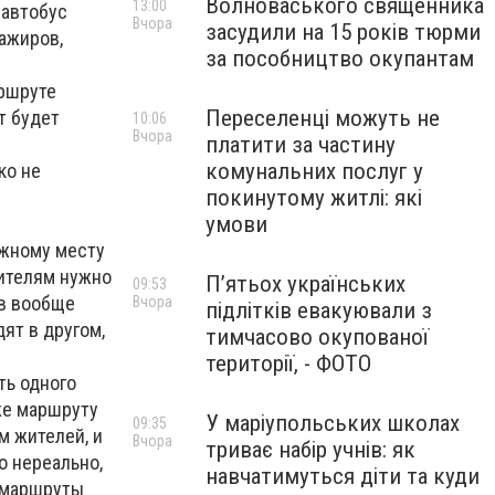
Волноваського священника
13:00
 автобус
Вчора
засудили на 15 років тюрми
сажиров,
за пособництво окупантам
аршруте
Переселенці можуть не
т будет
10:06
Вчора
платити за частину
комунальних послуг у
ко не
покинутому житлі: які
умови
ужному месту
жителям нужно
П’ятьох українських
09:53
ов вообще
Вчора
підлітків евакуювали з
ят в другом,
тимчасово окупованої
території, - ФОТО
ть одного
 же маршруту
У маріупольських школах
09:35
м жителей, и
Вчора
триває набір учнів: як
о нереально,
навчатимуться діти та куди
и маршруты