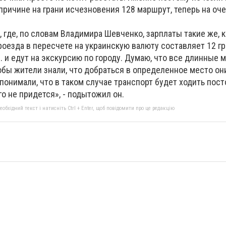
причине на грани исчезновения 128 маршрут, теперь на оче
и, где, по словам Владимира Шевченко, зарплаты такие же, к
оезда в пересчете на украинскую валюту составляет 12 гр
рн. и едут на экскурсию по городу. Думаю, что все длинные
тобы жители знали, что добраться в определенное место он
 понимали, что в таком случае транспорт будет ходить пост
го не придется», - подытожил он.
бхідний текст і натисніть Ctrl + Enter, щоб повідомити про це редакцію