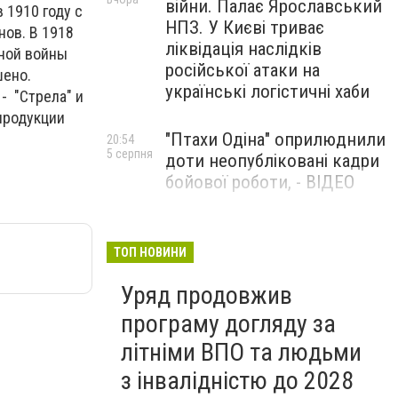
війни. Палає Ярославський
1910 году с
НПЗ. У Києві триває
нов. В 1918
ліквідація наслідків
нной войны
російської атаки на
шено.
українські логістичні хаби
- "Стрела" и
 продукции
"Птахи Одіна" оприлюднили
20:54
5 серпня
доти неопубліковані кадри
бойової роботи, - ВІДЕО
Маріуполець Андрій
17:15
5 серпня
Бєдняков зіграє тата
ТОП НОВИНИ
Петрика П’яточкина у
Уряд продовжив
новому українському
фільмі, - ФОТО
програму догляду за
літніми ВПО та людьми
з інвалідністю до 2028