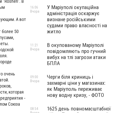
 "Roshen". В
У Маріуполі окупаційна
ным
16:06
Вчора
адміністрація оскаржує
визнане російськими
вующим. А вот
судами право власності на
житло
т более 50
пусами,
леты.
В окупованому Маріуполі
11:21
родской
Вчора
повідомляють про гучний
оля.
вибух на тлі загрози атаки
городе
БПЛА
то очень
Черги біля криниць і
09:00
атой.
Вчора
захмарні ціни у магазинах:
роков,
як Маріуполь переживає
сти, которая
нову водну кризу, - ФОТО
предприятия -
алом Союза
1625 день повномасштабної
08:54
Вчора