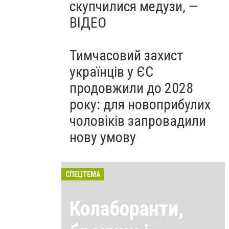
скупчилися медузи, —
ВІДЕО
Тимчасовий захист
українців у ЄС
продовжили до 2028
року: для новоприбулих
чоловіків запровадили
нову умову
СПЕЦТЕМА
Колаборанти,