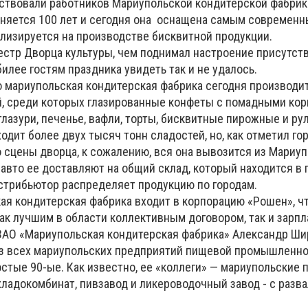
ествовали работников Мариупольской кондитерской фабрики
лняется 100 лет и сегодня она оснащена самым современ
лизируется на производстве бисквитной продукции.
кестр Дворца культуры, чем поднимал настроение присутст
илее гостям праздника увидеть так и не удалось.
то мариупольская кондитерская фабрика сегодня производи
, среди которых
глазированные конфеты с помадными кор
лазури, печенье, вафли, торты, бисквитные пирожные и ру
ходит более двух тысяч тонн сладостей, но, как отметил го
 сцены дворца, к сожалению, вся она вывозится из Мариуп
вто ее доставляют на общий склад, который находится в 
истрибьютор распределяет продукцию по городам.
кая кондитерская фабрика входит в корпорацию «Рошен», ч
ак лучшим в области коллективным договором, так и зарпл
ЗАО «Мариупольская кондитерская фабрика» Александр Ши
з всех мариупольских предприятий пищевой промышленно
стые 90-ые. Как известно, ее «коллеги» — мариупольские 
хладокомбинат, пивзавод и ликероводочный завод - с разв