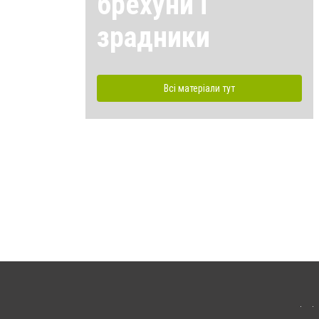
брехуни і
зрадники
Всі матеріали тут