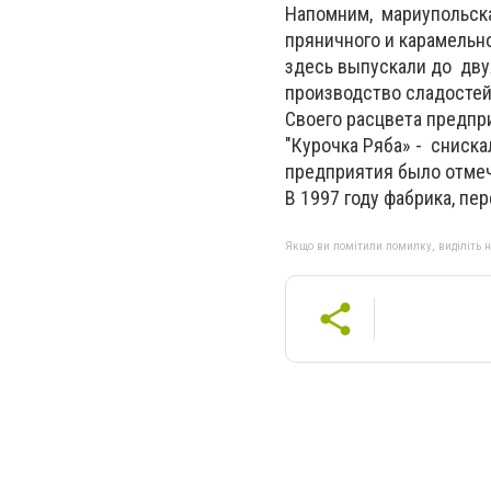
Напомним, мариупольска
пряничного и карамельн
здесь выпускали до дву
производство сладостей
Своего расцвета предпри
"Курочка Ряба» - сниска
предприятия было отмеч
В 1997 году фабрика, пе
Якщо ви помітили помилку, виділіть нео