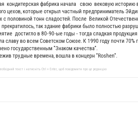
я кондитерская фабрика начала свою вековую историю в 
ого цехов, которые открыл частный предприниматель Эйди
х с половиной тонн сладостей. После Великой Отечестве
 прекратилось, так здание фабрики было полностью разру
ятие достигло в 80-90-ые годы - тогда сладкая продукция 
ла славу во всем Советском Союзе. К 1990 году почти 70%
ено государственным "Знаком качества".
режив трудные времена, вошла в концерн "Roshen".
бхідний текст і натисніть Ctrl + Enter, щоб повідомити про це редакцію