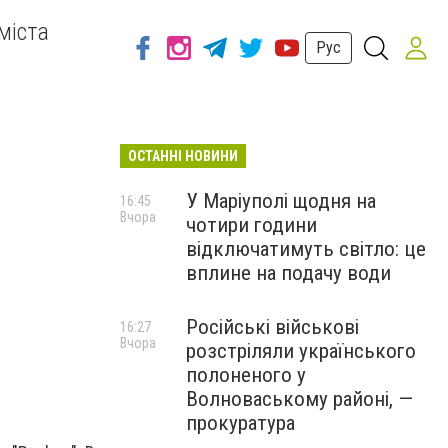
міста
Рус
ОСТАННІ НОВИНИ
У Маріуполі щодня на
16:45
Вчора
чотири години
відключатимуть світло: це
вплине на подачу води
Російські військові
16:27
Вчора
розстріляли українського
полоненого у
Волноваському районі, —
прокуратура