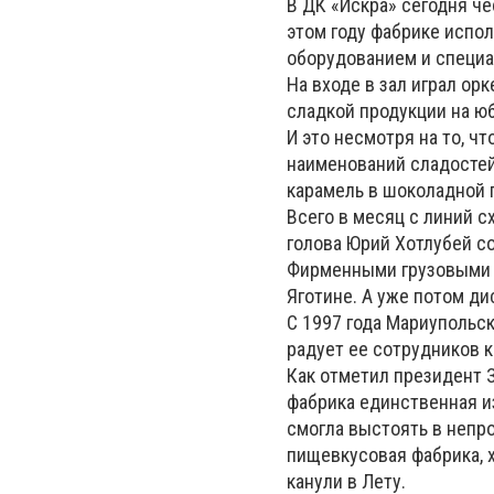
В ДК «Искра» сегодня ч
этом году фабрике испо
оборудованием и специа
На входе в зал играл ор
сладкой продукции на юб
И это несмотря на то, ч
наименований сладостей
карамель в шоколадной г
Всего в месяц с линий с
голова Юрий Хотлубей со
Фирменными грузовыми а
Яготине. А уже потом д
С 1997 года Мариупольс
радует ее сотрудников к
Как отметил президент 
фабрика единственная и
смогла выстоять в непро
пищевкусовая фабрика, 
канули в Лету.