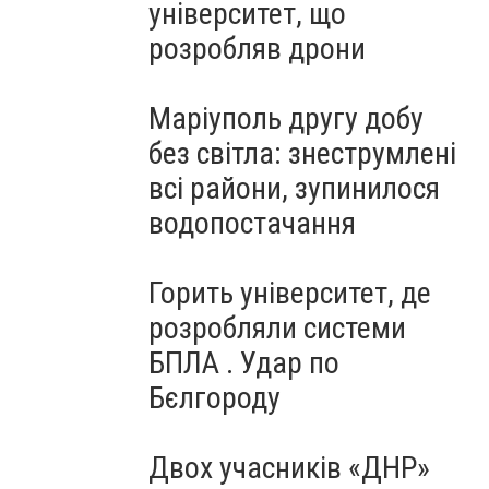
університет, що
розробляв дрони
Маріуполь другу добу
без світла: знеструмлені
всі райони, зупинилося
водопостачання
Горить університет, де
розробляли системи
БПЛА . Удар по
Бєлгороду
Двох учасників «ДНР»