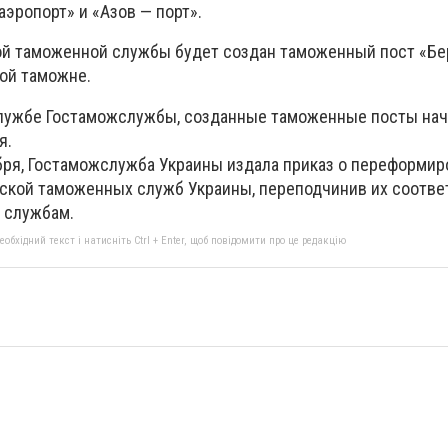
аэропорт» и «Азов — порт».
й таможенной службы будет создан таможенный пост «Бе
ой таможне.
службе Гостаможслужбы, созданные таможенные посты нач
я.
ября, Гостаможслужба Украины издала приказ о переформи
ской таможенных служб Украины, переподчинив их соотве
 службам.
бхідний текст і натисніть Ctrl + Enter, щоб повідомити про це редакцію