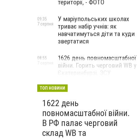
території, - ФОТО
У маріупольських школах
09:35
7 серпня
триває набір учнів: як
навчатимуться діти та куди
звертатися
1626 день повномасштабної
08:55
7 серпня
війни. Горить черговий WB у
Єкатеринбурзі. ЗСУ
атакували військові цілі у
Маріуполі
ТОП НОВИНИ
1622 день
повномасштабної війни.
В РФ палає черговий
склад WB та