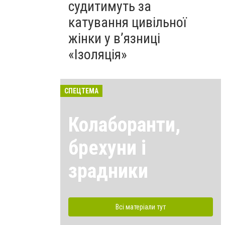
судитимуть за
катування цивільної
жінки у в’язниці
«Ізоляція»
СПЕЦТЕМА
Колаборанти,
брехуни і
зрадники
Всі матеріали тут