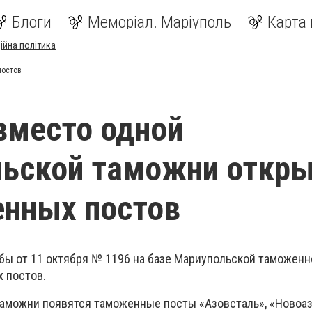
Блоги
Меморіал. Маріуполь
Карта 
ійна політика
постов
вместо одной
льской таможни откр
енных постов
ы от 11 октября № 1196 на базе Мариупольской таможен
 постов.
таможни появятся таможенные посты «Азовсталь», «Новоаз