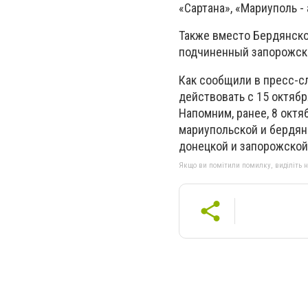
«Сартана», «Мариуполь - 
Также вместо Бердянско
подчиненный запорожск
Как сообщили в пресс-
действовать с 15 октябр
Напомним, ранее, 8 окт
мариупольской и бердян
донецкой и запорожской
Якщо ви помітили помилку, виділіть нео