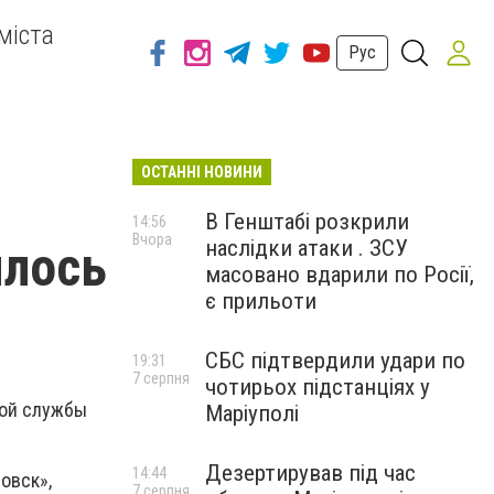
міста
Рус
ОСТАННІ НОВИНИ
В Генштабі розкрили
14:56
Вчора
наслідки атаки . ЗСУ
ылось
масовано вдарили по Росії,
є прильоти
СБС підтвердили удари по
19:31
7 серпня
чотирьох підстанціях у
ной службы
Маріуполі
Дезертирував під час
14:44
овск»,
7 серпня