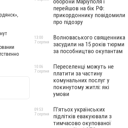
оборони Маріуполя і
перейшов на бік РФ:
прикордоннику повідомили
рдянск»,
про підозру
нут
Волноваського священника
13:00
7 серпня
засудили на 15 років тюрми
ровании
за пособництво окупантам
тственно
Переселенці можуть не
10:06
7 серпня
платити за частину
комунальних послуг у
покинутому житлі: які
умови
П’ятьох українських
09:53
7 серпня
підлітків евакуювали з
тимчасово окупованої