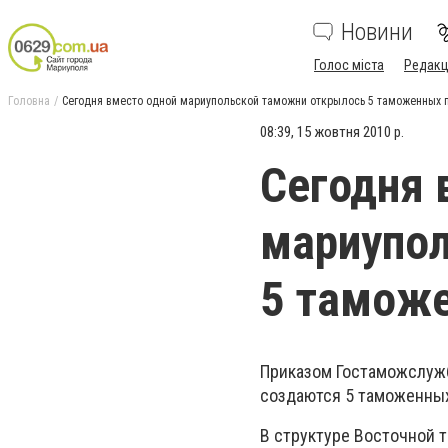
Новини
Голос міста
Редакц
Головна
Сегодня вместо одной мариупольской таможни открылось 5 таможенных 
08:39, 15 жовтня 2010 р.
Сегодня 
мариупо
5 тамож
Приказом Гостаможслужб
создаются 5 таможенных
В структуре Восточной 