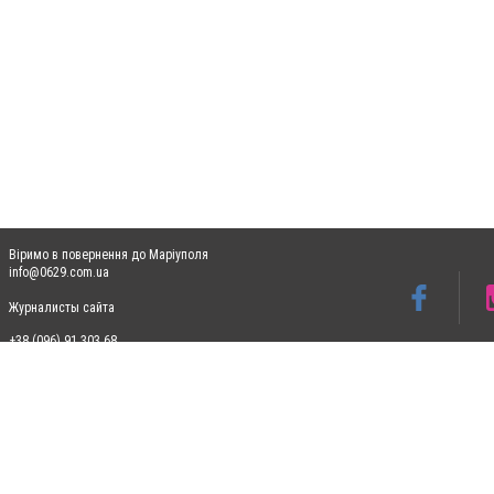
Віримо в повернення до Маріуполя
info@0629.com.ua
Журналисты сайта
+38 (096) 91 303 68
Допускається цитування матеріалів без отримання попередньої згоди 0629.com.ua за
пошукових систем гіперпосилання на цитовані статті не нижче другого абзацу в тек
Матеріали з плашками "Новини компаній", "Промо", "Партнерський матеріал", "Партнер
Реклама на сайті
Ф