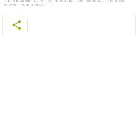
Якщо ви помітили помилку, виділіть необхідний текст і натисніть Ctrl + Enter, щоб
повідомити про це редакцію