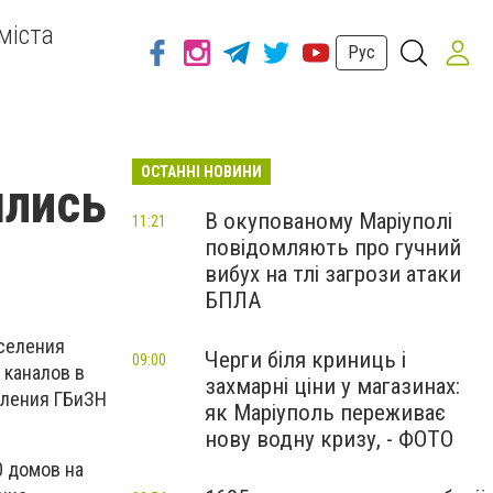
міста
Рус
ОСТАННІ НОВИНИ
шлись
В окупованому Маріуполі
11:21
повідомляють про гучний
вибух на тлі загрози атаки
БПЛА
аселения
Черги біля криниць і
09:00
 каналов в
захмарні ціни у магазинах:
вления ГБиЗН
як Маріуполь переживає
нову водну кризу, - ФОТО
0 домов на