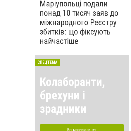
Маріупольці подали
понад 10 тисяч заяв до
міжнародного Реєстру
збитків: що фіксують
найчастіше
СПЕЦТЕМА
Колаборанти,
брехуни і
зрадники
Всі матеріали тут