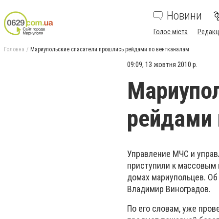
Новини
Голос міста
Редакц
Головна
Мариупольские спасатели прошлись рейдами по вентканалам
09:09, 13 жовтня 2010 р.
Мариупол
рейдами 
Управление МЧС и управ
приступили к массовым 
домах мариупольцев. Об
Владимир Виноградов.
По его словам, уже пров