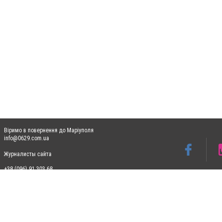
Віримо в повернення до Маріуполя
info@0629.com.ua
Журналисты сайта
+38 (096) 91 303 68
Допускається цитування матеріалів без отримання попередньої згоди 0629.com.ua за
пошукових систем гіперпосилання на цитовані статті не нижче другого абзацу в тек
Матеріали з плашками "Новини компаній", "Промо", "Партнерський матеріал", "Партнер