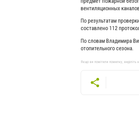
предмет пожарной безоп
вентиляционных каналов
По результатам проверк
составлено 112 протоко
По словам Владимира Вин
отопительного сезона.
Якщо ви помітили помилку, виділіть нео