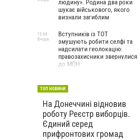
людину». Родина два роки
шукає військового, якого
визнали загиблим
Вступників із ТОТ
15:04
Вчора
змушують робити селфі та
надсилати геолокацію:
правозахисники звернулися
до МОН
Путін дозволив членам
10:56
Вчора
банд і
ТОП НОВИНИ
наркоконтрабандистам
На Донеччині відновив
підписувати контракти з
армією РФ
роботу Реєстр виборців.
Єдиний серед
прифронтових громад