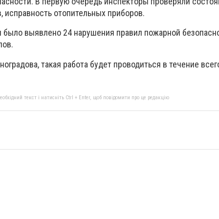
асности. В первую очередь инспекторы проверяли состоя
, исправность отопительных приборов.
и было выявлено 24 нарушения правил пожарной безопасно
лов.
оградова, такая работа будет проводиться в течение всег
бхідний текст і натисніть Ctrl + Enter, щоб повідомити про це редакцію