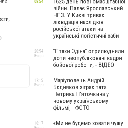
ние
1625 день повномасштабної
08:54
війни. Палає Ярославський
НПЗ. У Києві триває
сти,
ліквідація наслідків
російської атаки на
українські логістичні хаби
о
"Птахи Одіна" оприлюднили
20:54
Вчора
доти неопубліковані кадри
бойової роботи, - ВІДЕО
Маріуполець Андрій
17:15
Вчора
Бєдняков зіграє тата
Петрика П’яточкина у
новому українському
фільмі, - ФОТО
«Ми не будемо ховати чужу
16:17
Вчора