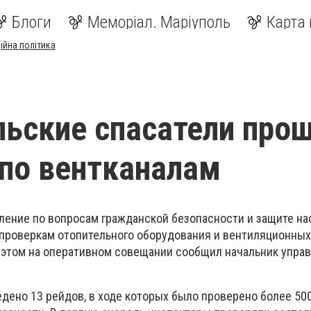
Блоги
Меморіал. Маріуполь
Карта 
ійна політика
ьские спасатели про
по вентканалам
ление по вопросам гражданской безопасности и защите н
проверкам отопительного оборудования и вентиляционных
 этом на оперативном совещании сообщил начальник упра
едено 13 рейдов, в ходе которых было проверено более 50