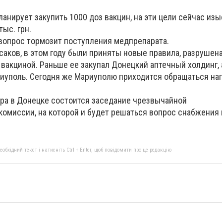
ланирует закупить 1000 доз вакцин, на эти цели сейчас из
тыс. грн.
вопрос тормозит поступления медпрепарата.
усаков, в этом году были приняты новые правила, разрушен
вакциной. Раньше ее закупал Донецкий аптечный холдинг, 
риуполь. Сегодня же Мариуполю приходится обращаться на
втра в Донецке состоится заседание чрезвычайной
омиссии, на которой и будет решаться вопрос снабжения 
бхідний текст і натисніть Ctrl + Enter, щоб повідомити про це редакцію