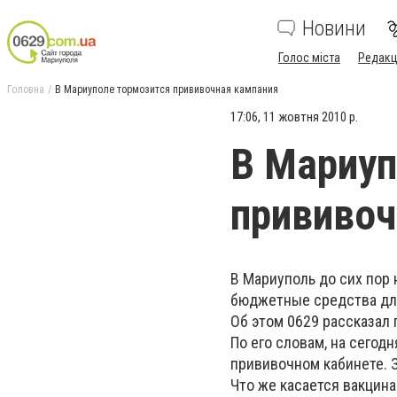
Новини
Голос міста
Редакц
Головна
В Мариуполе тормозится прививочная кампания
17:06, 11 жовтня 2010 р.
В Мариуп
прививоч
В Мариуполь до сих пор 
бюджетные средства для
Об этом 0629 рассказал 
По его словам, на сегод
прививочном кабинете. 
Что же касается вакцина