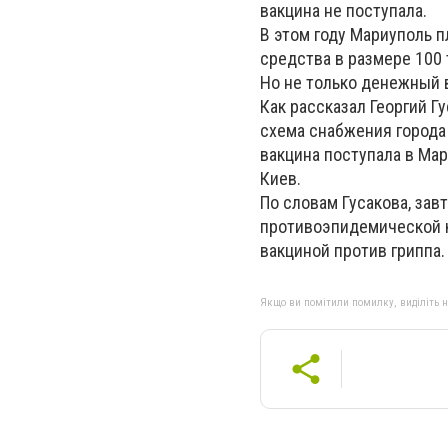
вакцина не поступала.
В этом году Мариуполь п
средства в размере 100 
Но не только денежный 
Как рассказал Георгий Г
схема снабжения города 
вакцина поступала в Ма
Киев.
По словам Гусакова, за
противоэпидемической к
вакциной против гриппа.
Якщо ви помітили помилку, виділіть нео