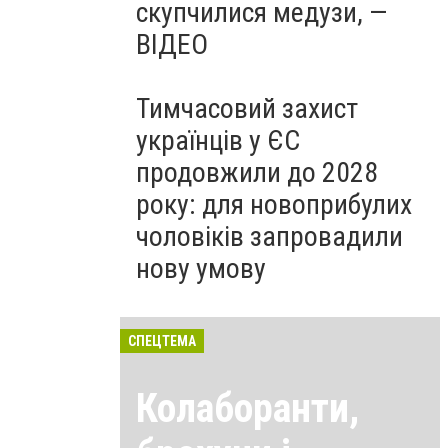
скупчилися медузи, —
ВІДЕО
Тимчасовий захист
українців у ЄС
продовжили до 2028
року: для новоприбулих
чоловіків запровадили
нову умову
СПЕЦТЕМА
Колаборанти,