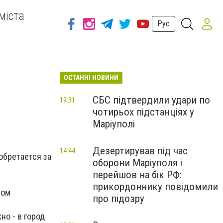
міста
Рус
ОСТАННІ НОВИНИ
СБС підтвердили удари по
19:31
чотирьох підстанціях у
Маріуполі
Дезертирував під час
14:44
обретается за
оборони Маріуполя і
перейшов на бік РФ:
прикордоннику повідомили
ном
про підозру
но - в город