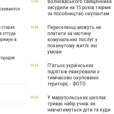
Волноваського священника
13:00
засудили на 15 років тюрми
ыскиваются
за пособництво окупантам
Переселенці можуть не
а старая
10:06
платити за частину
а оттуда
комунальних послуг у
прямую в
покинутому житлі: які
умови
городов
П’ятьох українських
09:53
підлітків евакуювали з
тимчасово окупованої
території, - ФОТО
У маріупольських школах
09:35
триває набір учнів: як
навчатимуться діти та куди