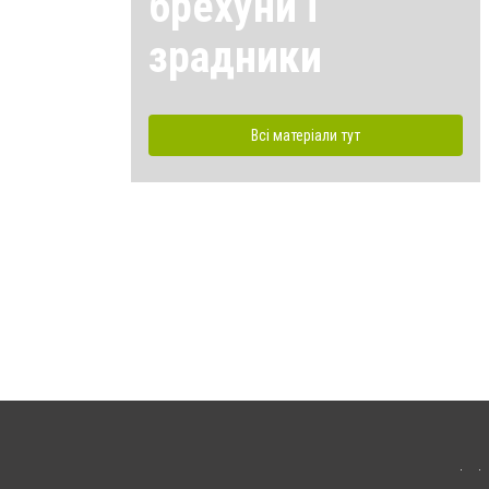
брехуни і
зрадники
Всі матеріали тут