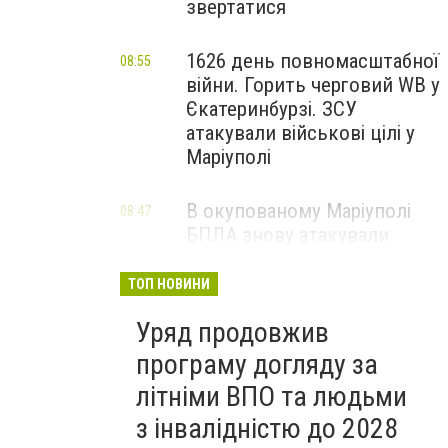
звертатися
1626 день повномасштабної
08:55
війни. Горить черговий WB у
Єкатеринбурзі. ЗСУ
атакували військові цілі у
Маріуполі
В окупованому Маріуполі
08:47
БПЛА знову атакували
енергетичну інфраструктуру,
— ВІДЕО
ТОП НОВИНИ
Уряд продовжив
програму догляду за
літніми ВПО та людьми
з інвалідністю до 2028