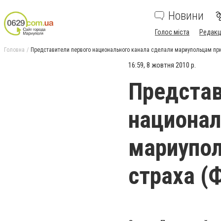
Новини
Голос міста
Редакц
Головна
Представители первого национального канала сделали мариупольцам при
16:59, 8 жовтня 2010 р.
Представ
национал
мариупол
страха (