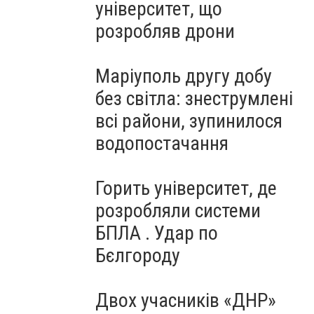
університет, що
розробляв дрони
Маріуполь другу добу
без світла: знеструмлені
всі райони, зупинилося
водопостачання
Горить університет, де
розробляли системи
БПЛА . Удар по
Бєлгороду
Двох учасників «ДНР»