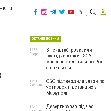
міста
Рус
ОСТАННІ НОВИНИ
В Генштабі розкрили
14:56
Вчора
наслідки атаки . ЗСУ
масовано вдарили по Росії,
є прильоти
в
СБС підтвердили удари по
19:31
7 серпня
чотирьох підстанціях у
Маріуполі
Дезертирував під час
14:44
7 серпня