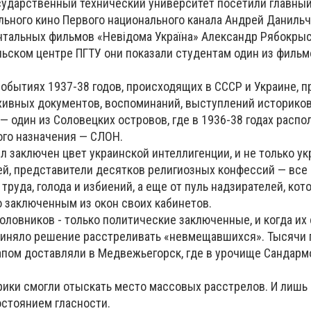
сударственный технический университет посетили главны
ьного кино Первого национального канала Андрей Данильч
тальных фильмов «Невідома Україна» Александр Рябокрыс
ьском центре ПГТУ они показали студентам один из фильмо
обытиях 1937-38 годов, происходящих в СССР и Украине, п
рхивных документов, воспоминаний, выступлений историков
 один из Соловецких островов, где в 1936-38 годах распо
ого назначения — СЛОН.
л заключен цвет украинской интеллигенции, и не только у
ей, представители десятков религиозных конфессий — все
 труда, голода и избиений, а еще от пуль надзирателей, кот
о заключенным из окон своих кабинетов.
головников - только политические заключенные, и когда их
риняло решение расстреливать «невмещавшихся». Тысячи 
пом доставляли в Медвежьегорск, где в урочище Сандарм
орики смогли отыскать место массовых расстрелов. И лишь 
остоянием гласности.