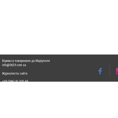
Віримо в повернення до Маріуполя
info@0629.com.ua
Журналисты сайта
+38 (096) 91 303 68
Допускається цитування матеріалів без отримання попередньої згоди 0629.com.ua за
пошукових систем гіперпосилання на цитовані статті не нижче другого абзацу в тек
Матеріали з плашками "Новини компаній", "Промо", "Партнерський матеріал", "Партнер
Реклама на сайті
Ф