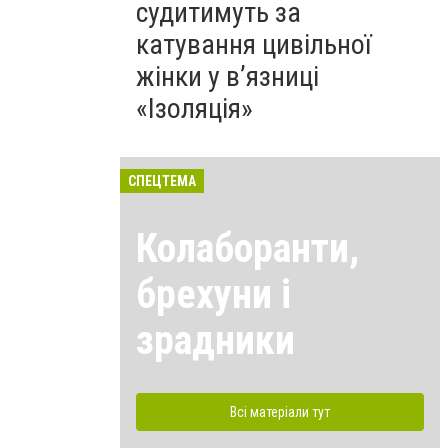
судитимуть за
катування цивільної
жінки у в’язниці
«Ізоляція»
СПЕЦТЕМА
Колаборанти,
брехуни і
зрадники
Всі матеріали тут