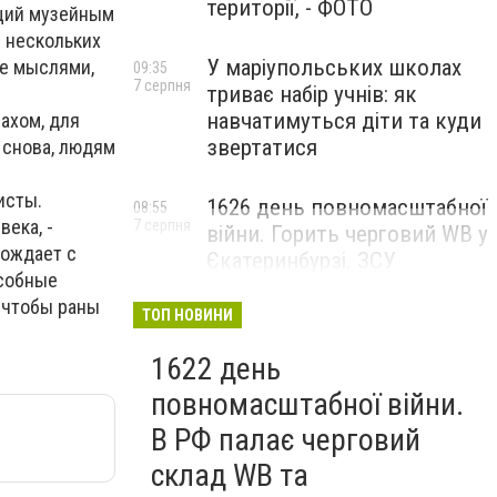
території, - ФОТО
ющий музейным
и нескольких
У маріупольських школах
же мыслями,
09:35
7 серпня
триває набір учнів: як
навчатимуться діти та куди
рахом, для
звертатися
 снова, людям
исты.
1626 день повномасштабної
08:55
ека, -
7 серпня
війни. Горить черговий WB у
рождает с
Єкатеринбурзі. ЗСУ
особные
атакували військові цілі у
 чтобы раны
Маріуполі
ТОП НОВИНИ
1622 день
повномасштабної війни.
В РФ палає черговий
склад WB та