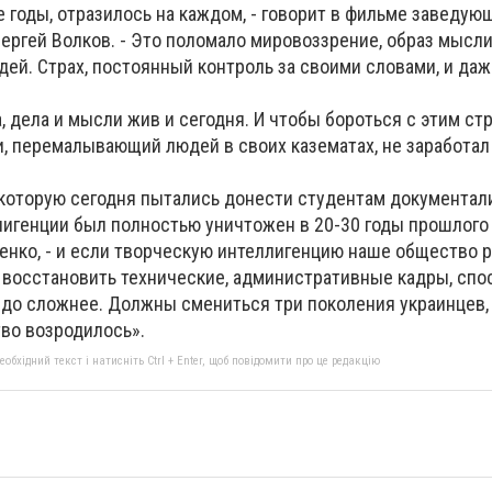
те годы, отразилось на каждом, - говорит в фильме заведу
ергей Волков. - Это поломало мировоззрение, образ мысл
дей. Страх, постоянный контроль за своими словами, и да
а, дела и мысли жив и сегодня. И чтобы бороться с этим ст
и, перемалывающий людей в своих казематах, не заработал
 которую сегодня пытались донести студентам документал
игенции был полностью уничтожен в 20-30 годы прошлого в
енко, - и если творческую интеллигенцию наше общество 
 восстановить технические, административные кадры, сп
аздо сложнее. Должны смениться три поколения украинцев,
тво возродилось».
бхідний текст і натисніть Ctrl + Enter, щоб повідомити про це редакцію