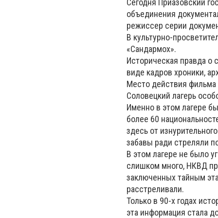
Сегодня Приазовский го
объединения документал
режиссер серии докумен
В культурно-просветител
«Сандармох».
Историческая правда о с
виде кадров хроники, а
Место действия фильма —
Соловецкий лагерь особ
Именно в этом лагере бы
более 60 национальност
здесь от изнурительного
забавы ради стреляли п
В этом лагере не было у
слишком много, НКВД п
заключенных тайным эта
расстреливали.
Только в 90-х годах ист
эта информация стала д