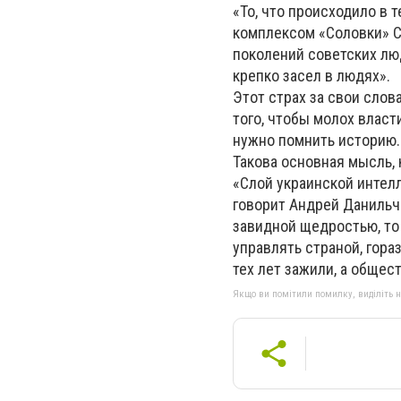
«То, что происходило в 
комплексом «Соловки» С
поколений советских лю
крепко засел в людях».
Этот страх за свои слов
того, чтобы молох власт
нужно помнить историю.
Такова основная мысль,
«Слой украинской интелл
говорит Андрей Данильч
завидной щедростью, то
управлять страной, гор
тех лет зажили, а общес
Якщо ви помітили помилку, виділіть нео