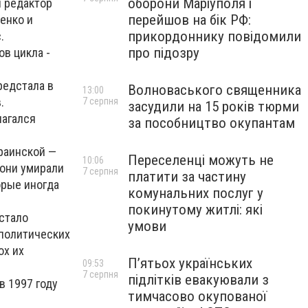
оборони Маріуполя і
й редактор
перейшов на бік РФ:
енко и
прикордоннику повідомили
.
про підозру
в цикла -
редстала в
Волноваського священника
13:00
.
7 серпня
засудили на 15 років тюрми
лагался
за пособництво окупантам
краинской —
Переселенці можуть не
10:06
 они умирали
7 серпня
платити за частину
орые иногда
комунальних послуг у
покинутому житлі: які
 стало
умови
политических
ох их
П’ятьох українських
09:53
7 серпня
підлітків евакуювали з
в 1997 году
тимчасово окупованої