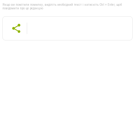
Якщо ви помітили помилку, виділіть необхідний текст і натисніть Ctrl + Enter, щоб
повідомити про це редакцію