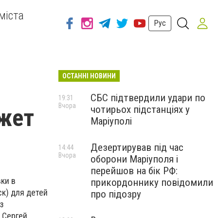
міста
Рус
ОСТАННІ НОВИНИ
СБС підтвердили удари по
19:31
Вчора
чотирьох підстанціях у
ожет
Маріуполі
Дезертирував під час
14:44
Вчора
оборони Маріуполя і
перейшов на бік РФ:
ки в
прикордоннику повідомили
к) для детей
про підозру
з
 Сергей