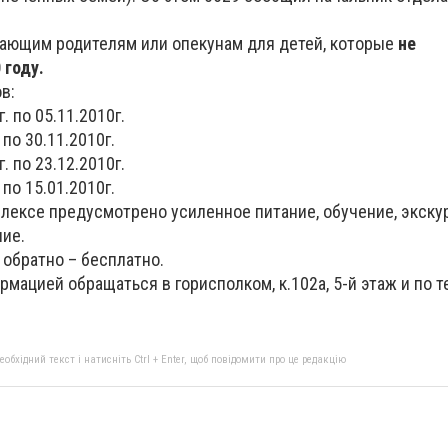
ающим родителям или опекунам для детей, которые
не
 году.
в:
г. по 05.11.2010г.
 по 30.11.2010г.
г. по 23.12.2010г.
 по 15.01.2010г.
лексе предусмотрено усиленное питание, обучение, экску
ие.
 обратно – бесплатно.
мацией обращаться в горисполком, к.102а, 5-й этаж и по те
бхідний текст і натисніть Ctrl + Enter, щоб повідомити про це редакцію