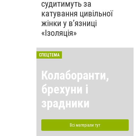
судитимуть за
катування цивільної
жінки у в’язниці
«Ізоляція»
СПЕЦТЕМА
Колаборанти,
брехуни і
зрадники
Всі матеріали тут