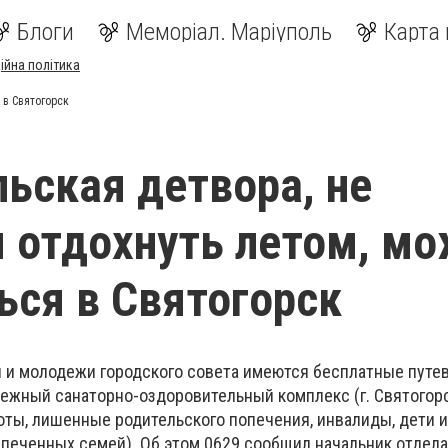
Блоги
Меморіал. Маріуполь
Карта 
ійна політика
 в Святогорск
ьская детвора, не
 отдохнуть летом, м
ься в Святогорск
и и молодежи городского совета имеются бесплатные путев
ежный санаторно-оздоровительный комплекс (г. Святогорс
оты, лишенные родительского попечения, инвалиды, дети и
печенных семей). Об этом 0629 сообщил начальник отдела