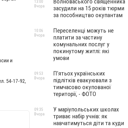
Волноваського священника
13:00
Вчора
засудили на 15 років тюрми
за пособництво окупантам
Переселенці можуть не
10:06
Вчора
платити за частину
комунальних послуг у
покинутому житлі: які
умови
рсии и
П’ятьох українських
09:53
Вчора
підлітків евакуювали з
л. 54-17-92,
тимчасово окупованої
території, - ФОТО
У маріупольських школах
09:35
Вчора
триває набір учнів: як
навчатимуться діти та куди