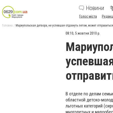
Новини
Голос міста
Редакц
Головна
Мариупольская детвора, не успевшая отдохнуть летом, может отправиться
08:10, 5 жовтня 2010 р.
Мариупол
успевшая
отправит
В отделе по делам семь
областной детско-молод
льготных категорий (сир
многодетных и малообес