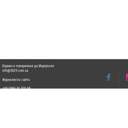
Віримо в повернення до Маріуполя
info@0629.com.ua
Журналисты сайта
+38 (096) 91 303 68
Допускається цитування матеріалів без отримання попередньої згоди 0629.com.ua за
пошукових систем гіперпосилання на цитовані статті не нижче другого абзацу в тек
Матеріали з плашками "Новини компаній", "Промо", "Партнерський матеріал", "Партнер
Реклама на сайті
Ф