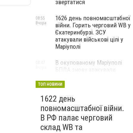
звертатися
1626 день повномасштабної
08:55
Вчора
війни. Горить черговий WB у
Єкатеринбурзі. ЗСУ
атакували військові цілі у
Маріуполі
В окупованому Маріуполі
08:47
Вчора
БПЛА знову атакували
енергетичну інфраструктуру,
— ВІДЕО
ТОП НОВИНИ
1622 день
повномасштабної війни.
В РФ палає черговий
склад WB та