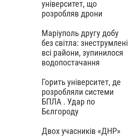
університет, що
розробляв дрони
Маріуполь другу добу
без світла: знеструмлені
всі райони, зупинилося
водопостачання
Горить університет, де
розробляли системи
БПЛА . Удар по
Бєлгороду
Двох учасників «ДНР»