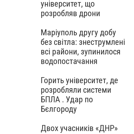
університет, що
розробляв дрони
Маріуполь другу добу
без світла: знеструмлені
всі райони, зупинилося
водопостачання
Горить університет, де
розробляли системи
БПЛА . Удар по
Бєлгороду
Двох учасників «ДНР»