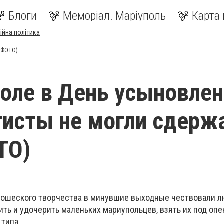
Блоги
Меморіал. Маріуполь
Карта 
ійна політика
 (ФОТО)
оле в День усыновле
исты не могли сдерж
ТО)
ношеского творчества в минувшие выходные чествовали л
ь и удочерить маленьких мариупольцев, взять их под опе
 типа.