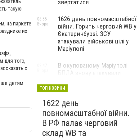
оказатель
звертатися
ать такую
1626 день повномасштабної
08:55
м, на паркете
Вчора
війни. Горить черговий WB у
разднике их
Єкатеринбурзі. ЗСУ
в
атакували військові цілі у
Маріуполі
рафа,
м для того,
В окупованому Маріуполі
08:47
ассказать о
Вчора
БПЛА знову атакували
енергетичну інфраструктуру,
 еще детям
— ВІДЕО
ТОП НОВИНИ
1622 день
повномасштабної війни.
В РФ палає черговий
склад WB та