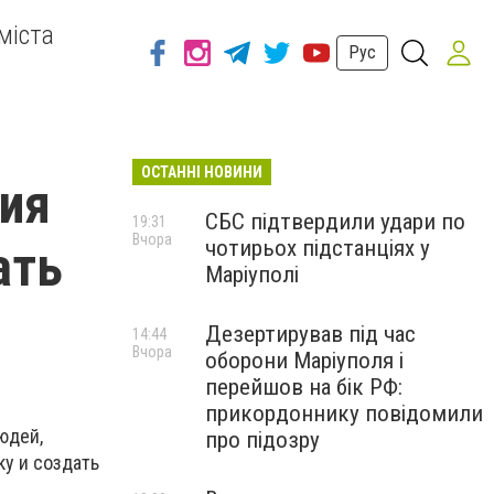
міста
Рус
ОСТАННІ НОВИНИ
ния
СБС підтвердили удари по
19:31
Вчора
чотирьох підстанціях у
ать
Маріуполі
Дезертирував під час
14:44
Вчора
оборони Маріуполя і
перейшов на бік РФ:
прикордоннику повідомили
юдей,
про підозру
ку и создать