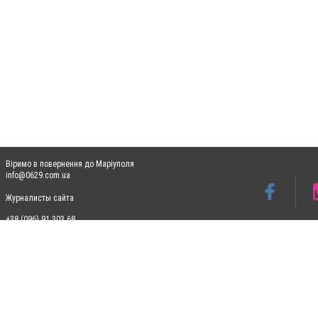
Віримо в повернення до Маріуполя
info@0629.com.ua
Журналисты сайта
+38 (096) 91 303 68
Допускається цитування матеріалів без отримання попередньої згоди 0629.com.ua за
пошукових систем гіперпосилання на цитовані статті не нижче другого абзацу в тек
Матеріали з плашками "Новини компаній", "Промо", "Партнерський матеріал", "Партнер
Реклама на сайті
Ф