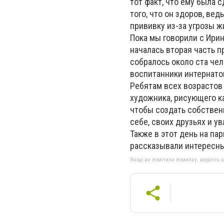
тот факт, что ему была 
того, что он здоров, в
прививку из-за угрозы ж
Пока мы говорили с Ири
началась вторая часть п
собралось около ста чел
воспитанники интернатов
Ребятам всех возрастов
художника, рисующего ка
чтобы создать собственн
себе, своих друзьях и у
Также в этот день на па
рассказывали интересны
Якщо ви помітили помилку, виділіть нео