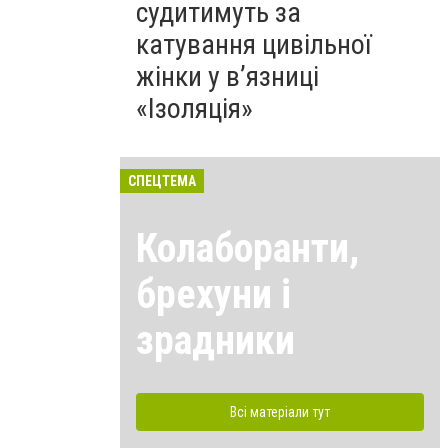
судитимуть за
катування цивільної
жінки у в’язниці
«Ізоляція»
СПЕЦТЕМА
Колаборанти,
брехуни і
зрадники
Всі матеріали тут