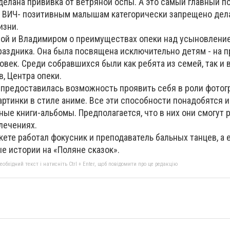
сделана прививка от ветряной оспы. А это самый главный п
едь ВИЧ- позитивным малышам категорически запрещено дел
изни.
ной и Владимиром о преимуществах опеки над усыновление
раздника. Она была посвящена исключительно детям - на п
овек. Среди собравшихся были как ребята из семей, так и 
, Центра опеки.
 предоставилась возможность проявить себя в роли фотог
ртинки в стиле аниме. Все эти способности понадобятся и
ые книги-альбомы. Предполагается, что в них они смогут р
влечениях.
ркете работал фокусник и преподаватель бальных танцев, а
е истории на «Поляне сказок».
бхідний текст і натисніть Ctrl + Enter, щоб повідомити про це редакцію