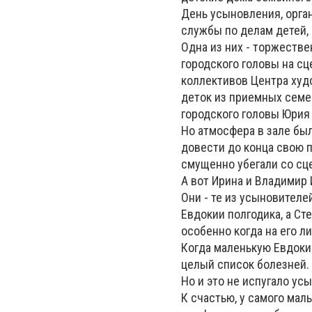
День усыновления, орга
службы по делам детей,
Одна из них - торжестве
городского головы на сц
коллективов Центра худ
деток из приемных семе
городского головы Юрия
Но атмосфера в зале был
довести до конца свою п
смущенно убегали со сц
А вот Ирина и Владимир
Они - те из усыновителей
Евдокии полгодика, а Ст
особенно когда на его ли
Когда маленькую Евдоки
целый список болезней. 
Но и это не испугало ус
К счастью, у самого мал