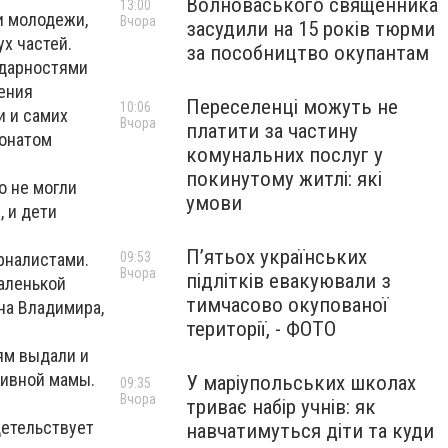
Волноваського священника
13:00
и молодежи,
Вчора
засудили на 15 років тюрми
х частей.
за пособництво окупантам
одарностями
ления
Переселенці можуть не
10:06
и и самих
Вчора
платити за частину
ронатом
комунальних послуг у
покинутому житлі: які
о не могли
умови
, и дети
П’ятьох українських
рналистами.
09:53
Вчора
підлітків евакуювали з
Маленькой
тимчасово окупованої
 на Владимира,
території, - ФОТО
ям выдали и
тивной мамы.
У маріупольських школах
09:35
Вчора
триває набір учнів: як
детельствует
навчатимуться діти та куди