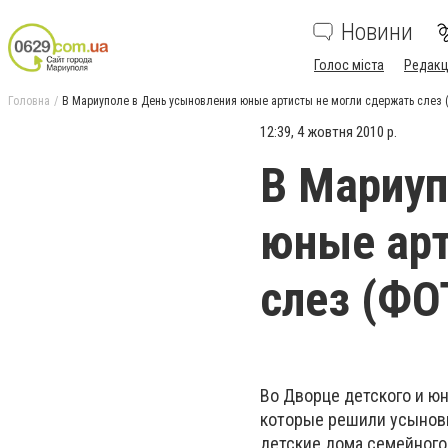
Новини
Голос міста
Редакц
Головна
В Мариуполе в День усыновления юные артисты не могли сдержать слез
12:39, 4 жовтня 2010 р.
В Мариуп
юные арт
слез (ФО
Во Дворце детского и ю
которые решили усыновит
детские дома семейного