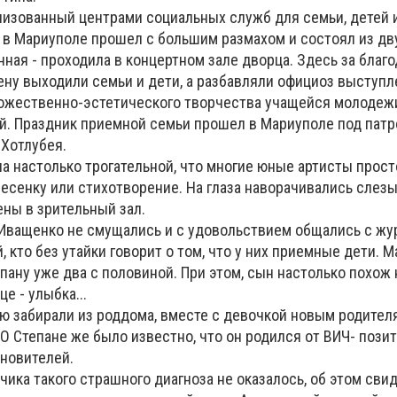
низованный центрами социальных служб для семьи, детей 
 в Мариуполе прошел с большим размахом и состоял из дву
нная - проходила в концертном зале дворца. Здесь за благ
ену выходили семьи и дети, а разбавляли официоз выступ
ожественно-эстетического творчества учащейся молодеж
й. Праздник приемной семьи прошел в Мариуполе под пат
 Хотлубея.
а настолько трогательной, что многие юные артисты прост
есенку или стихотворение. На глаза наворачивались слезы
ены в зрительный зал.
 Иващенко не смущались и с удовольствием общались с жу
, кто без утайки говорит о том, что у них приемные дети. 
епану уже два с половиной. При этом, сын настолько похож
це - улыбка...
ю забирали из роддома, вместе с девочкой новым родител
О Степане же было известно, что он родился от ВИЧ- пози
ыновителей.
ьчика такого страшного диагноза не оказалось, об этом сви