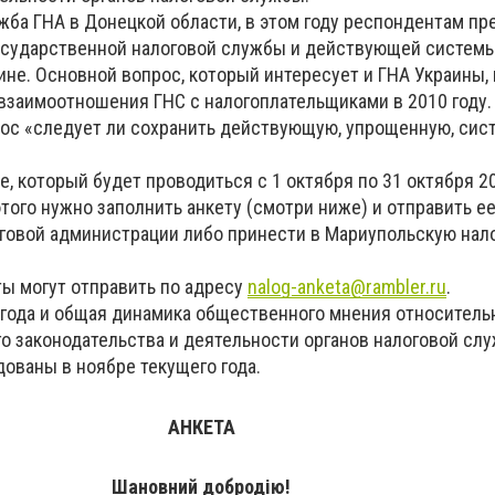
жба ГНА в Донецкой области, в этом году респондентам пр
осударственной налоговой службы и действующей систем
ине. Основной вопрос, который интересует и ГНА Украины,
ь взаимоотношения ГНС с налогоплательщиками в 2010 году.
ос «следует ли сохранить действующую, упрощенную, сис
е, который будет проводиться с 1 октября по 31 октября 20
того нужно заполнить анкету (смотри ниже) и отправить ее
говой администрации либо принести в Мариупольскую нал
ы могут отправить по адресу
nalog-anketa@rambler.ru
.
 года и общая динамика общественного мнения относитель
о законодательства и деятельности органов налоговой слу
дованы в ноябре текущего года.
АНКЕТА
Шановний добродію!