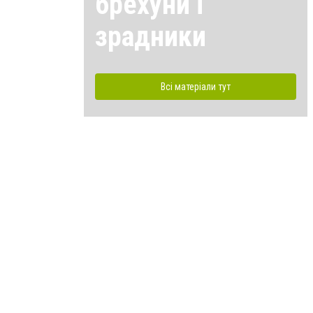
брехуни і
зрадники
Всі матеріали тут