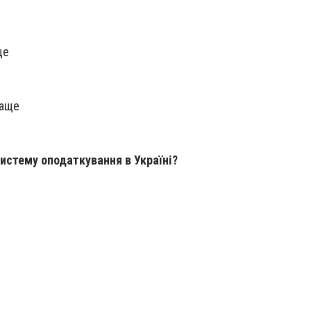
ще
раще
систему оподаткування в Україні?