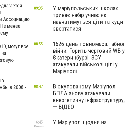
едлагается
У маріупольських школах
09:35
ы
триває набір учнів: як
 и Ассоциацию
навчатимуться діти та куди
 Не менее
звертатися
тему
1626 день повномасштабної
08:55
10, могут все
війни. Горить черговий WB у
 на
Єкатеринбурзі. ЗСУ
оговую
атакували військові цілі у
Маріуполі
но
В окупованому Маріуполі
жбы в 2008 -
08:47
БПЛА знову атакували
енергетичну інфраструктуру,
— ВІДЕО
У Маріуполі щодня на
16:45
Вчора