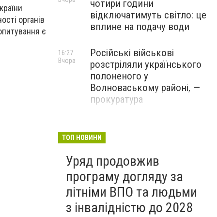
чотири години
країни
відключатимуть світло: це
ості органів
вплине на подачу води
(опитування є
Російські військові
16:27
Вчора
розстріляли українського
полоненого у
Волноваському районі, —
прокуратура
У Маріуполі окупаційна
16:06
Вчора
адміністрація оскаржує
ТОП НОВИНИ
визнане російськими
Уряд продовжив
судами право власності на
житло
програму догляду за
літніми ВПО та людьми
з інвалідністю до 2028