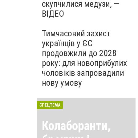
скупчилися медузи, —
ВІДЕО
Тимчасовий захист
українців у ЄС
продовжили до 2028
року: для новоприбулих
чоловіків запровадили
нову умову
СПЕЦТЕМА
Колаборанти,