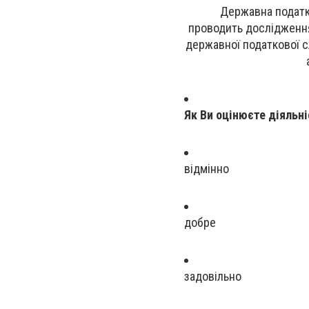
Державна податко
проводить дослідження
державної податкової с
Як Ви оцінюєте діяльн
відмінно
добре
задовільно