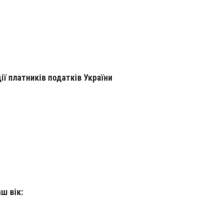
ії платників податків України
ш вік: