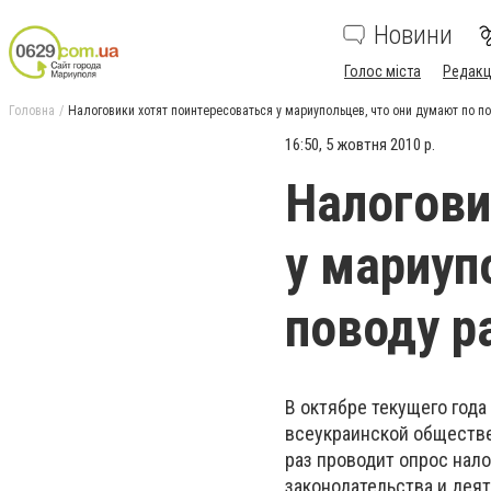
Новини
Голос міста
Редакц
Головна
Налоговики хотят поинтересоваться у мариупольцев, что они думают по п
16:50, 5 жовтня 2010 р.
Налогови
у мариуп
поводу р
В октябре текущего год
всеукраинской обществе
раз проводит опрос нал
законодательства и дея