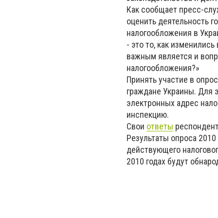
Как сообщает пресс-слу
оценить деятельность г
налогообложения в Укра
- это то, как изменилис
важным является и вопр
налогообложения?»
Принять участие в опрос
граждане Украины. Для э
электронных адрес нало
инспекцию.
Свои
ответы
респондент
Результаты опроса 2010
действующего налоговог
2010 годах будут обнаро