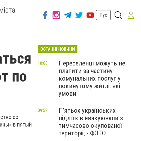
міста
Рус
ОСТАННІ НОВИНИ
аться
Переселенці можуть не
10:06
платити за частину
т по
комунальних послуг у
покинутому житлі: які
умови
П’ятьох українських
09:53
естно со
підлітків евакуювали з
ины» в пятый
тимчасово окупованої
території, - ФОТО