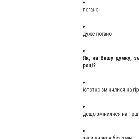
погано
дуже погано
Як
, на Вашу думку, з
році?
істотно змінилися на гі
дещо змінилися на гірш
залишилися без змін