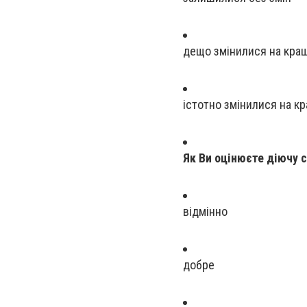
дещо змінилися на кра
істотно змінилися на к
Як Ви оцінюєте діючу 
відмінно
добре