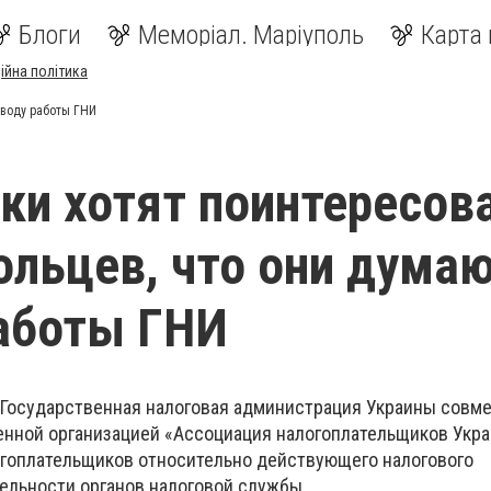
Блоги
Меморіал. Маріуполь
Карта 
ійна політика
оводу работы ГНИ
ки хотят поинтересов
ольцев, что они думаю
аботы ГНИ
а Государственная налоговая администрация Украины совм
нной организацией «Ассоциация налогоплательщиков Укра
огоплательщиков относительно действующего налогового
тельности органов налоговой службы.