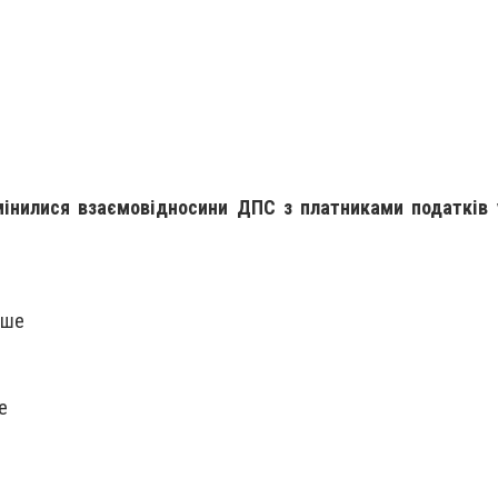
мінилися взаємовідносини ДПС з платниками податків 
рше
е