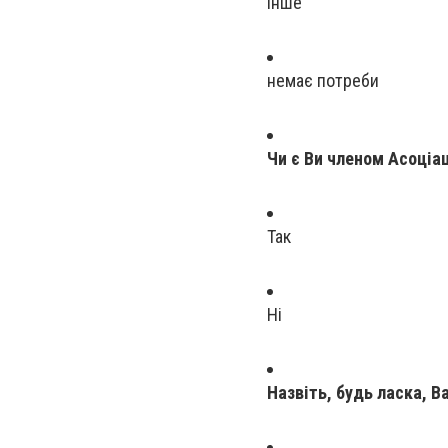
інше
немає потреби
Чи є Ви членом Асоціац
Так
Ні
Назвіть, будь ласка, Ва