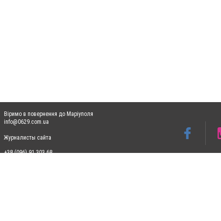
Віримо в повернення до Маріуполя
info@0629.com.ua
Журналисты сайта
+38 (096) 91 303 68
Допускається цитування матеріалів без отримання попередньої згоди 0629.com.ua за
пошукових систем гіперпосилання на цитовані статті не нижче другого абзацу в тек
Матеріали з плашками "Новини компаній", "Промо", "Партнерський матеріал", "Партнер
Реклама на сайті
Ф