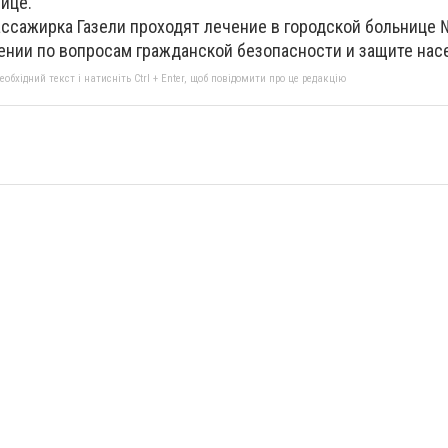
ице.
ассажирка Газели проходят лечение в городской больнице 
ении по вопросам гражданской безопасности и защите нас
бхідний текст і натисніть Ctrl + Enter, щоб повідомити про це редакцію