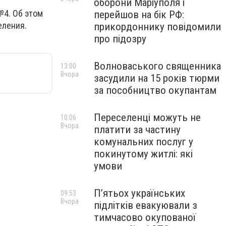
оборони Маріуполя і
№4. Об этом
перейшов на бік РФ:
еления.
прикордоннику повідомили
про підозру
Волноваського священника
13:00
Вчора
засудили на 15 років тюрми
за пособництво окупантам
Переселенці можуть не
10:06
Вчора
платити за частину
комунальних послуг у
покинутому житлі: які
умови
П’ятьох українських
09:53
Вчора
підлітків евакуювали з
тимчасово окупованої