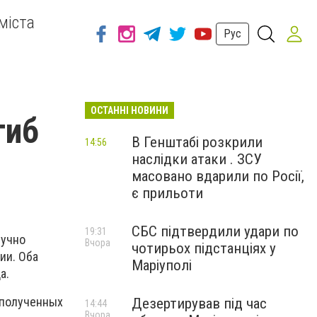
міста
Рус
ОСТАННІ НОВИНИ
гиб
В Генштабі розкрили
14:56
наслідки атаки . ЗСУ
масовано вдарили по Росії,
є прильоти
СБС підтвердили удари по
19:31
лучно
Вчора
чотирьох підстанціях у
ии. Оба
Маріуполі
а.
е полученных
Дезертирував під час
14:44
Вчора