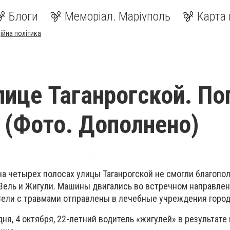
Блоги
Меморіал. Маріуполь
Карта 
ійна політика
лице Таганрогской. По
 (Фото. Дополнено)
на четырех полосах улицы Таганрогской не смогли благопо
АЗель и Жигули. Машины двигались во встречном направлен
Зели с травмами отправлены в лечебные учреждения город
дня, 4 октября, 22-летний водитель «жигулей» в результат