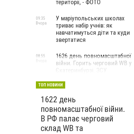
території, - ФОТО
У маріупольських школах
09:35
Вчора
триває набір учнів: як
навчатимуться діти та куди
звертатися
1626 день повномасштабної
08:55
Вчора
війни. Горить черговий WB у
Єкатеринбурзі. ЗСУ
атакували військові цілі у
Маріуполі
ТОП НОВИНИ
1622 день
повномасштабної війни.
В РФ палає черговий
склад WB та