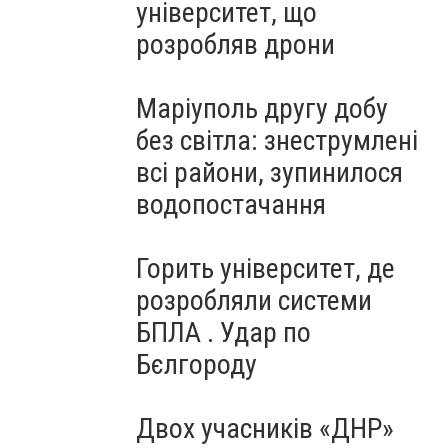
університет, що
розробляв дрони
Маріуполь другу добу
без світла: знеструмлені
всі райони, зупинилося
водопостачання
Горить університет, де
розробляли системи
БПЛА . Удар по
Бєлгороду
Двох учасників «ДНР»