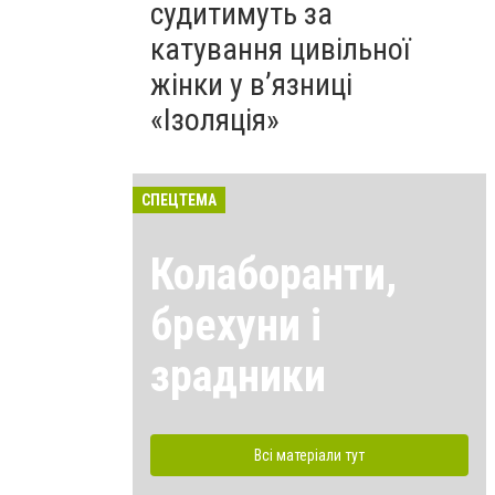
судитимуть за
катування цивільної
жінки у в’язниці
«Ізоляція»
СПЕЦТЕМА
Колаборанти,
брехуни і
зрадники
Всі матеріали тут