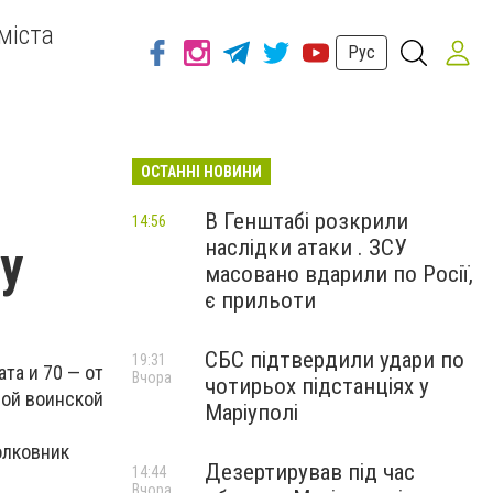
міста
Рус
ОСТАННІ НОВИНИ
В Генштабі розкрили
14:56
наслідки атаки . ЗСУ
у
масовано вдарили по Росії,
є прильоти
СБС підтвердили удари по
19:31
та и 70 — от
Вчора
чотирьох підстанціях у
ной воинской
Маріуполі
олковник
Дезертирував під час
14:44
Вчора