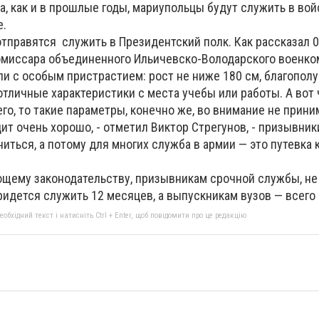
, как и в прошлые годы, мариупольцы будут служить в вой
е.
тправятся служить в Президентский полк. Как рассказал 
омиссара объединенного Ильичевско-Володарского военко
ли с особым пристрастием: рост не ниже 180 см, благополу
тличные характеристики с места учебы или работы. А вот 
его, то такие параметры, конечно же, во внимание не прини
т очень хорошо, - отметил Виктор Стрегунов, - призывники
иться, а потому для многих служба в армии — это путевка 
ющему законодательству, призывникам срочной службы, н
идется служить 12 месяцев, а выпускникам вузов — всего 
бхідний текст і натисніть Ctrl + Enter, щоб повідомити про це редакцію