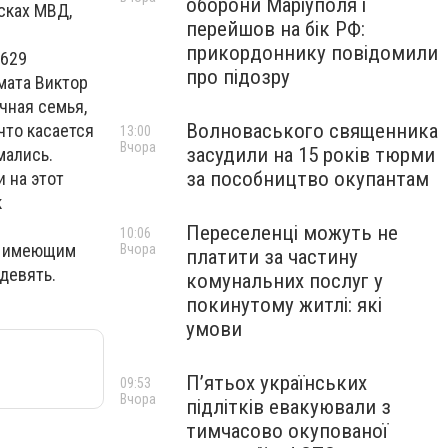
оборони Маріуполя і
сках МВД,
перейшов на бік РФ:
прикордоннику повідомили
0629
про підозру
мата Виктор
чная семья,
Волноваського священника
что касается
13:00
Вчора
засудили на 15 років тюрми
мались.
за пособництво окупантам
 на этот
к
Переселенці можуть не
10:06
е имеющим
Вчора
платити за частину
девять.
комунальних послуг у
покинутому житлі: які
умови
П’ятьох українських
09:53
Вчора
підлітків евакуювали з
тимчасово окупованої