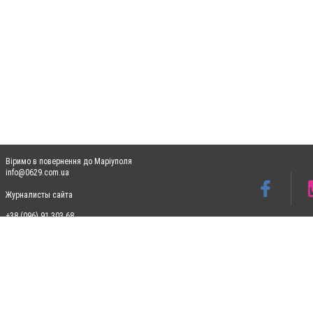
Віримо в повернення до Маріуполя
info@0629.com.ua
Журналисты сайта
+38 (096) 91 303 68
Допускається цитування матеріалів без отримання попередньої згоди 0629.com.ua за
пошукових систем гіперпосилання на цитовані статті не нижче другого абзацу в тек
Матеріали з плашками "Новини компаній", "Промо", "Партнерський матеріал", "Партнер
Реклама на сайті
Ф