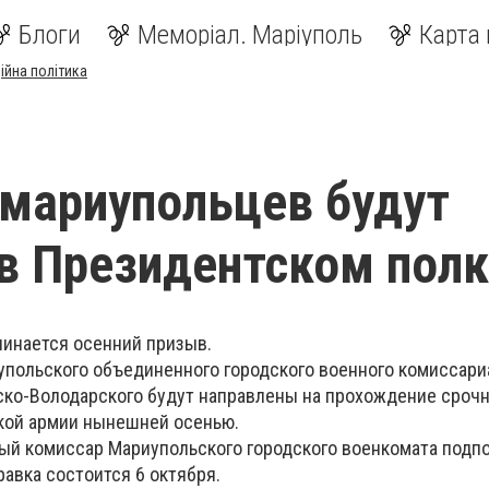
Блоги
Меморіал. Маріуполь
Карта 
ійна політика
мариупольцев будут
в Президентском полк
чинается осенний призыв.
упольского объединенного городского военного комиссариа
ко-Володарского будут направлены на прохождение сроч
кой армии нынешней осенью.
ый комиссар Мариупольского городского военкомата подп
равка состоится 6 октября.