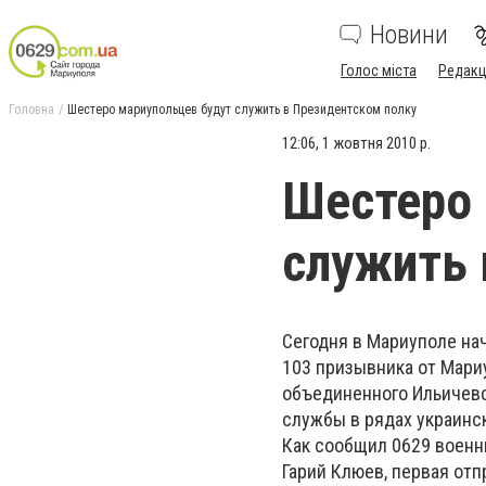
Новини
Голос міста
Редакц
Головна
Шестеро мариупольцев будут служить в Президентском полку
12:06, 1 жовтня 2010 р.
Шестеро 
служить 
Сегодня в Мариуполе на
103 призывника от Мари
объединенного Ильичевс
службы в рядах украинс
Как сообщил 0629 военн
Гарий Клюев, первая отп