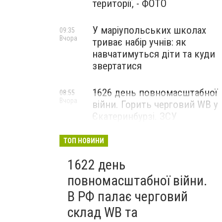
території, - ФОТО
У маріупольських школах
09:35
Вчора
триває набір учнів: як
навчатимуться діти та куди
звертатися
1626 день повномасштабної
08:55
Вчора
війни. Горить черговий WB у
Єкатеринбурзі. ЗСУ
атакували військові цілі у
Маріуполі
ТОП НОВИНИ
1622 день
повномасштабної війни.
В РФ палає черговий
склад WB та