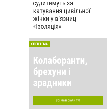
судитимуть за
катування цивільної
жінки у в’язниці
«Ізоляція»
СПЕЦТЕМА
Колаборанти,
брехуни і
зрадники
Всі матеріали тут