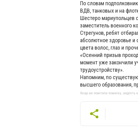
По словам подполковника
ВДВ, танковых и на флот
Шестеро мариупольцев о
заместитель военного к
Стрегунов, ребят отбира
абсолютное здоровье и о
цвета волос, глаз и проч
«Осенний призыв проходи
момент уже закончили уч
трудоустройству».
Напомним, по существу
высшего образования, пр
Якщо ви помітили помилку, виділіть нео