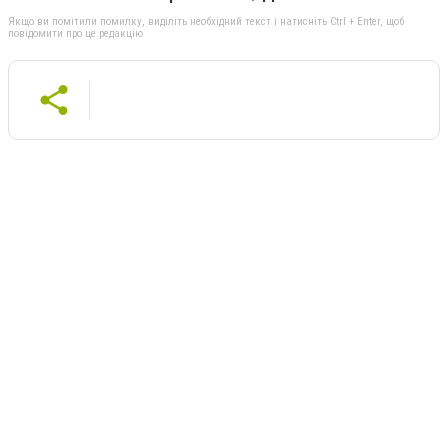
Якщо ви помітили помилку, виділіть необхідний текст і натисніть Ctrl + Enter, щоб
повідомити про це редакцію