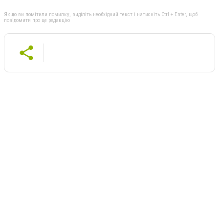
Якщо ви помітили помилку, виділіть необхідний текст і натисніть Ctrl + Enter, щоб
повідомити про це редакцію