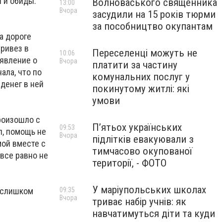
и и обиды.
Волноваського священника
13:00
Вчора
засудили на 15 років тюрми
за пособництво окупантам
а дороге
привез в
Переселенці можуть не
10:06
аявление о
Вчора
платити за частину
ала, что по
комунальних послуг у
денег в ней
покинутому житлі: які
умови
роизошло с
П’ятьох українських
09:53
л, помощь не
Вчора
підлітків евакуювали з
мой вместе с
тимчасово окупованої
 все равно не
території, - ФОТО
У маріупольських школах
к слишком
09:35
Вчора
триває набір учнів: як
навчатимуться діти та куди