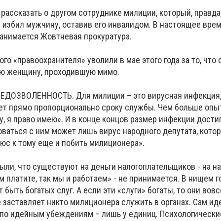
рассказать о другом сотруднике милиции, который, правда
 избил мужчину, оставив его инвалидом. В настоящее врем
 занимается Жовтневая прокуратура.
го «правоохранителя» уволили в мае этого года за то, что
ую женщину, проходившую мимо.
ДОЗВОЛЕННОСТЬ. Для милиции – это вирусная инфекция
ет прямо пропорционально сроку службы. Чем больше опыт
у, я право имею». И в конце концов размер инфекции достиг
оваться с ним может лишь вирус народного депутата, кото
люс к тому еще и побить милиционера».
ыли, что существуют на деньги налогоплательщиков - на на
м платите, так мы и работаем» - не принимается. В нищем 
ыть богатых слуг. А если эти «слуги» богаты, то они вовсе
е заставляет никто милиционера служить в органах. Сам иде
а по идейным убеждениям – лишь у единиц. Психологически