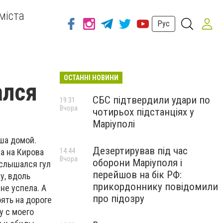
міста
Рус
ОСТАННІ НОВИНИ
ался
СБС підтвердили удари по
19:31
Вчора
чотирьох підстанціях у
Маріуполі
ша домой.
Дезертирував під час
а на Кирова
14:44
Вчора
оборони Маріуполя і
ослышался гул
перейшов на бік РФ:
у, вдоль
прикордоннику повідомили
не успела. А
про підозру
оять на дороге
у с моего