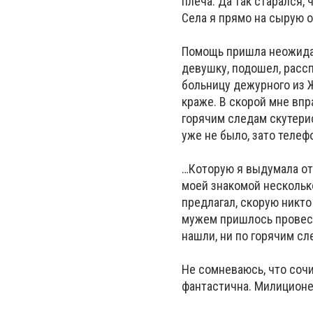
плеча. Да так старался, 
Села я прямо на сырую о
Помощь пришла неожидан
девушку, подошел, рассп
больницу дежурного из Ж
краже. В скорой мне впр
горячим следам скутерис
уже не было, зато телеф
…Которую я выдумала от 
моей знакомой несколько
предлагал, скорую никто
мужем пришлось провести
нашли, ни по горячим сл
Не сомневаюсь, что соч
фантастична. Милиционе