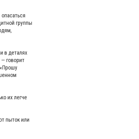
 опасаться
щитной группы
юдям,
и в деталях
 — говорит
 «Прошу
ршенном
ко их легче
от пыток или