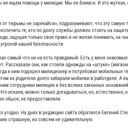
 не ищем помощи у милиции. Мы ее боимся. И это жуткая, 
и от тюрьмы не зарекайся», подразумевают, что эту самую 
еспечить те, кто по долгу службы должен стоять на защите
юди, ощущая только свое право и не желая понимать, на чь
 угрозой нашей безопасности.
раз самый что ни на есть правдивый. Есть у меня знакомые
ет. Рассказали они, как стояли однажды на «штуке» (магази
когда к ним подошел милиционер и потребовал мобильные 
отом их родители долго забирали мобилки в райотделе. А е
 ним сотрудники милиции и без всяких законных основани
то искали, можно только догадываться, но, естественно, 
х обыск, не предоставляли.
 угодно. На днях в редакцию сайта обратился Евгений Сте
рию страшную, но совсем не удивительную.