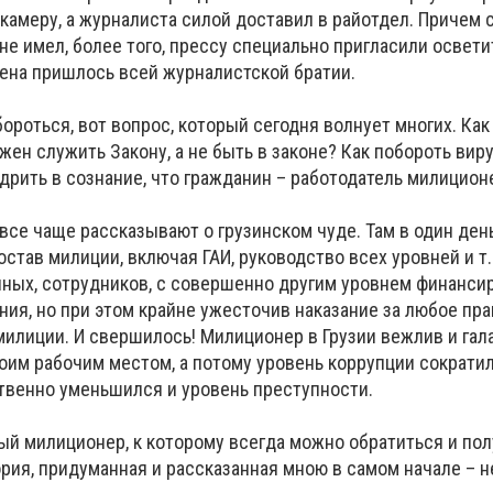
камеру, а журналиста силой доставил в райотдел. Причем 
не имел, более того, прессу специально пригласили освети
лена пришлось всей журналистской братии.
ороться, вот вопрос, который сегодня волнует многих. Ка
жен служить Закону, а не быть в законе? Как побороть вир
дрить в сознание, что гражданин – работодатель милицион
се чаще рассказывают о грузинском чуде. Там в один день
став милиции, включая ГАИ, руководство всех уровней и т.
нных, сотрудников, с совершенно другим уровнем финанси
ния, но при этом крайне ужесточив наказание за любое пр
милиции. И свершилось! Милиционер в Грузии вежлив и гал
оим рабочим местом, а потому уровень коррупции сократил
ственно уменьшился и уровень преступности.
вый милиционер, к которому всегда можно обратиться и по
ория, придуманная и рассказанная мною в самом начале – н