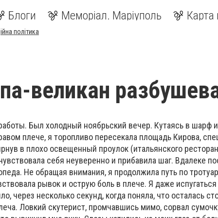
Блоги
Меморіал. Маріуполь
Карта 
ійна політика
па-великан разбушев
работы. Был холодный ноябрьский вечер. Кутаясь в шарф и
равом плече, я торопливо пересекала площадь Кирова, спе
ырнув в плохо освещенный проулок (итальянского ресторан
очувствовала себя неуверенно и прибавила шаг. Вдалеке п
мопеда. Не обращая внимания, я продолжила путь по тротуар
вствовала рывок и острую боль в плече. Я даже испугаться 
ло, через несколько секунд, когда поняла, что осталась ст
леча. Ловкий скутерист, промчавшись мимо, сорвал сумочк