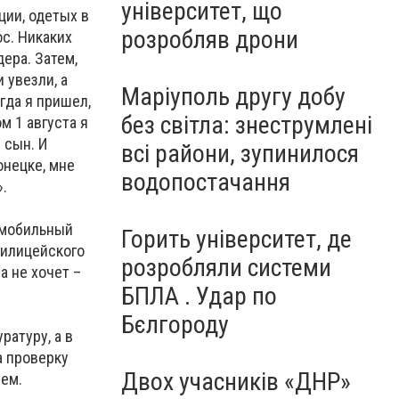
університет, що
ции, одетых в
розробляв дрони
ос. Никаких
ера. Затем,
 увезли, а
Маріуполь другу добу
гда я пришел,
без світла: знеструмлені
м 1 августа я
 сын. И
всі райони, зупинилося
онецке, мне
водопостачання
.
й мобильный
Горить університет, де
милицейского
розробляли системи
а не хочет –
БПЛА . Удар по
Бєлгороду
ратуру, а в
а проверку
Двох учасників «ДНР»
ем.