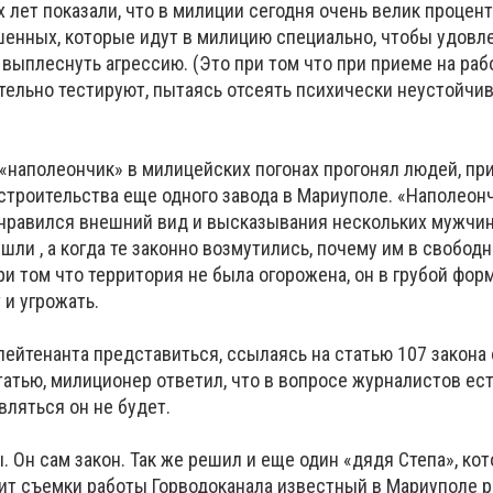
лет показали, что в милиции сегодня очень велик процент
енных, которые идут в милицию специально, чтобы удовл
выплеснуть агрессию. (Это при том что при приеме на ра
тельно тестируют, пытаясь отсеять психически неустойчи
«наполеончик» в милицейских погонах прогонял людей, п
строительства еще одного завода в Мариуполе. «Наполеон
онравился внешний вид и высказывания нескольких мужчин,
ушли , а когда те законно возмутились, почему им в свобод
при том что территория не была огорожена, он в грубой фор
 и угрожать.
ейтенанта представиться, ссылаясь на статью 107 закона 
атью, милиционер ответил, что в вопросе журналистов ест
вляться он не будет.
. Он сам закон. Так же решил и еще один «дядя Степа», ко
дит съемки работы Горводоканала известный в Мариуполе р