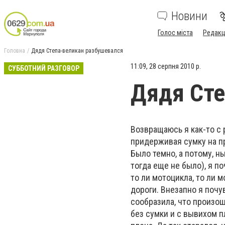
Новини
Голос міста
Редакц
Головна
Дядя Степа-великан разбушевался
11:09, 28 серпня 2010 р.
СУББОТНИЙ РАЗГОВОР
Дядя Сте
Возвращаюсь я как-то с 
придерживая сумку на п
Было темно, а потому, н
тогда еще не было), я п
то ли мотоцикла, то ли 
дороги. Внезапно я почу
сообразила, что произош
без сумки и с вывихом п