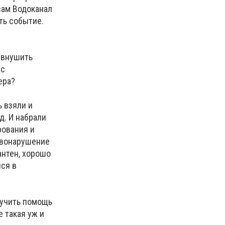
сам Водоканал
ть событие.
к внушить
ус
ера?
 взяли и
д. И набрали
рования и
авонарушение
антен, хорошо
ся в
лучить помощь
е такая уж и