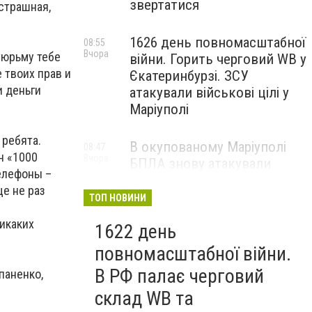
звертатися
страшная,
1626 день повномасштабної
08:55
Вчора
тюрьму тебе
війни. Горить черговий WB у
 твоих прав и
Єкатеринбурзі. ЗСУ
и деньги
атакували військові цілі у
Маріуполі
 ребята.
В окупованому Маріуполі
08:47
н «1000
Вчора
БПЛА знову атакували
телефоны –
енергетичну інфраструктуру,
ще не раз
— ВІДЕО
ТОП НОВИНИ
й
никаких
1622 день
повномасштабної війни.
В РФ палає черговий
паненко,
склад WB та