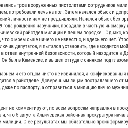
орвались трое вооруженных пистолетами сотрудников мили
ем, потребовали лечь на пол. Затем начался обыск и допр
ений личности нам не предъявляли. Начался обыск без орд
9 года рождения наручники, посадили в частную иномарку и
льичевский райотдел милиции в пешем порядке… Однако, ко
 что о моем сыне ничего не известно, и здесь его нет. Утро
лючив депутатов, я пытался установить, где находится мой
 в отдел внутренней безопасности, который находится в Д
 Он был в Каменске, и вышел оттуда с синяком под глазом»
парнем и его отцом никто не извинился, а конфискованны
одится в райотделе. Доверенным лицам пострадавшего от 
, даже по паспорту, а отправиться в милицию лично мужчин
нт не комментируют, по всем вопросам направляя в проку
и, что 5 августа Ильичевская районная прокуратура начал
 милиции. О ее результатах мы обязательно проинформиру