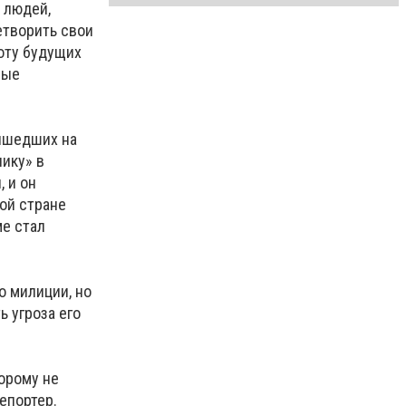
 людей,
етворить свои
боту будущих
вые
ришедших на
чику» в
 и он
ной стране
ме стал
о милиции, но
ь угроза его
торому не
епортер.