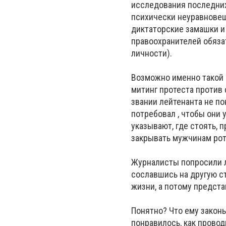
исследования последних 
психически неуравновеш
диктаторские замашки и 
правоохранителей обяза
личности).
Возможно именно такой 
митинг протеста против 
звании лейтенанта не п
потребовал , чтобы они 
указывают, где стоять, 
закрывать мужчинам рот
Журналисты попросили л
сославшись на другую ст
жизни, а потому предста
Понятно? Что ему законы
понравилось, как прово