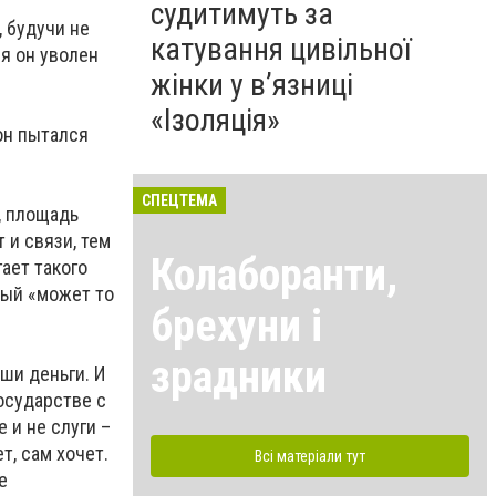
судитимуть за
, будучи не
катування цивільної
я он уволен
жінки у в’язниці
«Ізоляція»
 он пытался
СПЕЦТЕМА
, площадь
 и связи, тем
Колаборанти,
ает такого
рый «может то
брехуни і
зрадники
ши деньги. И
государстве с
 и не слуги –
т, сам хочет.
Всі матеріали тут
е