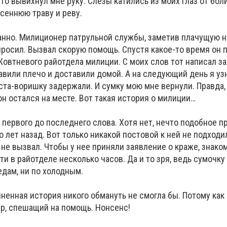
что вывихнул мне руку. Слезы катились из моих глаз от бол
сеннюю траву и реву.
но. Милиционер патрульной службы, заметив плачущую н
росил. Вызвал скорую помощь. Спустя какое-то время он 
овтневого райотдела милиции. С моих слов тот написал з
авили плечо и доставили домой. А на следующий день я узн
та-воришку задержали. И сумку мою мне вернули. Правда, 
он остался на месте. Вот такая история о милиции…
первого до последнего слова. Хотя нет, нечто подобное п
 лет назад. Вот только никакой постовой к ней не подходи
 не вызвал. Чтобы у нее приняли заявление о краже, знако
 в райотделе несколько часов. Да и то зря, ведь сумочку
едам, ни по холодным.
иненная история никого обмануть не смогла бы. Потому ка
р, спешащий на помощь. Нонсенс!