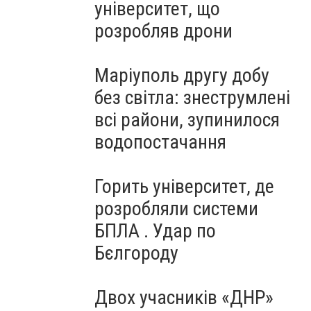
університет, що
розробляв дрони
Маріуполь другу добу
без світла: знеструмлені
всі райони, зупинилося
водопостачання
Горить університет, де
розробляли системи
БПЛА . Удар по
Бєлгороду
Двох учасників «ДНР»