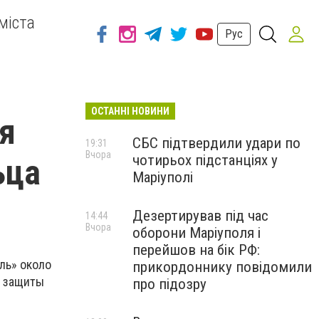
міста
Рус
ОСТАННІ НОВИНИ
ся
СБС підтвердили удари по
19:31
Вчора
чотирьох підстанціях у
ьца
Маріуполі
Дезертирував під час
14:44
Вчора
оборони Маріуполя і
перейшов на бік РФ:
ль» около
прикордоннику повідомили
и защиты
про підозру