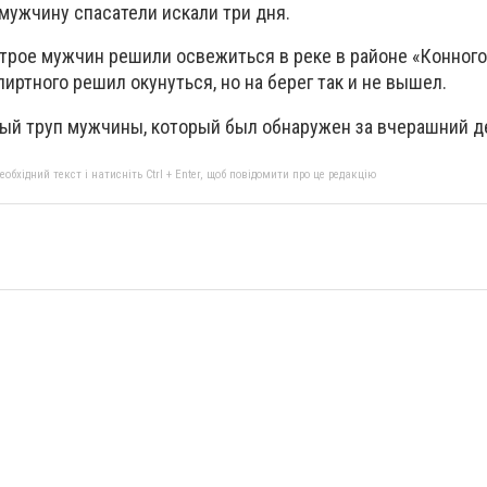
о мужчину спасатели искали три дня.
 трое мужчин решили освежиться в реке в районе «Конного
пиртного решил окунуться, но на берег так и не вышел.
ртый труп мужчины, который был обнаружен за вчерашний д
бхідний текст і натисніть Ctrl + Enter, щоб повідомити про це редакцію