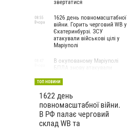
звертатися
1626 день повномасштабної
08:55
Вчора
війни. Горить черговий WB у
Єкатеринбурзі. ЗСУ
атакували військові цілі у
Маріуполі
В окупованому Маріуполі
08:47
Вчора
БПЛА знову атакували
енергетичну інфраструктуру,
— ВІДЕО
ТОП НОВИНИ
1622 день
повномасштабної війни.
В РФ палає черговий
склад WB та