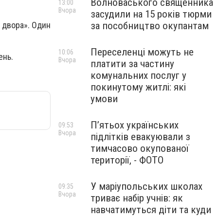
Волноваського священника
13:00
Вчора
засудили на 15 років тюрми
за пособництво окупантам
 двора». Один
Переселенці можуть не
10:06
ень.
Вчора
платити за частину
комунальних послуг у
покинутому житлі: які
умови
П’ятьох українських
09:53
Вчора
підлітків евакуювали з
тимчасово окупованої
території, - ФОТО
У маріупольських школах
09:35
Вчора
триває набір учнів: як
навчатимуться діти та куди