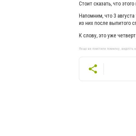
Стоит сказать, что этог
Напомним, что 3 августа
из них после выпитого с
К слову, это уже четве
Якщо ви помітили помилку, виділіть нео