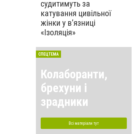
судитимуть за
катування цивільної
жінки у в’язниці
«Ізоляція»
СПЕЦТЕМА
Колаборанти,
брехуни і
зрадники
Всі матеріали тут