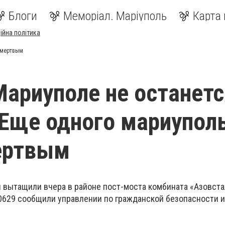
Блоги
Меморіал. Маріуполь
Карта 
ійна політика
 мертвым
Мариуполе не останет
Еще одного мариупол
ертвым
 вытащили вчера в районе пост-моста комбината «Азовста
 0629 сообщили управлении по гражданской безопасности 