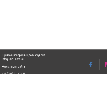
Віримо в повернення до Маріуполя
info@0629.com.ua
Журналисты сайта
+38 (096) 91 303 68
Допускається цитування матеріалів без отримання попередньої згоди 0629.com.ua за
пошукових систем гіперпосилання на цитовані статті не нижче другого абзацу в тек
Матеріали з плашками "Новини компаній", "Промо", "Партнерський матеріал", "Партнер
Реклама на сайті
Ф