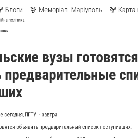
Блоги
Меморіал. Маріуполь
Карта 
ійна політика
ивших
ьские вузы готовятс
 предварительные сп
вших
 сегодня, ПГТУ - завтра
овятся объявить предварительный список поступивших.