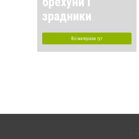
брехуни і
зрадники
Всі матеріали тут