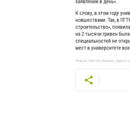
заявлений в день».
К слову, в этом году у
новшествами. Так, в ПГ
строительство», появила
на 2 тысячи гривен был
специальностей не откр
мест в университете воз
Якщо ви помітили помилку, виділіть нео