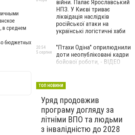
війни. Палає Ярославський
НПЗ. У Києві триває
зличными
ліквідація наслідків
анское
російської атаки на
, в среднем
українські логістичні хаби
тво бюджетных
"Птахи Одіна" оприлюднили
20:54
5 серпня
доти неопубліковані кадри
бойової роботи, - ВІДЕО
Маріуполець Андрій
17:15
5 серпня
Бєдняков зіграє тата
ТОП НОВИНИ
Петрика П’яточкина у
Уряд продовжив
новому українському
фільмі, - ФОТО
програму догляду за
літніми ВПО та людьми
з інвалідністю до 2028