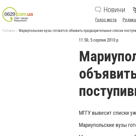
Новини
Голос міста
Редакц
Головна
Мариупольские вузы готовятся объявить предварительные списки поступ
11:50, 5 серпня 2010 р.
Мариупол
объявить
поступи
МГГУ вывесит списки уже
Мариупольские вузы гот