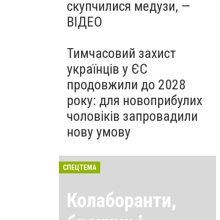
скупчилися медузи, —
ВІДЕО
Тимчасовий захист
українців у ЄС
продовжили до 2028
року: для новоприбулих
чоловіків запровадили
нову умову
СПЕЦТЕМА
Колаборанти,