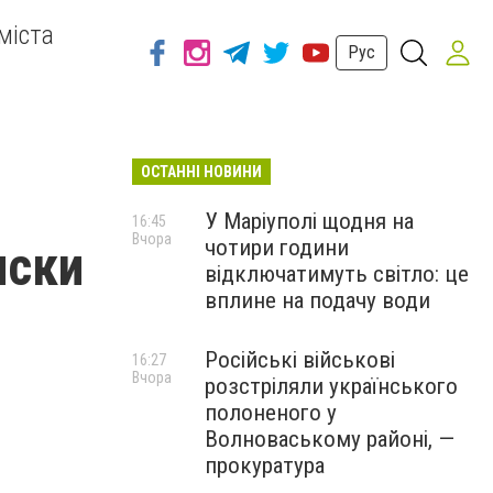
міста
Рус
ОСТАННІ НОВИНИ
я
У Маріуполі щодня на
16:45
Вчора
чотири години
иски
відключатимуть світло: це
вплине на подачу води
Російські військові
16:27
Вчора
розстріляли українського
полоненого у
Волноваському районі, —
прокуратура