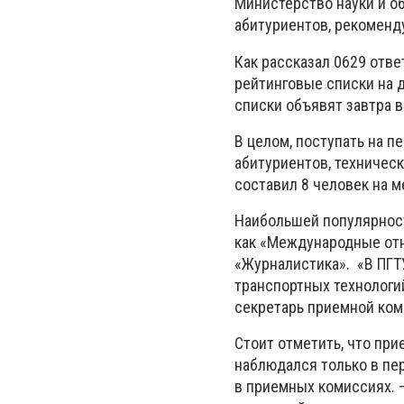
Министерство науки и о
абитуриентов, рекоменду
Как рассказал 0629 отв
рейтинговые списки на д
списки объявят завтра в
В целом, поступать на п
абитуриентов, техническ
составил 8 человек на ме
Наибольшей популярност
как «Международные отн
«Журналистика». «В ПГТ
транспортных технологи
секретарь приемной ком
Стоит отметить, что при
наблюдался только в пер
в приемных комиссиях. 