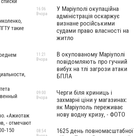
 списки
У Маріуполі окупаційна
16:06
Вчора
адміністрація оскаржує
иколенко,
визнане російськими
ПГТУ такие
судами право власності на
житло
В окупованому Маріуполі
среднем
11:21
Вчора
повідомляють про гучний
вибух на тлі загрози атаки
иальности,
БПЛА
тета
Черги біля криниць і
09:00
твенный
Вчора
захмарні ціни у магазинах:
як Маріуполь переживає
нову водну кризу, - ФОТО
но. «Ажиотаж
в, - отмечают
00-150
1625 день повномасштабної
08:54
Вчора