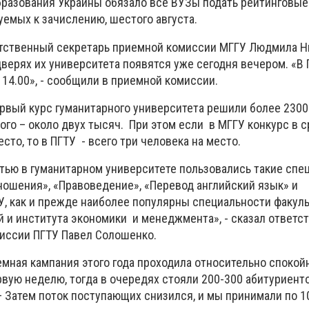
бразования Украины обязало все ВУЗы подать рейтинговые
емых к зачислению, шестого августа.
етственный секретарь приемной комиссии МГГУ Людмила Н
верях их университета появятся уже сегодня вечером. «В 
 14.00», - сообщили в приемной комиссии.
ервый курс гуманитарного университета решили более 2300
ого – около двух тысяч. При этом если в МГГУ конкурс в 
сто, то в ПГТУ - всего три человека на место.
ью в гуманитарном университете пользовались такие спец
ошения», «Правоведение», «Перевод английский язык» и
У, как и прежде наиболее популярны специальности факуль
й и института экономики и менеджмента», - сказал ответс
иссии ПГТУ Павел Солошенко.
емная кампания этого года проходила относительно спокой
вую неделю, тогда в очередях стояли 200-300 абитуриенто
– Затем поток поступающих снизился, и мы принимали по 1