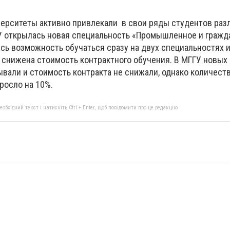
ниверситеты активно привлекали в свои ряды студентов ра
ТУ открылась новая специальность «Промышленное и гражд
сь возможность обучаться сразу на двух специальностях и
а снижена стоимость контрактного обучения. В МГГУ новых
ывали и стоимость контракта не снижали, однако количес
росло на 10%.
бхідний текст і натисніть Ctrl + Enter, щоб повідомити про це редакцію