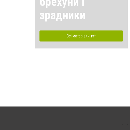
брехуни і
зрадники
Всі матеріали тут