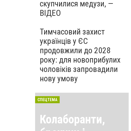
скупчилися медузи, —
ВІДЕО
Тимчасовий захист
українців у ЄС
продовжили до 2028
року: для новоприбулих
чоловіків запровадили
нову умову
СПЕЦТЕМА
Колаборанти,