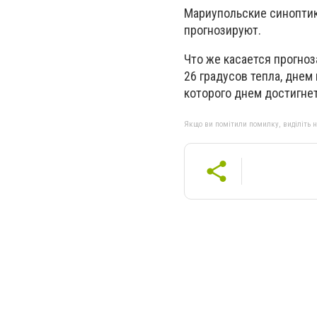
Мариупольские синоптик
прогнозируют.
Что же касается прогноз
26 градусов тепла, днем
которого днем достигнет
Якщо ви помітили помилку, виділіть нео