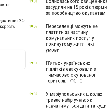
Волноваського священника
13:00
ков не
засудили на 15 років тюрми
за пособництво окупантам
достигнет 24-
Переселенці можуть не
скорость
10:06
платити за частину
комунальних послуг у
покинутому житлі: які
умови
П’ятьох українських
09:53
підлітків евакуювали з
тимчасово окупованої
території, - ФОТО
У маріупольських школах
09:35
триває набір учнів: як
навчатимуться діти та куди