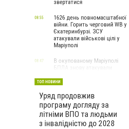
звертатися
1626 день повномасштабної
08:55
війни. Горить черговий WB у
Єкатеринбурзі. ЗСУ
атакували військові цілі у
Маріуполі
В окупованому Маріуполі
08:47
БПЛА знову атакували
енергетичну інфраструктуру,
— ВІДЕО
ТОП НОВИНИ
Уряд продовжив
програму догляду за
літніми ВПО та людьми
з інвалідністю до 2028