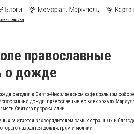
Блоги
Меморіал. Маріуполь
Карта 
ійна політика
оле православные
ь о дожде
ождя сегодня в Свято-Николаевском кафедральном собор
ниспосладнии дождя православные во всех храмах Мариуп
 памяти Святого пророка Илии.
вных считается распорядителем самых страшных и благод
оторого находятся дожди, гром и молнии.