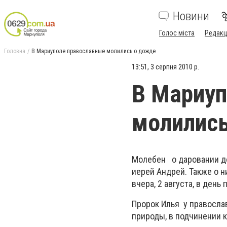
Новини
Голос міста
Редакц
Головна
В Мариуполе православные молились о дожде
13:51, 3 серпня 2010 р.
В Мариуп
молилис
Молебен о даровании д
иерей Андрей. Также о 
вчера, 2 августа, в день
Пророк Илья у правосла
природы, в подчинении к