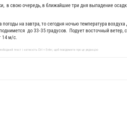
и, в свою очередь, в ближайшие три дня выпадение осад
а погоды на завтра, то сегодня ночью температура воздуха 
 поднимется до 33-35 градусов. Подует восточный ветер, 
 14 м/с.
бхідний текст і натисніть Ctrl + Enter, щоб повідомити про це редакцію