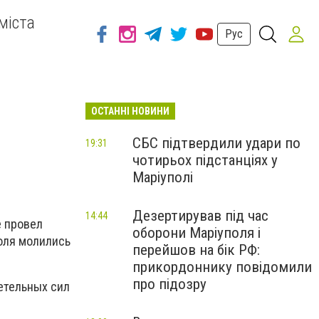
міста
Рус
ОСТАННІ НОВИНИ
СБС підтвердили удари по
19:31
чотирьох підстанціях у
Маріуполі
Дезертирував під час
14:44
е провел
оборони Маріуполя і
оля молились
перейшов на бік РФ:
прикордоннику повідомили
про підозру
етельных сил