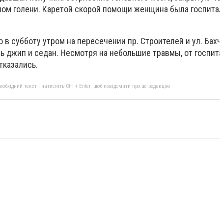
лом голени. Каретой скорой помощи женщина была госпита
в субботу утром на пересечении пр. Строителей и ул. Бах
сь джип и седан. Несмотря на небольшие травмы, от госпи
тказались.
бхідний текст і натисніть Ctrl + Enter, щоб повідомити про це редакцію