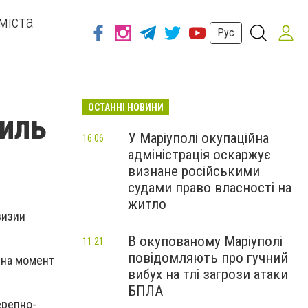
міста
Рус
ОСТАННІ НОВИНИ
иль
У Маріуполі окупаційна
16:06
адміністрація оскаржує
визнане російськими
судами право власності на
житло
визии
В окупованому Маріуполі
11:21
повідомляють про гучний
 на момент
вибух на тлі загрози атаки
БПЛА
ерепно-