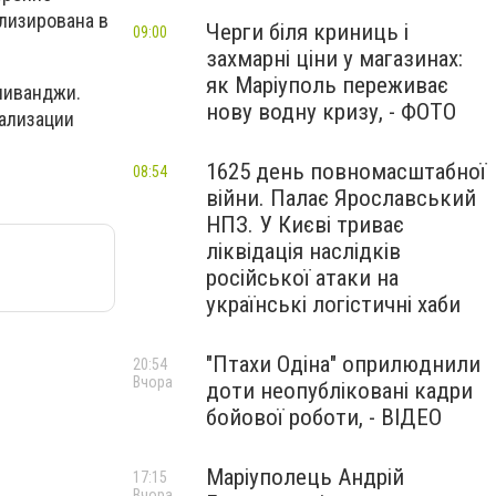
лизирована в
Черги біля криниць і
09:00
захмарні ціни у магазинах:
як Маріуполь переживає
чиванджи.
нову водну кризу, - ФОТО
тализации
1625 день повномасштабної
08:54
війни. Палає Ярославський
НПЗ. У Києві триває
ліквідація наслідків
російської атаки на
українські логістичні хаби
"Птахи Одіна" оприлюднили
20:54
Вчора
доти неопубліковані кадри
бойової роботи, - ВІДЕО
Маріуполець Андрій
17:15
Вчора