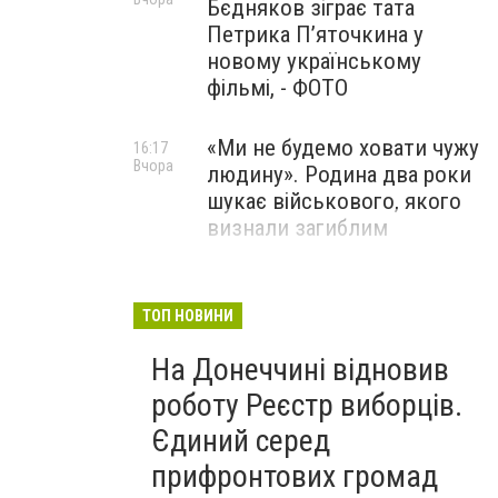
Бєдняков зіграє тата
Петрика П’яточкина у
новому українському
фільмі, - ФОТО
«Ми не будемо ховати чужу
16:17
Вчора
людину». Родина два роки
шукає військового, якого
визнали загиблим
Вступників із ТОТ
15:04
Вчора
змушують робити селфі та
ТОП НОВИНИ
надсилати геолокацію:
На Донеччині відновив
правозахисники звернулися
до МОН
роботу Реєстр виборців.
Єдиний серед
прифронтових громад