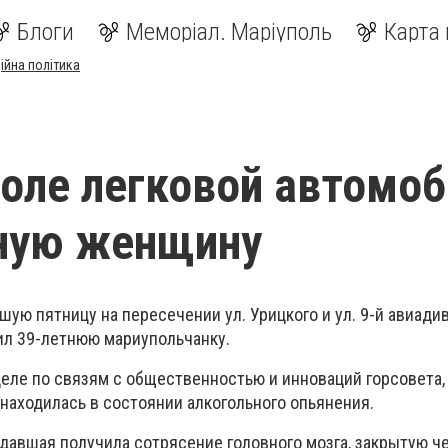
Блоги
Меморіал. Маріуполь
Карта 
ійна політика
оле легковой автомоб
яную женщину
ую пятницу на пересечении ул. Урицкого и ул. 9-й авиади
ил 39-летнюю мариупольчанку.
деле по связям с общественностью и инноваций горсовета,
аходилась в состоянии алкогольного опьянения.
адавшая получила сотрясение головного мозга, закрытую ч