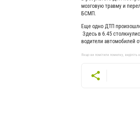
мозговую травму и пере
БСМП.
Еще одно ДТП произошло 
Здесь в 6.45 столкнули
водители автомобилей о
Якщо ви помітили помилку, виділіть нео