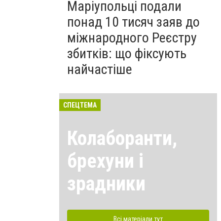
Маріупольці подали
понад 10 тисяч заяв до
міжнародного Реєстру
збитків: що фіксують
найчастіше
СПЕЦТЕМА
Колаборанти,
брехуни і
зрадники
Всі матеріали тут