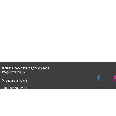
Віримо в повернення до Маріуполя
info@0629.com.ua
Журналисты сайта
+38 (096) 91 303 68
Допускається цитування матеріалів без отримання попередньої згоди 0629.com.ua за
пошукових систем гіперпосилання на цитовані статті не нижче другого абзацу в тек
Матеріали з плашками "Новини компаній", "Промо", "Партнерський матеріал", "Партнер