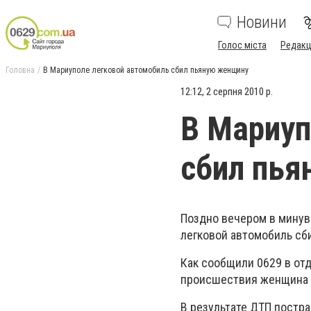
Новини
Голос міста
Редакц
Головна
В Мариуполе легковой автомобиль сбил пьяную женщину
12:12, 2 серпня 2010 р.
В Мариуп
сбил пь
Поздно вечером в минувш
легковой автомобиль сб
Как сообщили 0629 в от
происшествия женщина н
В результате ДТП постр