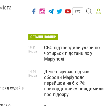
міста
Рус
ОСТАННІ НОВИНИ
СБС підтвердили удари по
19:31
Вчора
чотирьох підстанціях у
Маріуполі
Дезертирував під час
14:44
Вчора
оборони Маріуполя і
перейшов на бік РФ:
л ряд судей в
прикордоннику повідомили
про підозру
новляю