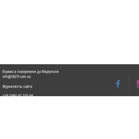
Віримо в повернення до Маріуполя
info@0629.com.ua
Журналисты сайта
+38 (096) 91 303 68
Допускається цитування матеріалів без отримання попередньої згоди 0629.com.ua за
пошукових систем гіперпосилання на цитовані статті не нижче другого абзацу в тек
Матеріали з плашками "Новини компаній", "Промо", "Партнерський матеріал", "Партнер
Реклама на сайті
Ф