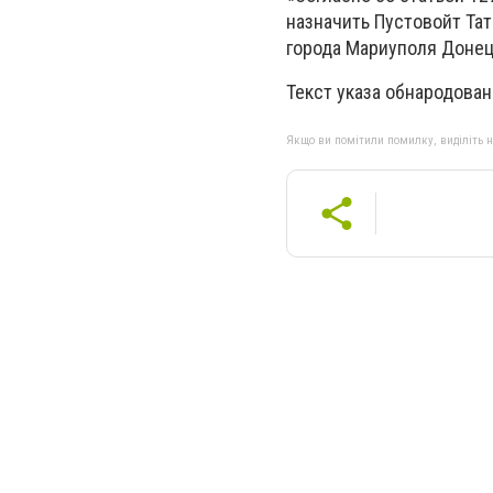
назначить Пустовойт Та
города Мариуполя Донецк
Текст указа обнародован
Якщо ви помітили помилку, виділіть нео