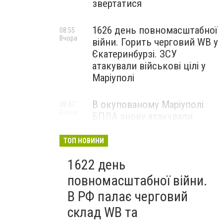
звертатися
1626 день повномасштабної
08:55
Вчора
війни. Горить черговий WB у
Єкатеринбурзі. ЗСУ
атакували військові цілі у
Маріуполі
В окупованому Маріуполі
08:47
Вчора
БПЛА знову атакували
енергетичну інфраструктуру,
— ВІДЕО
ТОП НОВИНИ
1622 день
повномасштабної війни.
В РФ палає черговий
склад WB та