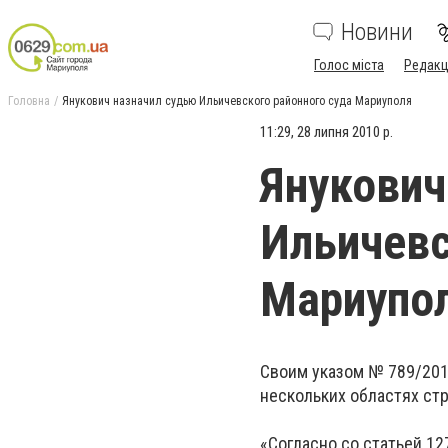
Новини
Голос міста
Редакц
Головна
Янукович назначил судью Ильичевского районного суда Мариуполя
11:29, 28 липня 2010 р.
Янукович
Ильичевс
Мариупо
Своим указом № 789/201
нескольких областях ст
«Согласно со статьей 1