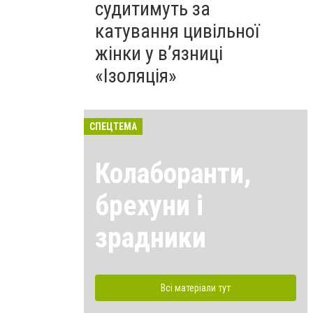
судитимуть за
катування цивільної
жінки у в’язниці
«Ізоляція»
СПЕЦТЕМА
Колаборанти,
брехуни і
зрадники
Всі матеріали тут