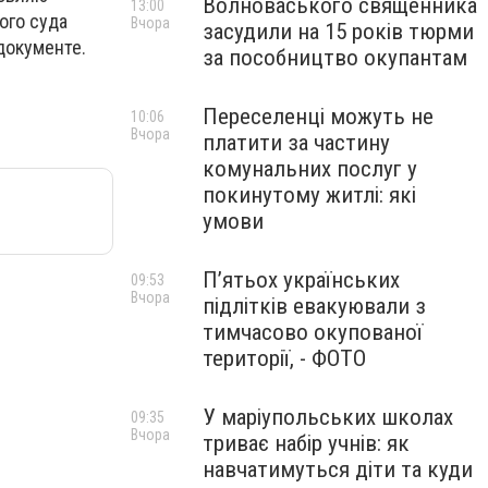
Волноваського священника
13:00
ого суда
Вчора
засудили на 15 років тюрми
документе.
за пособництво окупантам
Переселенці можуть не
10:06
Вчора
платити за частину
комунальних послуг у
покинутому житлі: які
умови
П’ятьох українських
09:53
Вчора
підлітків евакуювали з
тимчасово окупованої
території, - ФОТО
У маріупольських школах
09:35
Вчора
триває набір учнів: як
навчатимуться діти та куди