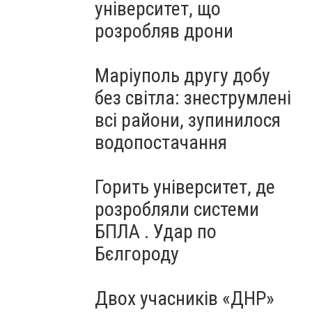
університет, що
розробляв дрони
Маріуполь другу добу
без світла: знеструмлені
всі райони, зупинилося
водопостачання
Горить університет, де
розробляли системи
БПЛА . Удар по
Бєлгороду
Двох учасників «ДНР»