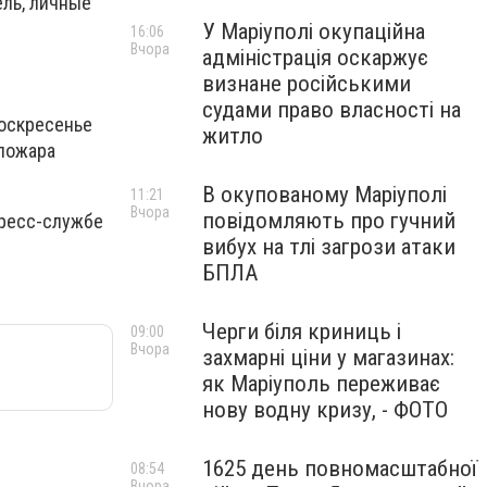
ель, личные
У Маріуполі окупаційна
16:06
Вчора
адміністрація оскаржує
визнане російськими
судами право власності на
воскресенье
житло
 пожара
В окупованому Маріуполі
11:21
Вчора
повідомляють про гучний
пресс-службе
вибух на тлі загрози атаки
БПЛА
Черги біля криниць і
09:00
Вчора
захмарні ціни у магазинах:
як Маріуполь переживає
нову водну кризу, - ФОТО
1625 день повномасштабної
08:54
Вчора