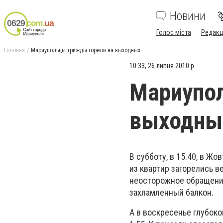
Новини
Голос міста
Редакц
Головна
Мариупольцы трижды горели на выходных
10:33, 26 липня 2010 р.
Мариупо
выходны
В субботу, в 15.40, в Ж
из квартир загорелись 
неосторожное обращение
захламленный балкон.
А в воскресенье глубоко