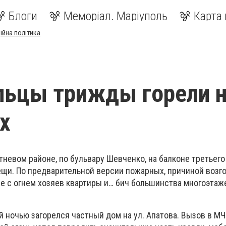
Блоги
Меморіал. Маріуполь
Карта 
ійна політика
льцы трижды горели 
х
овтневом районе, по бульвару Шевченко, на балконе третьег
вещи. По предварительной версии пожарных, причиной возг
 с огнем хозяев квартиры и… бич большинства многоэтаж
й ночью загорелся частный дом на ул. Апатова. Вызов в МЧ