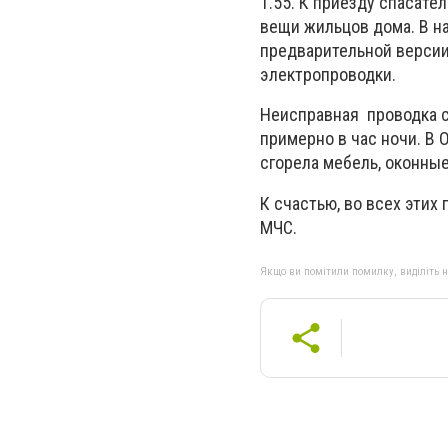
1.55. К приезду спасате
вещи жильцов дома. В н
предварительной версии
электропроводки.
Неисправная проводка с
примерно в час ночи. В 
сгорела мебель, оконные
К счастью, во всех эти
МЧС.
Якщо ви помітили помилку, виділіть нео