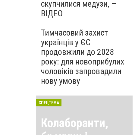
скупчилися медузи, —
ВІДЕО
Тимчасовий захист
українців у ЄС
продовжили до 2028
року: для новоприбулих
чоловіків запровадили
нову умову
СПЕЦТЕМА
Колаборанти,