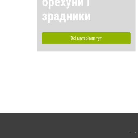
брехуни і
зрадники
Всі матеріали тут