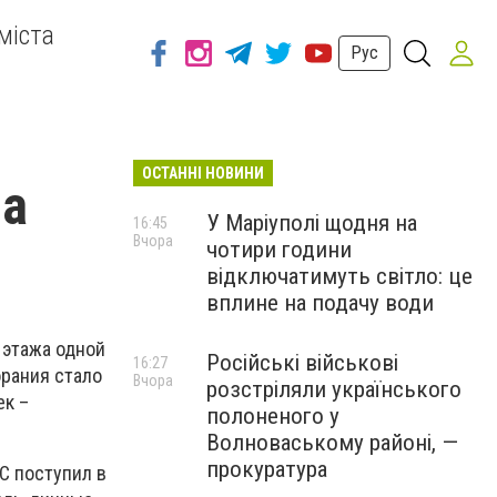
міста
Рус
ОСТАННІ НОВИНИ
на
У Маріуполі щодня на
16:45
Вчора
чотири години
відключатимуть світло: це
вплине на подачу води
о этажа одной
Російські військові
16:27
орания стало
Вчора
розстріляли українського
ек –
полоненого у
Волноваському районі, —
прокуратура
С поступил в