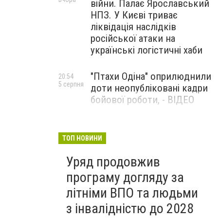
війни. Палає Ярославський
НПЗ. У Києві триває
ліквідація наслідків
російської атаки на
українські логістичні хаби
"Птахи Одіна" оприлюднили
20:54
5 серпня
доти неопубліковані кадри
бойової роботи, - ВІДЕО
Маріуполець Андрій
17:15
5 серпня
Бєдняков зіграє тата
ТОП НОВИНИ
Петрика П’яточкина у
Уряд продовжив
новому українському
фільмі, - ФОТО
програму догляду за
літніми ВПО та людьми
з інвалідністю до 2028