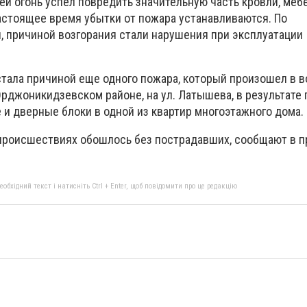
лей огонь успел повредить значительную часть кровли, меб
астоящее время убытки от пожара устанавливаются. По
, причиной возгорания стали нарушения при эксплуатации
тала причиной еще одного пожара, который произошел в 
Орджоникидзевском районе, на ул. Латышева, в результате
 и дверные блоки в одной из квартир многоэтажного дома.
х происшествиях обошлось без пострадавших, сообщают в 
бхідний текст і натисніть Ctrl + Enter, щоб повідомити про це редакцію