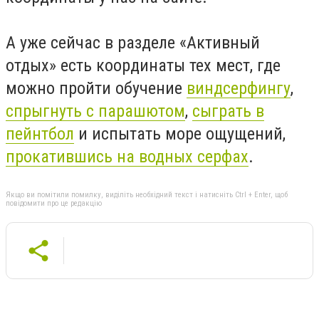
А уже сейчас в разделе «Активный
отдых» есть координаты тех мест, где
можно пройти обучение
виндсерфингу
,
спрыгнуть с парашютом
,
сыграть в
пейнтбол
и испытать море ощущений,
прокатившись на водных серфах
.
Якщо ви помітили помилку, виділіть необхідний текст і натисніть Ctrl + Enter, щоб
повідомити про це редакцію