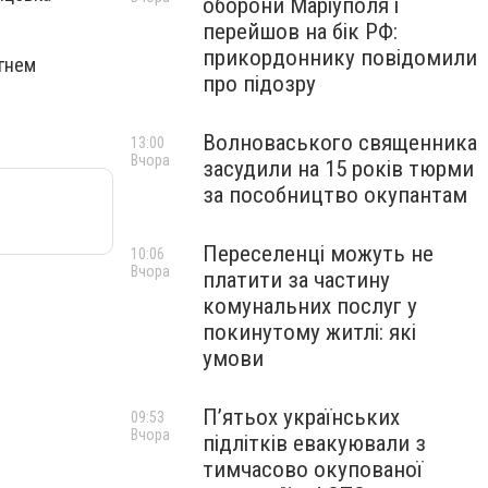
оборони Маріуполя і
перейшов на бік РФ:
прикордоннику повідомили
гнем
про підозру
Волноваського священника
13:00
Вчора
засудили на 15 років тюрми
за пособництво окупантам
Переселенці можуть не
10:06
Вчора
платити за частину
комунальних послуг у
покинутому житлі: які
умови
П’ятьох українських
09:53
Вчора
підлітків евакуювали з
тимчасово окупованої