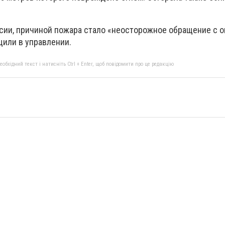
сии, причиной пожара стало «неосторожное обращение с о
щили в управлении.
бхідний текст і натисніть Ctrl + Enter, щоб повідомити про це редакцію