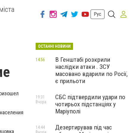
міста
Рус
ОСТАННІ НОВИНИ
В Генштабі розкрили
14:56
наслідки атаки . ЗСУ
ме
масовано вдарили по Росії,
є прильоти
роизошел
СБС підтвердили удари по
19:31
Вчора
чотирьох підстанціях у
Маріуполі
 населения
Дезертирував під час
14:44
ицовка
Вчора