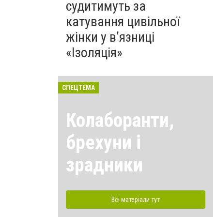
судитимуть за
катування цивільної
жінки у в’язниці
«Ізоляція»
СПЕЦТЕМА
Колаборанти,
брехуни і
зрадники
Всі матеріали тут