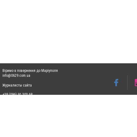
Віримо в повернення до Маріуполя
info@0629.com.ua
Журналисты сайта
+38 (096) 91 303 68
Допускається цитування матеріалів без отримання попередньої згоди 0629.com.ua за
пошукових систем гіперпосилання на цитовані статті не нижче другого абзацу в тек
Матеріали з плашками "Новини компаній", "Промо", "Партнерський матеріал", "Партнер
Реклама на сайті
Ф