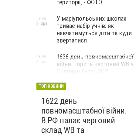
території, - ФОТО
У маріупольських школах
09:35
Вчора
триває набір учнів: як
навчатимуться діти та куди
звертатися
1626 день повномасштабної
08:55
Вчора
війни. Горить черговий WB у
Єкатеринбурзі. ЗСУ
атакували військові цілі у
Маріуполі
ТОП НОВИНИ
1622 день
повномасштабної війни.
В РФ палає черговий
склад WB та