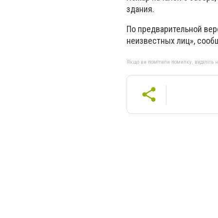
здания.
По предварительной вер
неизвестных лиц», сооб
Якщо ви помітили помилку, виділіть нео