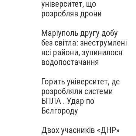
університет, що
розробляв дрони
Маріуполь другу добу
без світла: знеструмлені
всі райони, зупинилося
водопостачання
Горить університет, де
розробляли системи
БПЛА . Удар по
Бєлгороду
Двох учасників «ДНР»