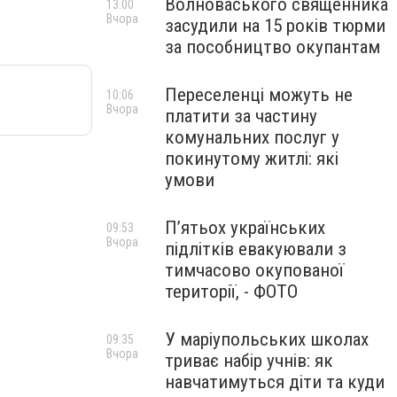
Волноваського священника
13:00
Вчора
засудили на 15 років тюрми
за пособництво окупантам
Переселенці можуть не
10:06
Вчора
платити за частину
комунальних послуг у
покинутому житлі: які
умови
П’ятьох українських
09:53
Вчора
підлітків евакуювали з
тимчасово окупованої
території, - ФОТО
У маріупольських школах
09:35
Вчора
триває набір учнів: як
навчатимуться діти та куди