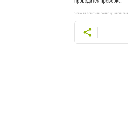
проводится проверка.
Якщо ви помітили помилку, виділіть нео