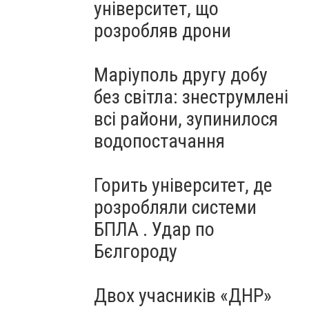
університет, що
розробляв дрони
Маріуполь другу добу
без світла: знеструмлені
всі райони, зупинилося
водопостачання
Горить університет, де
розробляли системи
БПЛА . Удар по
Бєлгороду
Двох учасників «ДНР»