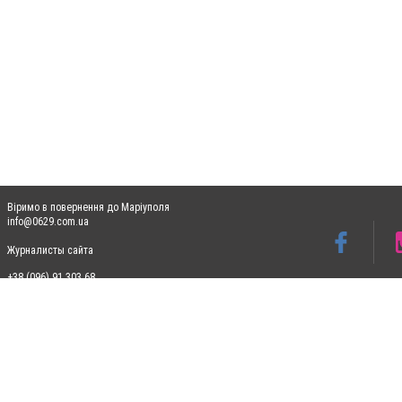
Віримо в повернення до Маріуполя
info@0629.com.ua
Журналисты сайта
+38 (096) 91 303 68
Допускається цитування матеріалів без отримання попередньої згоди 0629.com.ua за
пошукових систем гіперпосилання на цитовані статті не нижче другого абзацу в тек
Матеріали з плашками "Новини компаній", "Промо", "Партнерський матеріал", "Партнер
Реклама на сайті
Ф