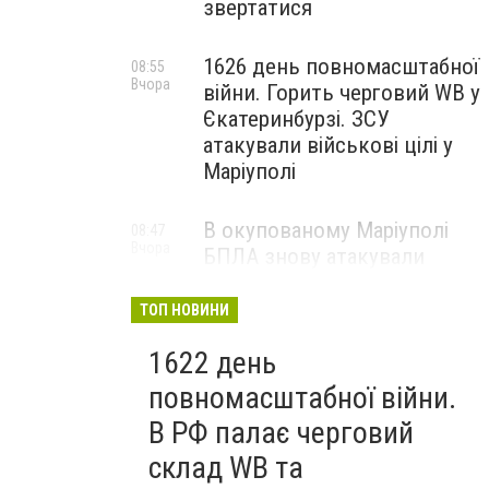
звертатися
1626 день повномасштабної
08:55
Вчора
війни. Горить черговий WB у
Єкатеринбурзі. ЗСУ
атакували військові цілі у
Маріуполі
В окупованому Маріуполі
08:47
Вчора
БПЛА знову атакували
енергетичну інфраструктуру,
— ВІДЕО
ТОП НОВИНИ
1622 день
повномасштабної війни.
В РФ палає черговий
склад WB та