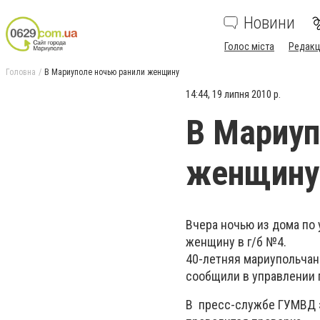
Новини
Голос міста
Редакц
Головна
В Мариуполе ночью ранили женщину
14:44, 19 липня 2010 р.
В Мариуп
женщину
Вчера ночью из дома по
женщину в г/б №4.
40-летняя мариупольчан
сообщили в управлении 
В пресс-службе ГУМВД э