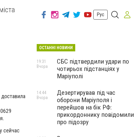
міста
Рус
ОСТАННІ НОВИНИ
СБС підтвердили удари по
19:31
Вчора
чотирьох підстанціях у
Маріуполі
Дезертирував під час
14:44
» доставила
Вчора
оборони Маріуполя і
перейшов на бік РФ:
 0629
прикордоннику повідомили
ия.
про підозру
у сейчас