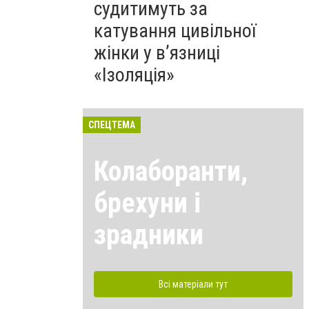
судитимуть за
катування цивільної
жінки у в’язниці
«Ізоляція»
СПЕЦТЕМА
Колаборанти,
брехуни і
зрадники
Всі матеріали тут