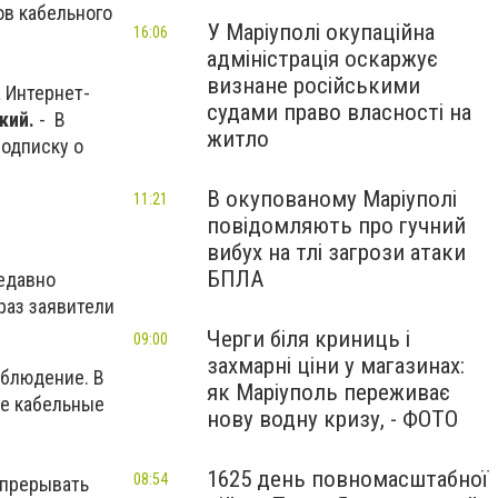
ов кабельного
У Маріуполі окупаційна
16:06
адміністрація оскаржує
визнане російськими
 Интернет-
судами право власності на
кий.
- В
житло
подписку о
В окупованому Маріуполі
11:21
повідомляють про гучний
вибух на тлі загрози атаки
БПЛА
едавно
раз заявители
Черги біля криниць і
09:00
захмарні ціни у магазинах:
аблюдение. В
як Маріуполь переживає
же кабельные
нову водну кризу, - ФОТО
1625 день повномасштабної
08:54
 прерывать