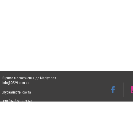
Віримо в повернення до Маріуполя
info@0629.com.ua
Журналисты сайта
+38 (096) 91 303 68
Допускається цитування матеріалів без отримання попередньої згоди 0629.com.ua за
пошукових систем гіперпосилання на цитовані статті не нижче другого абзацу в тек
Матеріали з плашками "Новини компаній", "Промо", "Партнерський матеріал", "Партнер