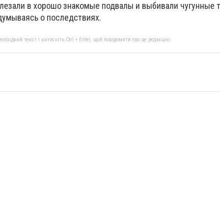
залезали в хорошо знакомые подвалы и выбивали чугунные 
адумываясь о последствиях.
бхідний текст і натисніть Ctrl + Enter, щоб повідомити про це редакцію