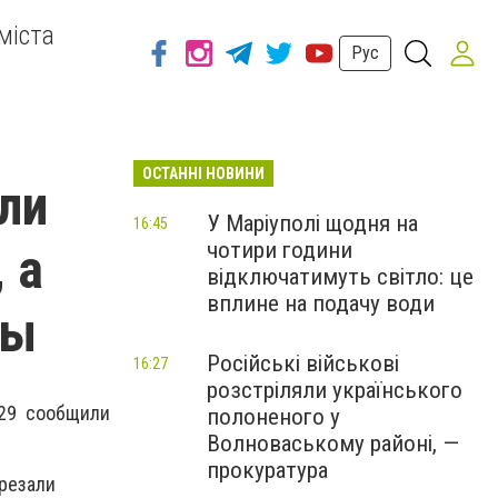
міста
Рус
ОСТАННІ НОВИНИ
ли
У Маріуполі щодня на
16:45
чотири години
 а
відключатимуть світло: це
вплине на подачу води
бы
Російські військові
16:27
розстріляли українського
629 сообщили
полоненого у
Волноваському районі, —
прокуратура
резали