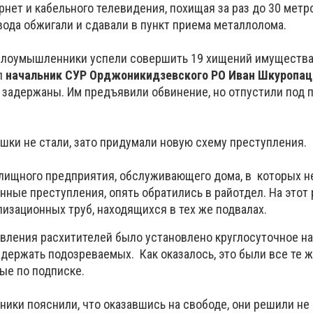
нет и кабельного телевидения, похищая за раз до 30 метр
вода обжигали и сдавали в пункт приема металлолома.
злоумышленники успели совершить 19 хищений имущества
л
начальник СУР Орджоникидзевского РО Иван Шкуропац
 задержаны. Им предъявили обвинение, но отпустили под 
шки не стали, зато придумали новую схему преступления.
лищного предприятия, обслуживающего дома, в которых н
ные преступления, опять обратились в райотдел. На этот 
изационных труб, находящихся в тех же подвалах.
явления расхитителей было установлено круглосуточное н
адержать подозреваемых. Как оказалось, это были все те 
ые по подписке.
ики пояснили, что оказавшись на свободе, они решили не