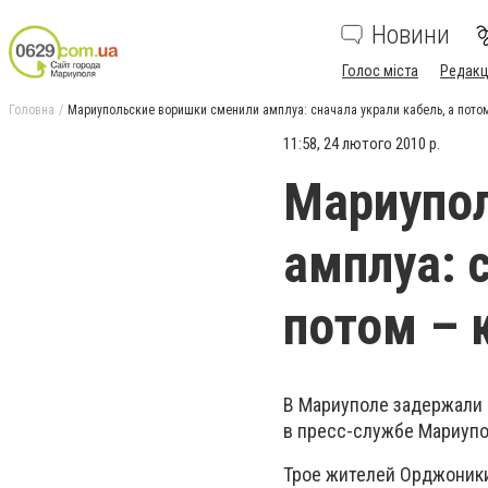
Новини
Голос міста
Редакц
Головна
Мариупольские воришки сменили амплуа: сначала украли кабель, а пото
11:58, 24 лютого 2010 р.
Мариупол
амплуа: 
потом – 
В Мариуполе задержали 
в пресс-службе Мариупо
Трое жителей Орджоники