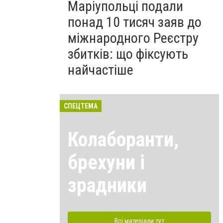
Маріупольці подали
понад 10 тисяч заяв до
міжнародного Реєстру
збитків: що фіксують
найчастіше
СПЕЦТЕМА
Колаборанти,
брехуни і
зрадники
Всі матеріали тут