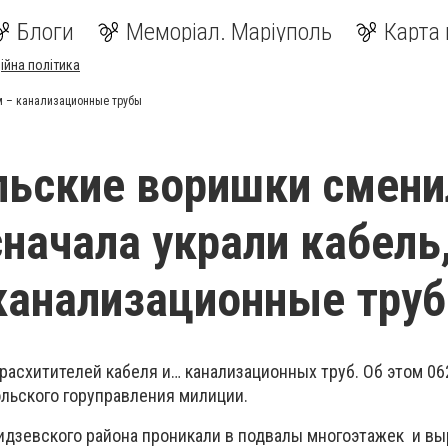
Блоги
Меморіал. Маріуполь
Карта 
ійна політика
м – канализационные трубы
ьские воришки смени
сначала украли кабель,
канализационные тру
расхитителей кабеля и… канализационных труб. Об этом 0
льского горуправления милиции.
дзевского района проникали в подвалы многоэтажек и вы