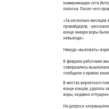
коммуникации сети Интер
полотна. После чего про
«За несколько месяцев 
провайдеров, - рассказа
конце января воры были
невыезде».
Никуда «выезжать» вори
В феврале работники жи
совершались вышеуказан
сообщили о кражах канал
В местах вероятного по
конце концов, удалось з
воры, недавно отпущенн
На допросе злоумышленн