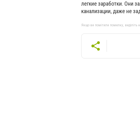
легкие заработки. Они 
канализации, даже не з
Якщо ви помітили помилку, виділіть нео