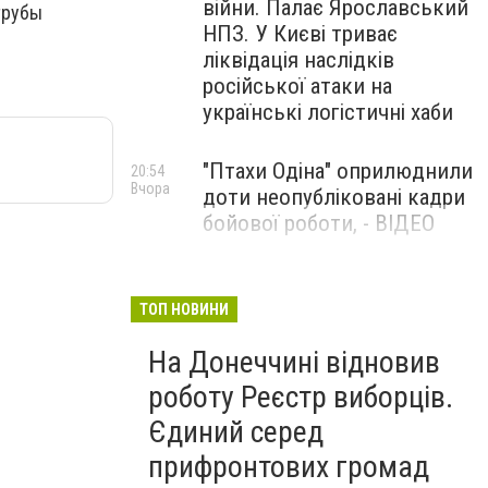
війни. Палає Ярославський
трубы
НПЗ. У Києві триває
ліквідація наслідків
російської атаки на
українські логістичні хаби
"Птахи Одіна" оприлюднили
20:54
Вчора
доти неопубліковані кадри
бойової роботи, - ВІДЕО
Маріуполець Андрій
17:15
Вчора
Бєдняков зіграє тата
ТОП НОВИНИ
Петрика П’яточкина у
На Донеччині відновив
новому українському
фільмі, - ФОТО
роботу Реєстр виборців.
Єдиний серед
прифронтових громад