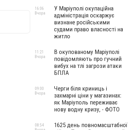
У Маріуполі окупаційна
16:06
Вчора
адміністрація оскаржує
визнане російськими
судами право власності на
житло
В окупованому Маріуполі
11:21
Вчора
повідомляють про гучний
вибух на тлі загрози атаки
БПЛА
Черги біля криниць і
09:00
Вчора
захмарні ціни у магазинах:
як Маріуполь переживає
нову водну кризу, - ФОТО
1625 день повномасштабної
08:54
Вчора