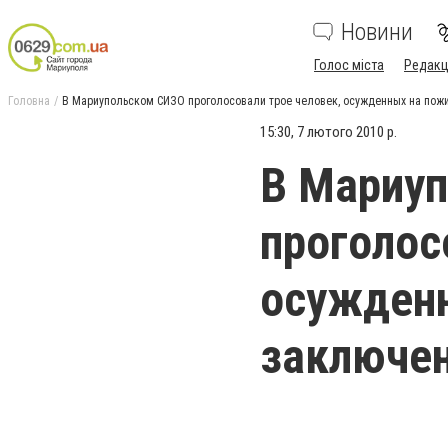
Новини
Голос міста
Редакц
Головна
В Мариупольском СИЗО проголосовали трое человек, осужденных на по
15:30, 7 лютого 2010 р.
В Мариу
проголос
осужден
заключе