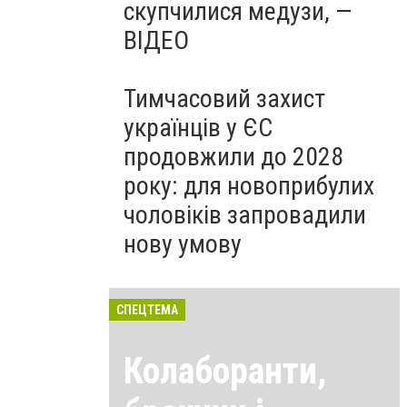
скупчилися медузи, —
ВІДЕО
Тимчасовий захист
українців у ЄС
продовжили до 2028
року: для новоприбулих
чоловіків запровадили
нову умову
СПЕЦТЕМА
Колаборанти,