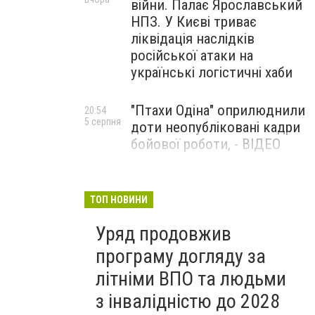
війни. Палає Ярославський
НПЗ. У Києві триває
ліквідація наслідків
російської атаки на
українські логістичні хаби
"Птахи Одіна" оприлюднили
20:54
5 серпня
доти неопубліковані кадри
бойової роботи, - ВІДЕО
Маріуполець Андрій
17:15
5 серпня
Бєдняков зіграє тата
ТОП НОВИНИ
Петрика П’яточкина у
Уряд продовжив
новому українському
фільмі, - ФОТО
програму догляду за
літніми ВПО та людьми
з інвалідністю до 2028