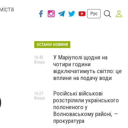
міста
Рус
ОСТАННІ НОВИНИ
У Маріуполі щодня на
16:45
Вчора
чотири години
відключатимуть світло: це
вплине на подачу води
Російські військові
16:27
)
Вчора
розстріляли українського
полоненого у
Волноваському районі, —
прокуратура