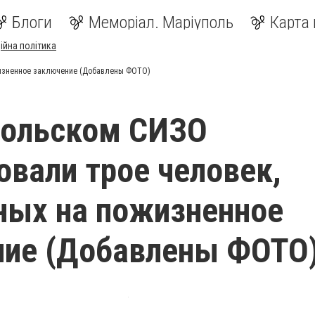
Блоги
Меморіал. Маріуполь
Карта 
ійна політика
жизненное заключение (Добавлены ФОТО)
польском СИЗО
овали трое человек,
ных на пожизненное
ние (Добавлены ФОТО