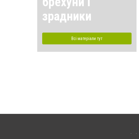
брехуни і
зрадники
Всі матеріали тут