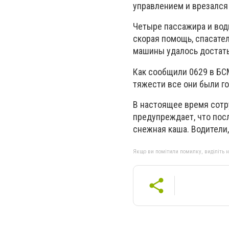
управлением и врезался
Четыре пассажира и вод
скорая помощь, спасате
машины удалось достать
Как сообщили 0629 в БС
тяжести все они были г
В настоящее время сотр
предупреждает, что посл
снежная каша. Водители
Якщо ви помітили помилку, виділіть нео