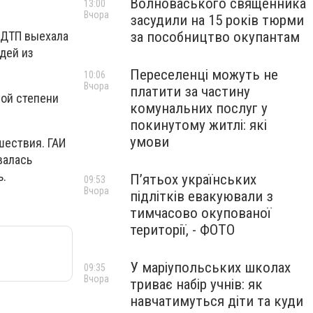
Волноваського священника
13:00
Вчора
засудили на 15 років тюрми
за пособництво окупантам
 ДТП выехала
дей из
Переселенці можуть не
10:06
Вчора
платити за частину
ной степени
комунальних послуг у
покинутому житлі: які
умови
шествия. ГАИ
валась
ь.
П’ятьох українських
09:53
Вчора
підлітків евакуювали з
тимчасово окупованої
території, - ФОТО
У маріупольських школах
09:35
Вчора
триває набір учнів: як
навчатимуться діти та куди