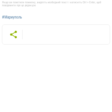
Якщо ви помітили помилку, виділіть необхідний текст і натисніть Ctrl + Enter, щоб
повідомити про це редакцію
#Мариуполь