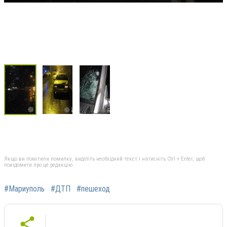
Якщо ви помітили помилку, виділіть необхідний текст і натисніть Ctrl + Enter, щоб
повідомити про це редакцію
#Мариуполь
#ДТП
#пешеход