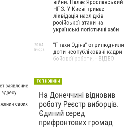
війни. Палає Ярославський
НПЗ. У Києві триває
ліквідація наслідків
російської атаки на
українські логістичні хаби
"Птахи Одіна" оприлюднили
20:54
Вчора
доти неопубліковані кадри
бойової роботи, - ВІДЕО
Маріуполець Андрій
17:15
Вчора
Бєдняков зіграє тата
ТОП НОВИНИ
ает заявление
Петрика П’яточкина у
 адресу.
На Донеччині відновив
новому українському
фільмі, - ФОТО
роботу Реєстр виборців.
ржании своих
Єдиний серед
прифронтових громад