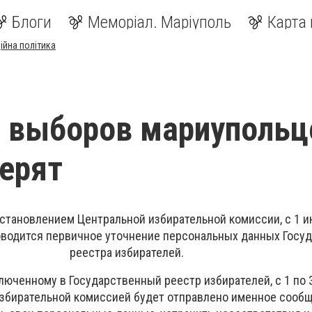
Блоги
Меморіал. Маріуполь
Карта 
ійна політика
 выборов мариупольц
ерят
остановлением Центральной избирательной комиссии, с 1 и
оводится первичное уточнение персональных данных Госу
реестра избирателей.
юченному в Государственный реестр избирателей, с 1 по 3
избирательной комиссией будет отправлено именное сооб