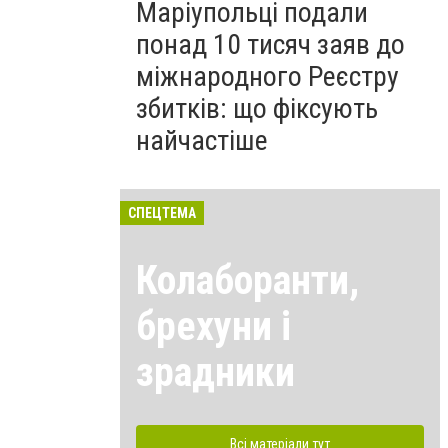
Маріупольці подали
понад 10 тисяч заяв до
міжнародного Реєстру
збитків: що фіксують
найчастіше
СПЕЦТЕМА
Колаборанти,
брехуни і
зрадники
Всі матеріали тут