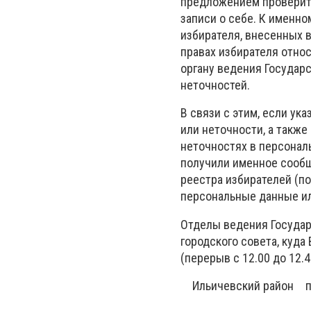
предложением проверить
записи о себе. К именн
избирателя, внесенных 
правах избирателя отно
органу ведения Государ
неточностей.
В связи с этим, если у
или неточности, а также
неточностях в персональ
получили именное сообщ
реестра избирателей (по
персональные данные ил
Отделы ведения Государ
городского совета, куда
(перерыв с 12.00 до 12.4
Ильичевский район
п