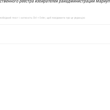
ственного реестра избирателей райадминистраций Мариуп
бхідний текст і натисніть Ctrl + Enter, щоб повідомити про це редакцію