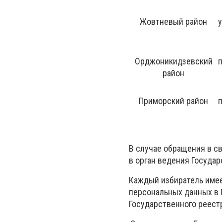
Жовтневый район
у
Орджоникидзевский
п
район
Приморский район
п
В случае обращения в св
в орган ведения Государ
Каждый избиратель имее
персональных данных в 
Государственного реест