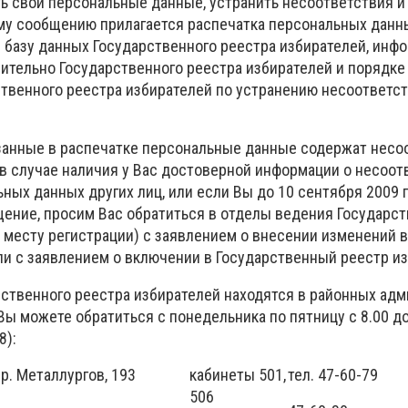
 свои персональные данные, устранить несоответствия и
ому сообщению прилагается распечатка персональных данн
в базу данных Государственного реестра избирателей, инф
сительно Государственного реестра избирателей и порядке
ственного реестра избирателей по устранению несоответст
казанные в распечатке персональные данные содержат несо
 в случае наличия у Вас достоверной информации о несоот
ных данных других лиц, или если Вы до 10 сентября 2009 г
ение, просим Вас обратиться в отделы ведения Государст
 месту регистрации) с заявлением о внесении изменений в
и с заявлением о включении в Государственный реестр из
ственного реестра избирателей находятся в районных ад
 Вы можете обратиться с понедельника по пятницу с 8.00 до
8):
р. Металлургов, 193
кабинеты 501,
тел. 47-60-79
506