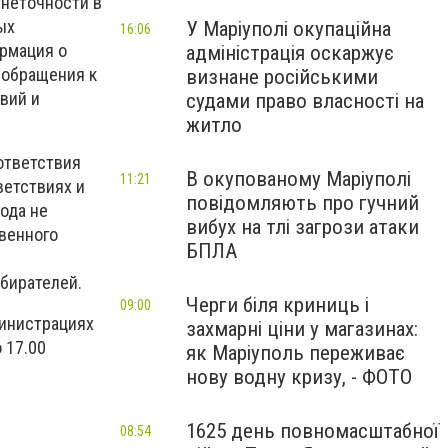
 неточности в
ых
У Маріуполі окупаційна
16:06
ормация о
адміністрація оскаржує
 обращения к
визнане російськими
вий и
судами право власності на
житло
ответствия
В окупованому Маріуполі
11:21
ветствиях и
повідомляють про гучний
ода не
вибух на тлі загрози атаки
венного
БПЛА
бирателей.
Черги біля криниць і
09:00
министрациях
захмарні ціни у магазинах:
 17.00
як Маріуполь переживає
нову водну кризу, - ФОТО
1625 день повномасштабної
08:54