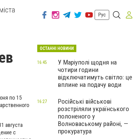
міста
Рус
ОСТАННІ НОВИНИ
ев
У Маріуполі щодня на
16:45
чотири години
відключатимуть світло: це
вплине на подачу води
юня по 15
Російські військові
16:27
дарственного
розстріляли українського
полоненого у
Волноваському районі, —
1 августа
прокуратура
щение с