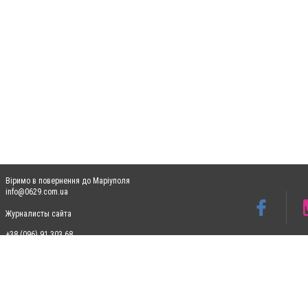
Віримо в повернення до Маріуполя
info@0629.com.ua
Журналисты сайта
+38 (096) 91 303 68
Допускається цитування матеріалів без отримання попередньої згоди 0629.com.ua за
пошукових систем гіперпосилання на цитовані статті не нижче другого абзацу в тек
Матеріали з плашками "Новини компаній", "Промо", "Партнерський матеріал", "Партнер