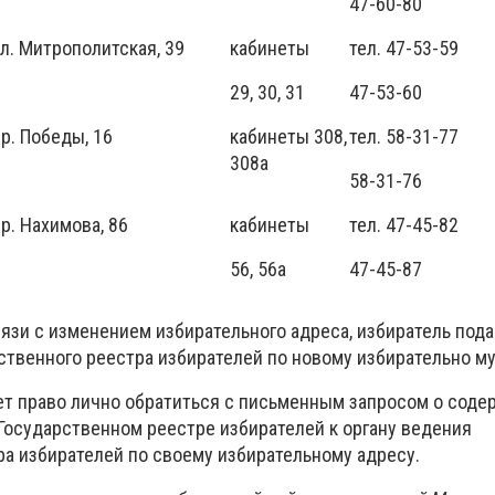
47-60-80
л. Митрополитская, 39
кабинеты
тел. 47-53-59
29, 30, 31
47-53-60
р. Победы, 16
кабинеты 308,
тел. 58-31-77
308а
58-31-76
р. Нахимова, 86
кабинеты
тел. 47-45-82
56, 56а
47-45-87
язи с изменением избирательного адреса, избиратель под
ственного реестра избирателей по новому избирательно му
т право лично обратиться с письменным запросом о соде
Государственном реестре избирателей к органу ведения
ра избирателей по своему избирательному адресу.