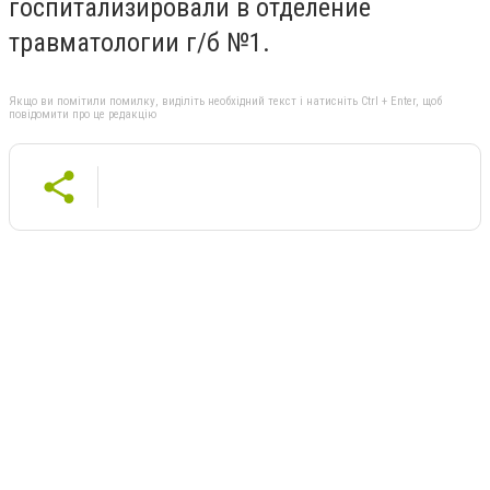
госпитализировали в отделение
травматологии г/б №1.
Якщо ви помітили помилку, виділіть необхідний текст і натисніть Ctrl + Enter, щоб
повідомити про це редакцію