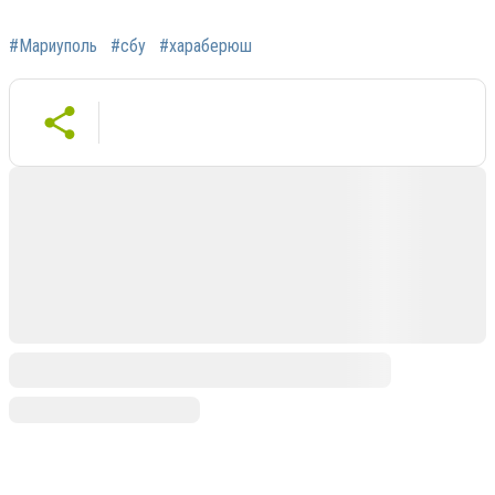
#Мариуполь
#сбу
#хараберюш