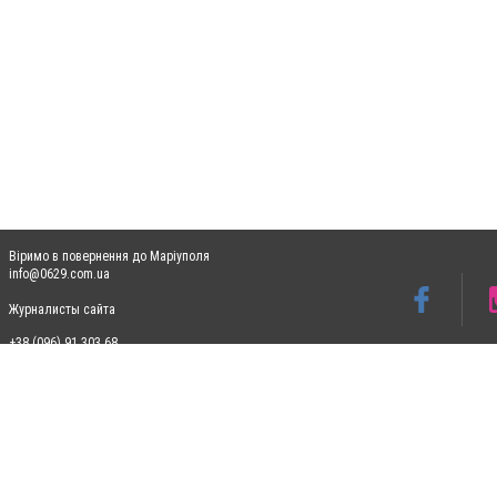
Віримо в повернення до Маріуполя
info@0629.com.ua
Журналисты сайта
+38 (096) 91 303 68
Допускається цитування матеріалів без отримання попередньої згоди 0629.com.ua за
пошукових систем гіперпосилання на цитовані статті не нижче другого абзацу в тек
Матеріали з плашками "Новини компаній", "Промо", "Партнерський матеріал", "Партнер
Реклама на сайті
Ф