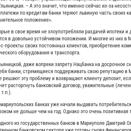
льяницкая. – А это значит, что именно сейчас из-за несос
платежи по кредитам банки теряют львиную часть своих к
днительное положение».
торые в свое время не злоупотребляли раздачей ипотеки и
тся в довольно устойчивом положении. И многие из них в 
с-проекты своих постоянных клиентов, приобретение ко
еского оборудования и транспорта.
льяницкой, даже вопреки запрету Нацбанка на досрочное с
бя банки, стремящиеся поддерживать свою репутацию в М
 решают эту проблему и возвращают клиенту депозит, есл
ет расторгнуть банковский договор, уважительные (лечени
т.п.).
х мариупольских банках уже начали выдавать потребительс
сроком не дольше чем на год. Однако это очень позитивная 
 одного из государственных банков в Мариуполе Дмитрий 
ственном банковском секторе уже готовы снова финансиро