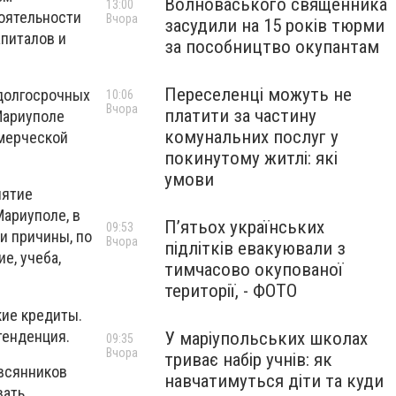
Волноваського священника
13:00
тоятельности
Вчора
засудили на 15 років тюрми
апиталов и
за пособництво окупантам
Переселенці можуть не
 долгосрочных
10:06
Вчора
платити за частину
Мариуполе
комунальних послуг у
ммерческой
покинутому житлі: які
умови
нятие
ариуполе, в
П’ятьох українських
09:53
и причины, по
Вчора
підлітків евакуювали з
е, учеба,
тимчасово окупованої
території, - ФОТО
кие кредиты.
тенденция.
У маріупольських школах
09:35
Вчора
триває набір учнів: як
Овсянников
навчатимуться діти та куди
вать