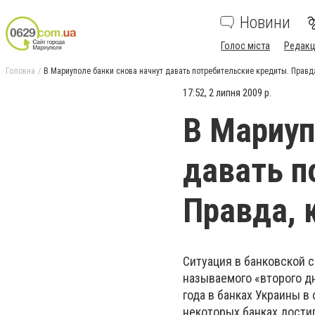
Новини
Голос міста
Редакц
Головна
В Мариуполе банки снова начнут давать потребительские кредиты. Правд
17:52, 2 липня 2009 р.
В Мариуп
давать п
Правда, 
Ситуация в банковской с
называемого «второго дн
года в банках Украины в
некоторых банках дости