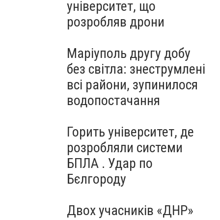
університет, що
розробляв дрони
Маріуполь другу добу
без світла: знеструмлені
всі райони, зупинилося
водопостачання
Горить університет, де
розробляли системи
БПЛА . Удар по
Бєлгороду
Двох учасників «ДНР»