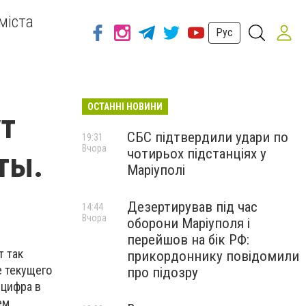
міста
Рус
ОСТАННІ НОВИНИ
ут
СБС підтвердили удари по
19:31
Вчора
чотирьох підстанціях у
ты.
Маріуполі
Дезертирував під час
14:44
Вчора
оборони Маріуполя і
перейшов на бік РФ:
т так
прикордоннику повідомили
е текущего
про підозру
 цифра в
ем