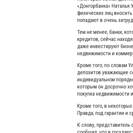
«Донгорбанка» Наталья У
физических лиц вносить 
попадают в очень затру
Тем не менее, банки, ко
кредитов, сейчас находя
даже инвестируют бизне
недвижимости и коммерч
Кроме того, по словам У
депозитов уважающие се
индивидуальном порядке
которым он досрочно хоч
покупка недвижимости и 
Кроме того, в некоторы
Правда, под гарантии и 
К слову, представитель
сообщил, что в государ