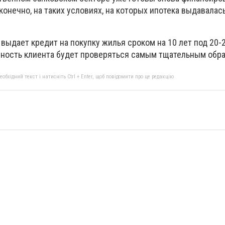
конечно, на таких условиях, на которых ипотека выдавалас
выдает кредит на покупку жилья сроком на 10 лет под 20-
ность клиента будет проверяться самым тщательным обра
бхідний текст і натисніть Ctrl + Enter, щоб повідомити про це редакцію