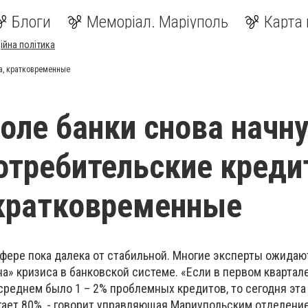
Блоги
Меморіал. Маріуполь
Карта 
ійна політика
а, кратковременные
оле банки снова начн
отребительские креди
кратковременные
фере пока далека от стабильной. Многие эксперты ожидаю
а» кризиса в банковской системе. «Если в первом квартал
 среднем было 1 – 2% проблемных кредитов, то сегодня эта
гает 80%, - говорит управляющая Мариупольским отделени