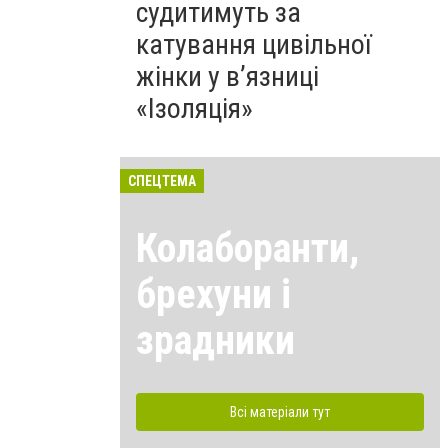
судитимуть за
катування цивільної
жінки у в’язниці
«Ізоляція»
СПЕЦТЕМА
Колаборанти,
брехуни і
зрадники
Всі матеріали тут