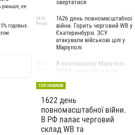
звертатися
ь раньше, ее
1626 день повномасштабної
08:55
Вчора
війни. Горить черговий WB у
25% годовых.
Єкатеринбурзі. ЗСУ
зом.
атакували військові цілі у
Маріуполі
В окупованому Маріуполі
08:47
Вчора
БПЛА знову атакували
енергетичну інфраструктуру,
— ВІДЕО
ТОП НОВИНИ
1622 день
повномасштабної війни.
В РФ палає черговий
склад WB та