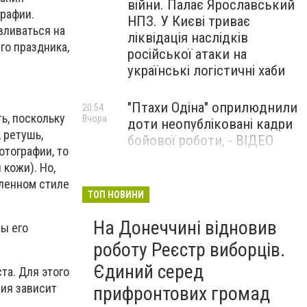
війни. Палає Ярославський
графии.
НПЗ. У Києві триває
вливаться на
ліквідація наслідків
го праздника,
російської атаки на
українські логістичні хаби
"Птахи Одіна" оприлюднили
20:54
ь, поскольку
Вчора
доти неопубліковані кадри
 ретушь,
бойової роботи, - ВІДЕО
отографии, то
кожи). Но,
Маріуполець Андрій
17:15
еленном стиле
Вчора
Бєдняков зіграє тата
ТОП НОВИНИ
Петрика П’яточкина у
На Донеччині відновив
новому українському
бы его
фільмі, - ФОТО
роботу Реєстр виборців.
Єдиний серед
та. Для этого
ия зависит
прифронтових громад