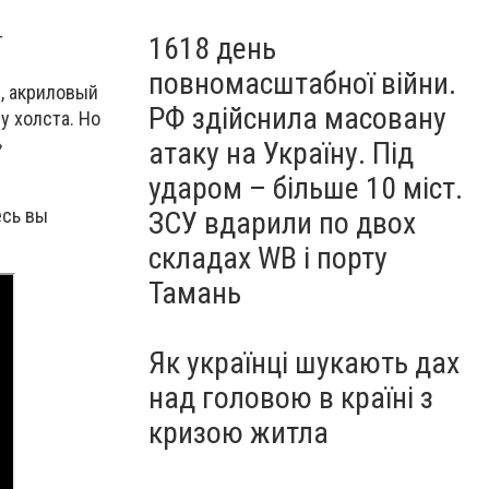
т
1618 день
повномасштабної війни.
е, акриловый
РФ здійснила масовану
у холста. Но
»
атаку на Україну. Під
ударом – більше 10 міст.
есь вы
ЗСУ вдарили по двох
складах WB і порту
Тамань
Як українці шукають дах
над головою в країні з
кризою житла