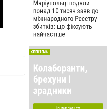
Маріупольці подали
понад 10 тисяч заяв до
міжнародного Реєстру
збитків: що фіксують
найчастіше
СПЕЦТЕМА
Колаборанти,
брехуни і
зрадники
Всі матеріали тут