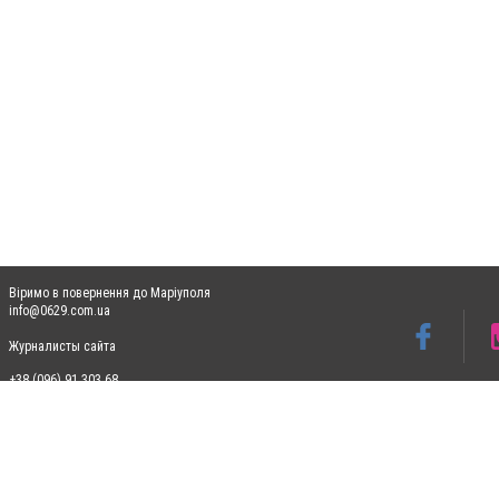
Віримо в повернення до Маріуполя
info@0629.com.ua
Журналисты сайта
+38 (096) 91 303 68
Допускається цитування матеріалів без отримання попередньої згоди 0629.com.ua за
пошукових систем гіперпосилання на цитовані статті не нижче другого абзацу в тек
Матеріали з плашками "Новини компаній", "Промо", "Партнерський матеріал", "Партнер