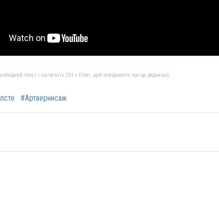
бхідний текст і натисніть Ctrl + Enter, щоб повідомити про це редакцію
олсте
#Артвернисаж