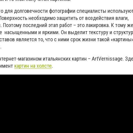
что для долговечности фотографии специалисты использую
Поверхность необходимо защитить от воздействия влаги,
 Поэтому последний этап работ – это лакировка. К тому ж
ее насыщенными и яркими. Он выделит текстуру и структур
тавов является то, что с ними срок жизни такой «картины
.
нтернет-магазином итальянских картин –
Art
Vernissage
. Зд
тимент
картин на холсте
.