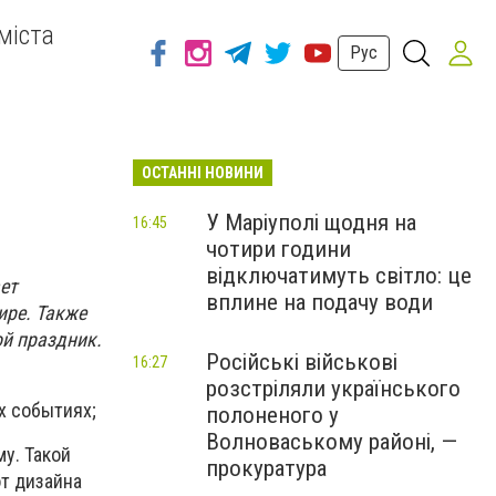
міста
Рус
ОСТАННІ НОВИНИ
У Маріуполі щодня на
16:45
чотири години
відключатимуть світло: це
ет
вплине на подачу води
ире. Также
ой праздник.
Російські військові
16:27
розстріляли українського
х событиях;
полоненого у
Волноваському районі, —
му. Такой
прокуратура
от дизайна