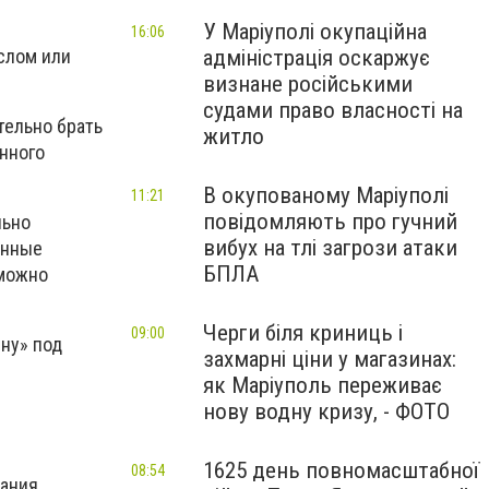
У Маріуполі окупаційна
16:06
слом или
адміністрація оскаржує
визнане російськими
судами право власності на
тельно брать
житло
нного
В окупованому Маріуполі
11:21
повідомляють про гучний
льно
вибух на тлі загрози атаки
енные
БПЛА
 можно
Черги біля криниць і
09:00
ину» под
захмарні ціни у магазинах:
як Маріуполь переживає
нову водну кризу, - ФОТО
1625 день повномасштабної
08:54
вания