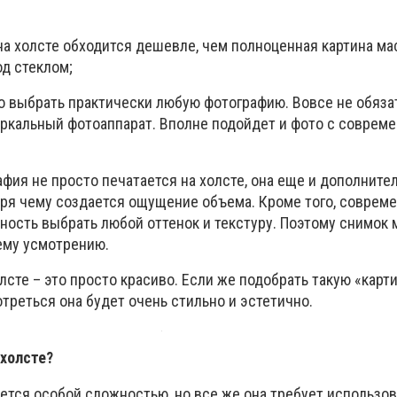
на холсте обходится дешевле, чем полноценная картина ма
од стеклом;
о выбрать практически любую фотографию. Вовсе не обяза
еркальный фотоаппарат. Вполне подойдет и фото с совреме
фия не просто печатается на холсте, она еще и дополните
аря чему создается ощущение объема. Кроме того, соврем
ость выбрать любой оттенок и текстуру. Поэтому снимок
ему усмотрению.
олсте – это просто красиво. Если же подобрать такую «карт
отреться она будет очень стильно и эстетично.
 холсте?
ается особой сложностью, но все же она требует использо