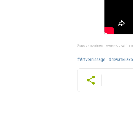
Якщо ви помітили помилку, виділіть нео
#Artvernissage
#печатьнах