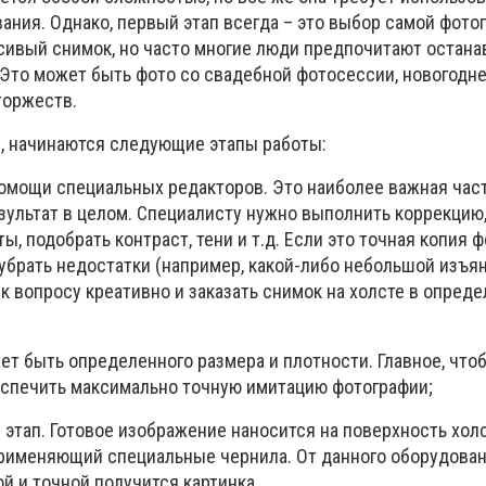
ния. Однако, первый этап всегда – это выбор самой фото
сивый снимок, но часто многие люди предпочитают остана
 Это может быть фото со свадебной фотосессии, новогодне
торжеств.
, начинаются следующие этапы работы:
помощи специальных редакторов. Это наиболее важная част
езультат в целом. Специалисту нужно выполнить коррекцию,
, подобрать контраст, тени и т.д. Если это точная копия ф
брать недостатки (например, какой-либо небольшой изъян 
к вопросу креативно и заказать снимок на холсте в опред
ет быть определенного размера и плотности. Главное, что
спечить максимально точную имитацию фотографии;
 этап. Готовое изображение наносится на поверхность холс
применяющий специальные чернила. От данного оборудован
й и точной получится картинка.