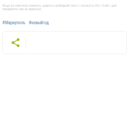
Якщо ви помітили помилку, виділіть необхідний текст і натисніть Ctrl + Enter, щоб
повідомити про це редакцію
#Мариуполь
#новыйгод