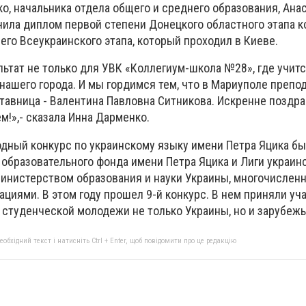
о, начальника отдела общего и среднего образования, Ана
чила диплом первой степени Донецкого областного этапа ко
его Всеукраинского этапа, который проходил в Киеве.
ьтат не только для УВК «Коллегиум-школа №28», где учит
о нашего города. И мы гордимся тем, что в Мариуполе препо
ставница - Валентина Павловна Ситникова. Искренне поздра
!»,- сказала Инна Дарменко.
дный конкурс по украинскому языку имени Петра Яцика б
 образовательного фонда имени Петра Яцика и Лиги украин
инистерством образования и науки Украины, многочислен
циями. В этом году прошел 9-й конкурс. В нем приняли у
 студенческой молодежи не только Украины, но и зарубежь
бхідний текст і натисніть Ctrl + Enter, щоб повідомити про це редакцію