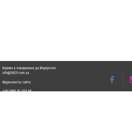
Віримо в повернення до Маріуполя
info@0629.com.ua
Журналисты сайта
+38 (096) 91 303 68
Допускається цитування матеріалів без отримання попередньої згоди 0629.com.ua за
пошукових систем гіперпосилання на цитовані статті не нижче другого абзацу в тек
Матеріали з плашками "Новини компаній", "Промо", "Партнерський матеріал", "Партнер
Реклама на сайті
Ф