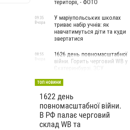
території, - ФОТО
У маріупольських школах
09:35
Вчора
триває набір учнів: як
навчатимуться діти та куди
звертатися
1626 день повномасштабної
08:55
Вчора
війни. Горить черговий WB у
Єкатеринбурзі. ЗСУ
атакували військові цілі у
Маріуполі
ТОП НОВИНИ
1622 день
повномасштабної війни.
В РФ палає черговий
склад WB та