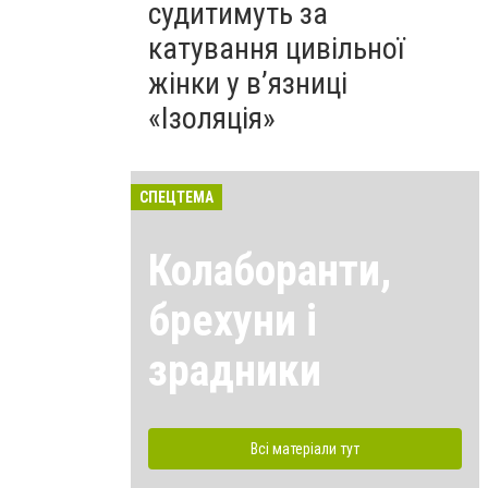
судитимуть за
катування цивільної
жінки у в’язниці
«Ізоляція»
СПЕЦТЕМА
Колаборанти,
брехуни і
зрадники
Всі матеріали тут