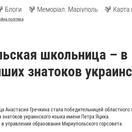
Блоги
Меморіал. Маріуполь
Карта 
ійна політика
ьская школьница – в
чших знатоков украин
а Анастасия Гречкина стала победительницей областного 
 знатоков украинского языка имени Петра Яцика.
и в управлении образования Мариупольского горсовета.