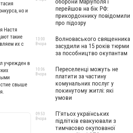
оборони Маріуполя і
стасия
перейшов на бік РФ:
нкурса, но и
прикордоннику повідомили
про підозру
ся Настя
дают такие
Волноваського священника
13:00
вляем их с
Вчора
засудили на 15 років тюрми
за пособництво окупантам
ыл учрежден в
Переселенці можуть не
10:06
ских
Вчора
платити за частину
ными
комунальних послуг у
частие свыше
покинутому житлі: які
я.
умови
П’ятьох українських
09:53
Вчора
підлітків евакуювали з
тимчасово окупованої