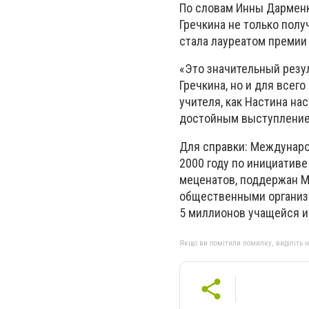
По словам Инны Дарменк
Гречкина не только полу
стала лауреатом премии 
«Это значительный резул
Гречкина, но и для всег
учителя, как Настина на
достойным выступлением
Для справки: Междунаро
2000 году по инициативе
меценатов, поддержан М
общественными организа
5 миллионов учащейся и
Якщо ви помітили помилку, виділіть нео