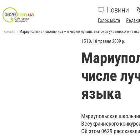
Новини
Голос міста
Редакц
Головна
Мариупольская школьница – в числе лучших знатоков украинского языка
15:10, 18 травня 2009 р.
Мариупол
числе лу
языка
Мариупольская школьниц
Всеукраинского конкурса
Об этом 0629 рассказал