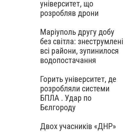
університет, що
розробляв дрони
Маріуполь другу добу
без світла: знеструмлені
всі райони, зупинилося
водопостачання
Горить університет, де
розробляли системи
БПЛА . Удар по
Бєлгороду
Двох учасників «ДНР»