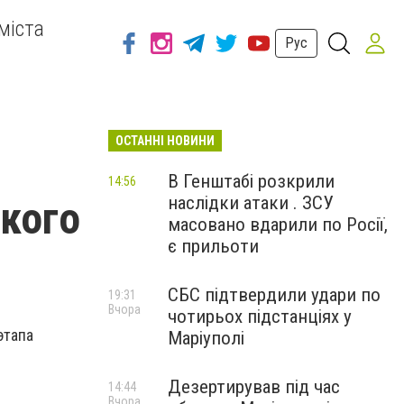
міста
Рус
ОСТАННІ НОВИНИ
В Генштабі розкрили
14:56
наслідки атаки . ЗСУ
ского
масовано вдарили по Росії,
є прильоти
СБС підтвердили удари по
19:31
Вчора
чотирьох підстанціях у
этапа
Маріуполі
Дезертирував під час
14:44
Вчора