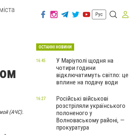
міста
Рус
ОСТАННІ НОВИНИ
У Маріуполі щодня на
16:45
чотири години
сом
відключатимуть світло: це
вплине на подачу води
Російські військові
16:27
розстріляли українського
мой (АЧС).
полоненого у
Волноваському районі, —
прокуратура