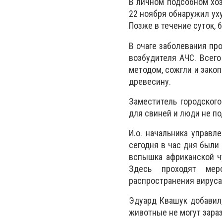
В личном подсобном хоз
22 ноября обнаружил ух
Позже в течение суток, 
В очаге заболевания пр
возбудителя АЧС. Всег
методом, сожгли и зако
древесину.
Заместитель городского
для свиней и люди не п
И.о. начальника управл
сегодня в час дня были
вспышка африканской ч
Здесь проходят мер
распространения вируса н
Эдуард Квашук добавил,
животные не могут зараз