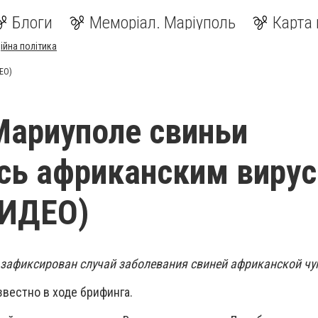
Блоги
Меморіал. Маріуполь
Карта 
ійна політика
ЕО)
Мариуполе свиньи
сь африканским виру
ИДЕО)
зафиксирован случай заболевания свиней африканской чу
звестно в ходе брифинга.