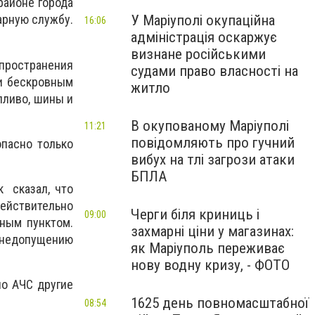
районе города
У Маріуполі окупаційна
арную службу.
16:06
адміністрація оскаржує
визнане російськими
спространения
судами право власності на
ли бескровным
житло
пливо, шины и
В окупованому Маріуполі
11:21
повідомляють про гучний
опасно только
вибух на тлі загрози атаки
БПЛА
к сказал, что
действительно
Черги біля криниць і
09:00
чным пунктом.
захмарні ціни у магазинах:
недопущению
як Маріуполь переживає
нову водну кризу, - ФОТО
но АЧС другие
1625 день повномасштабної
08:54