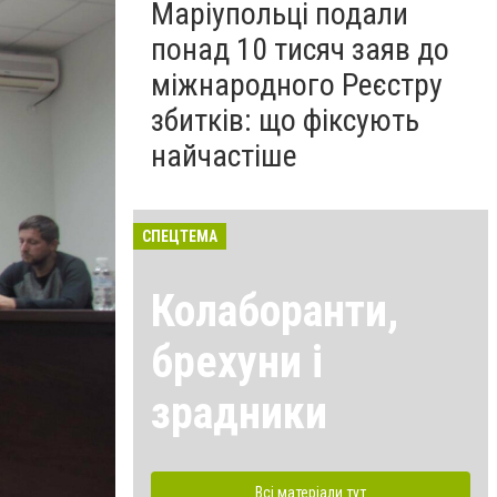
Маріупольці подали
понад 10 тисяч заяв до
міжнародного Реєстру
збитків: що фіксують
найчастіше
СПЕЦТЕМА
Колаборанти,
брехуни і
зрадники
Всі матеріали тут