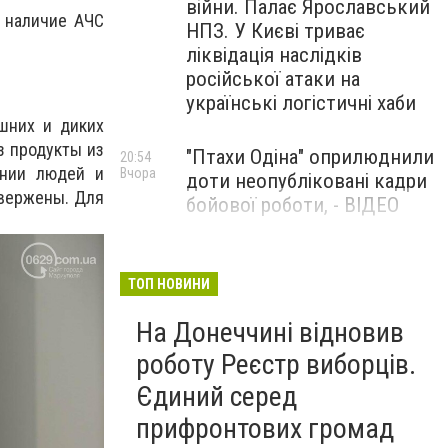
війни. Палає Ярославський
 наличие АЧС
НПЗ. У Києві триває
ліквідація наслідків
російської атаки на
українські логістичні хаби
шних и диких
з продукты из
"Птахи Одіна" оприлюднили
20:54
ении людей и
Вчора
доти неопубліковані кадри
двержены. Для
бойової роботи, - ВІДЕО
Маріуполець Андрій
17:15
Вчора
Бєдняков зіграє тата
ТОП НОВИНИ
Петрика П’яточкина у
На Донеччині відновив
новому українському
фільмі, - ФОТО
роботу Реєстр виборців.
Єдиний серед
прифронтових громад