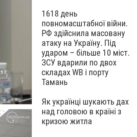
1618 день
повномасштабної війни.
РФ здійснила масовану
атаку на Україну. Під
ударом – більше 10 міст.
ЗСУ вдарили по двох
складах WB і порту
Тамань
Як українці шукають дах
над головою в країні з
кризою житла