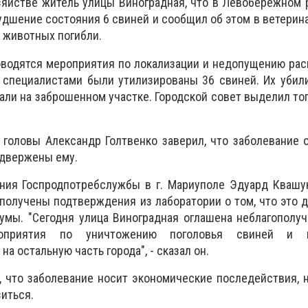
яйстве житель улицы Виноградная, что в Левобережном 
удшение состояния 6 свиней и сообщил об этом в ветерин
6 животных погибли.
оводятся мероприятия по локализации и недопущению ра
о специалистами были утилизированы 36 свиней. Их уби
пали на заброшенном участке. Городской совет выделил то
 головы Александр Голтвенко заверил, что заболевание 
одвержены ему.
ения Госпродпотребслужбы в г. Мариуполе Эдуард Квашу
 получены подтверждения из лаборатории о том, что это 
умы. "Сегодня улица Виноградная оглашена неблагополу
оприятия по уничтожению поголовья свиней и 
а остальную часть города", - сказал он.
 что заболевание носит экономические последействия, 
иться.