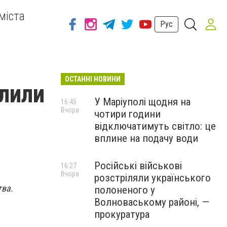
міста
Рус
ОСТАННІ НОВИНИ
лили
У Маріуполі щодня на
16:45
Вчора
чотири години
відключатимуть світло: це
вплине на подачу води
Російські військові
16:27
Вчора
розстріляли українського
тва.
полоненого у
Волноваському районі, —
прокуратура