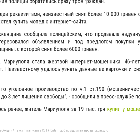
ие полиции обратились сразу трое граждан.
дев реквизитами, неизвестный снял более 10 000 гривен с
хотел купить мопед с интернет-сайта.
 женщина сообщила полицейским, что продавала надувн
тересовался объявлением и под предлогом покупки 
щины, с которой снял более 6000 гривен.
 Мариуполя стала жертвой интернет-мошенника. 46-ле
т. Неизвестному удалось узнать данные ее карточки и сн
то уголовное производство по ч.1 ст.190 (мошенничест
 до 3 лет лишения свободы”, - сообщили в пресс-службе п
сь ранее, житель Мариуполя за 19 тыс. грн
купил у моше
бхідний текст і натисніть Ctrl + Enter, щоб повідомити про це редакцію