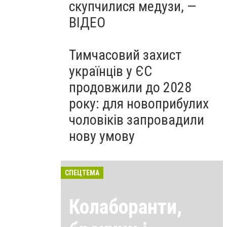
скупчилися медузи, —
ВІДЕО
Тимчасовий захист
українців у ЄС
продовжили до 2028
року: для новоприбулих
чоловіків запровадили
нову умову
СПЕЦТЕМА
Колаборанти,