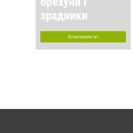
брехуни і
зрадники
Всі матеріали тут