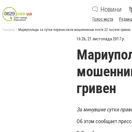
Новини
Голос міста
Редакц
Головна
Мариупольцы за сутки перечислили мошенникам почти 22 тысячи гривен
16:26, 21 листопада 2017 р.
Мариупол
мошенник
гривен
За минувшие сутки прав
Об этом сообщает пресс