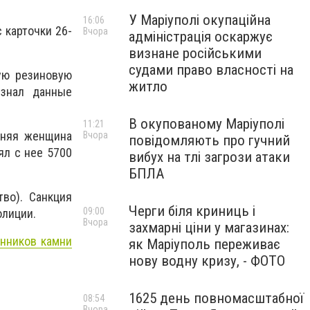
У Маріуполі окупаційна
16:06
 карточки 26-
Вчора
адміністрація оскаржує
визнане російськими
судами право власності на
ую резиновую
житло
узнал данные
В окупованому Маріуполі
11:21
тняя женщина
Вчора
повідомляють про гучний
ял с нее 5700
вибух на тлі загрози атаки
БПЛА
во). Санкция
Черги біля криниць і
09:00
олиции.
Вчора
захмарні ціни у магазинах:
нников камни
як Маріуполь переживає
нову водну кризу, - ФОТО
1625 день повномасштабної
08:54
Вчора