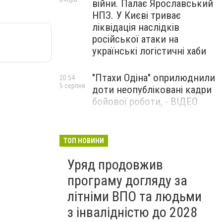
війни. Палає Ярославський
НПЗ. У Києві триває
ліквідація наслідків
російської атаки на
українські логістичні хаби
"Птахи Одіна" оприлюднили
20:54
5 серпня
доти неопубліковані кадри
бойової роботи, - ВІДЕО
Маріуполець Андрій
17:15
5 серпня
Бєдняков зіграє тата
ТОП НОВИНИ
Петрика П’яточкина у
Уряд продовжив
новому українському
фільмі, - ФОТО
програму догляду за
літніми ВПО та людьми
з інвалідністю до 2028