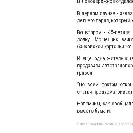
В Левобережное отделен
В первом случае - завла
летнего парня, который 
Во втором - 45-летняя
лодку. Мошенник заин
банковской карточки жен
И еще одна жительница
продавала автотранспор
гривен.
“По всем фактам откры
статьи предусматривает
Напомним, как сообщало
вместо бумаги.
Якщо ви помітили помилку, виділіть нео