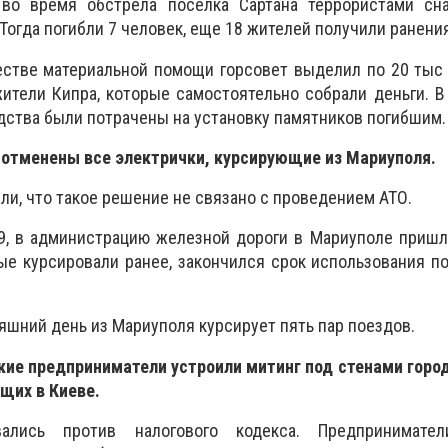
 во время обстрела поселка Сартана террористами сн
огда погибли 7 человек, еще 18 жителей получили ранения
стве материальной помощи горсовет выделил по 20 тыс 
ители Кипра, которые самостоятельно собрали деньги. 
ства были потрачены на установку памятников погибшим.
и отменены все электрички, курсирующие из Мариуполя.
ли, что такое решение не связано с проведением АТО.
9, в администрацию железной дороги в Мариуполе пришл
рые курсировали ранее, закончился срок использования п
яшний день из Мариуполя курсирует пять пар поездов.
кие предприниматели устроили митинг под стенами горо
щих в Киеве.
вались против налогового кодекса. Предпринимател