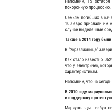
Напомним, 15 октября
похоронную процессию. Т
Семьям погибших в каче
100 евро прислали им ж
случае выделенные сред
Также в 2014 году был
В “Укрзализныце” завери
Как стало известно 062
что у электричек, кото
характеристикам.
Напомним, что на сегодн
В 2010 году мариупольс
в поддержку протестую
Мариупольцы взбунто