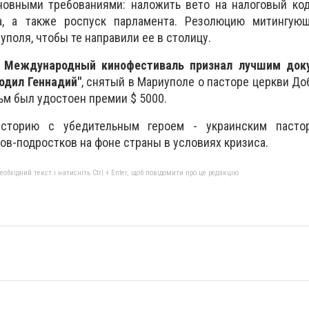
новными требованиями: наложить вето на налоговый код
а, а также роспуск парламента. Резолюцию митингую
поля, чтобы те направили ее в столицу.
й Международный кинофестиваль признал лучшим до
одил Геннадий"
, снятый в Мариуполе о пасторе церкви Д
ьм был удостоен премии $ 5000.
сторию с убедительным героем - украинским пасто
ов-подростков на фоне страны в условиях кризиса.
бхідний текст і натисніть Ctrl + Enter, щоб повідомити про це редакцію