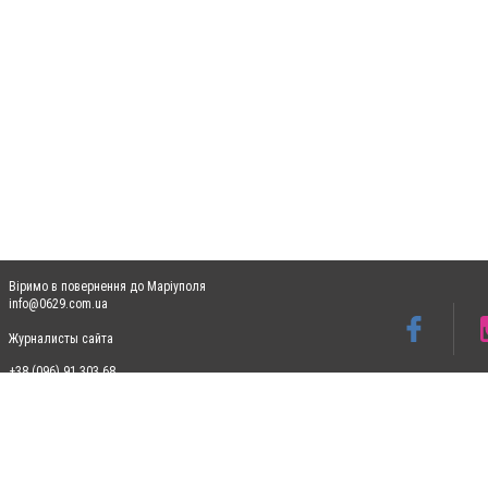
Віримо в повернення до Маріуполя
info@0629.com.ua
Журналисты сайта
+38 (096) 91 303 68
Допускається цитування матеріалів без отримання попередньої згоди 0629.com.ua за
пошукових систем гіперпосилання на цитовані статті не нижче другого абзацу в тек
Матеріали з плашками "Новини компаній", "Промо", "Партнерський матеріал", "Партнер