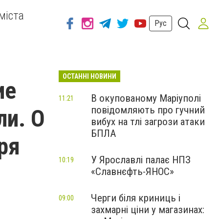
міста
Рус
ОСТАННІ НОВИНИ
ие
В окупованому Маріуполі
11:21
повідомляють про гучний
ли. О
вибух на тлі загрози атаки
БПЛА
ря
У Ярославлі палає НПЗ
10:19
«Славнєфть-ЯНОС»
Черги біля криниць і
09:00
захмарні ціни у магазинах: