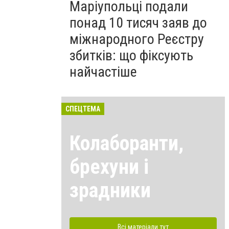
Маріупольці подали
понад 10 тисяч заяв до
міжнародного Реєстру
збитків: що фіксують
найчастіше
СПЕЦТЕМА
Колаборанти,
брехуни і
зрадники
Всі матеріали тут