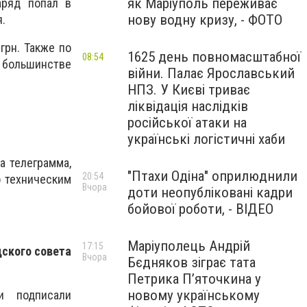
як Маріуполь переживає
аряд попал в
нову водну кризу, - ФОТО
.
грн. Также по
1625 день повномасштабної
08:54
В большинстве
війни. Палає Ярославський
НПЗ. У Києві триває
ліквідація наслідків
російської атаки на
українські логістичні хаби
а телеграмма,
"Птахи Одіна" оприлюднили
20:54
о техническим
Вчора
доти неопубліковані кадри
бойової роботи, - ВІДЕО
Маріуполець Андрій
17:15
дского совета
Вчора
Бєдняков зіграє тата
Петрика П’яточкина у
новому українському
и подписали