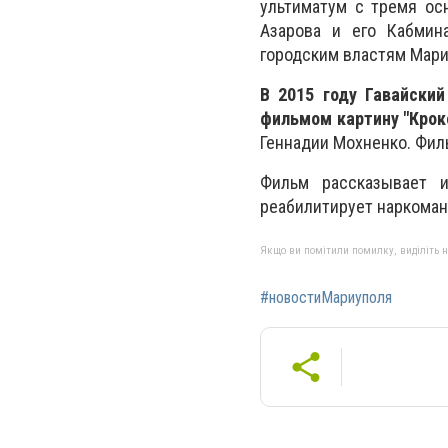
ультиматум с тремя ос
Азарова и его Кабмин
городским властям Мариу
В 2015 году Гавайски
фильмом картину "Крок
Геннадии Мохненко. Фил
Фильм рассказывает и
реабилитирует наркоман
Якщо ви помітили помилку, виділіть нео
#новостиМариуполя