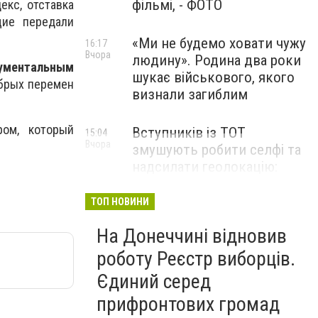
фільмі, - ФОТО
екс, отставка
щие передали
«Ми не будемо ховати чужу
16:17
Вчора
людину». Родина два роки
кументальным
шукає військового, якого
обрых перемен
визнали загиблим
ром, который
Вступників із ТОТ
15:04
Вчора
змушують робити селфі та
надсилати геолокацію:
правозахисники звернулися
до МОН
ТОП НОВИНИ
На Донеччині відновив
роботу Реєстр виборців.
Єдиний серед
прифронтових громад