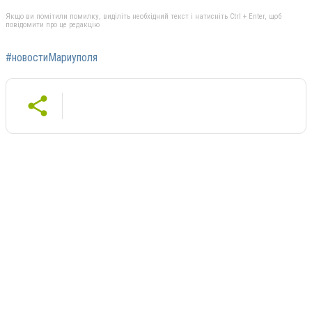
Якщо ви помітили помилку, виділіть необхідний текст і натисніть Ctrl + Enter, щоб
повідомити про це редакцію
#новостиМариуполя