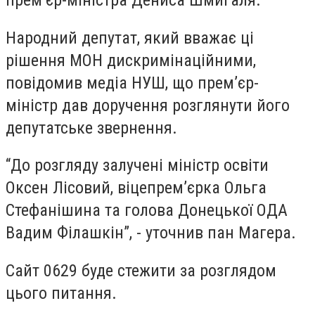
прем’єр-міністра Дениса Шмигаля.
Народний депутат, який вважає ці
рішення МОН дискримінаційними,
повідомив медіа НУШ, що прем’єр-
міністр дав доручення розглянути його
депутатське звернення.
“До розгляду залучені міністр освіти
Оксен Лісовий, віцепремʼєрка Ольга
Стефанішина та голова Донецької ОДА
Вадим Філашкін”, - уточнив пан Магера.
Сайт 0629 буде стежити за розглядом
цього питання.