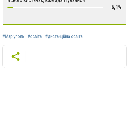
Всього вистачає, вже адаптувалися
6,1%
#Маріуполь
#освіта
#дистанційна освіта