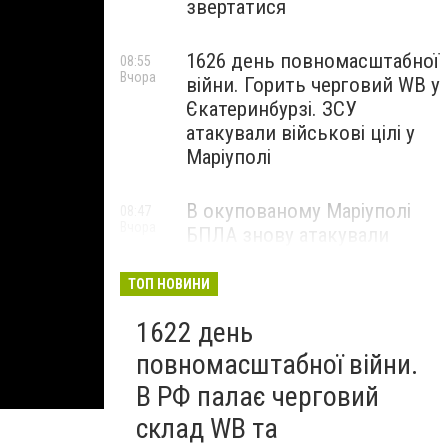
звертатися
1626 день повномасштабної
08:55
Вчора
війни. Горить черговий WB у
Єкатеринбурзі. ЗСУ
атакували військові цілі у
Маріуполі
В окупованому Маріуполі
08:47
Вчора
БПЛА знову атакували
енергетичну інфраструктуру,
— ВІДЕО
ТОП НОВИНИ
1622 день
повномасштабної війни.
В РФ палає черговий
склад WB та