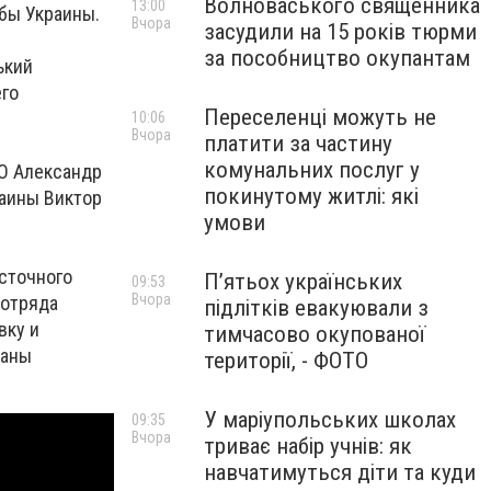
Волноваського священника
13:00
бы Украины.
Вчора
засудили на 15 років тюрми
за пособництво окупантам
ький
его
Переселенці можуть не
10:06
Вчора
платити за частину
комунальних послуг у
О Александр
покинутому житлі: які
раины Виктор
умови
сточного
П’ятьох українських
09:53
Вчора
 отряда
підлітків евакуювали з
вку и
тимчасово окупованої
раны
території, - ФОТО
У маріупольських школах
09:35
Вчора
триває набір учнів: як
навчатимуться діти та куди