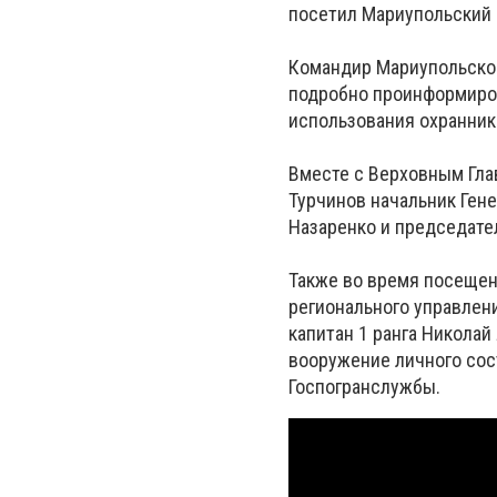
посетил Мариупольский 
Командир Мариупольског
подробно проинформиров
использования охранник
Вместе с Верховным Гла
Турчинов начальник Ген
Назаренко и председате
Также во время посещен
регионального управлен
капитан 1 ранга Никола
вооружение личного сос
Госпогранслужбы.