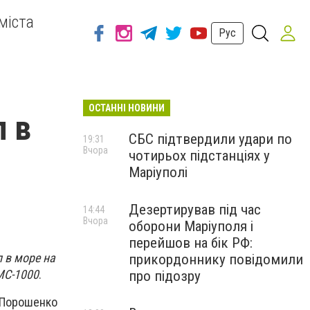
міста
Рус
ОСТАННІ НОВИНИ
 в
СБС підтвердили удари по
19:31
Вчора
чотирьох підстанціях у
Маріуполі
Дезертирував під час
14:44
Вчора
оборони Маріуполя і
перейшов на бік РФ:
 в море на
прикордоннику повідомили
МС-1000
.
про підозру
 Порошенко