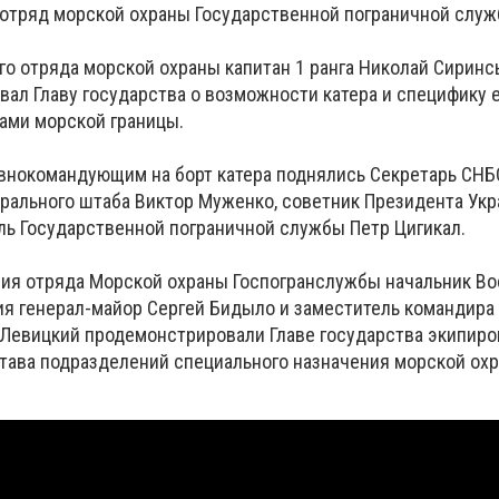
отряд морской охраны Государственной пограничной служ
о отряда морской охраны капитан 1 ранга Николай Сиринс
ал Главу государства о возможности катера и специфику 
ами морской границы.
внокомандующим на борт катера поднялись Секретарь СНБ
ерального штаба Виктор Муженко, советник Президента Ук
ль Государственной пограничной службы Петр Цигикал.
ия отряда Морской охраны Госпогранслужбы начальник Во
ия генерал-майор Сергей Бидыло и заместитель командира
й Левицкий продемонстрировали Главе государства экипиро
тава подразделений специального назначения морской ох