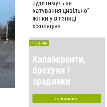
судитимуть за
катування цивільної
жінки у в’язниці
«Ізоляція»
СПЕЦТЕМА
Колаборанти,
брехуни і
зрадники
Всі матеріали тут