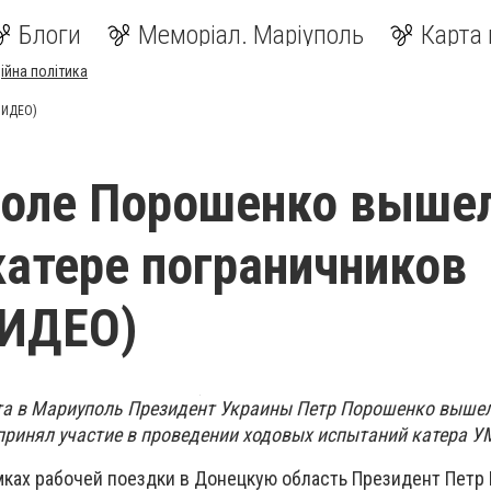
Блоги
Меморіал. Маріуполь
Карта 
ійна політика
ВИДЕО)
оле Порошенко вышел
катере пограничников
ВИДЕО)
та в Мариуполь Президент Украины Петр Порошенко вышел
принял участие в проведении ходовых испытаний катера У
ках рабочей поездки в Донецкую область Президент Петр