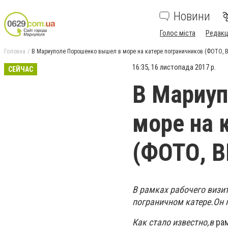
Новини
Голос міста
Редакц
Головна
В Мариуполе Порошенко вышел в море на катере пограничников (ФОТО, 
16:35, 16 листопада 2017 р.
СЕЙЧАС
В Мариуп
море на 
(ФОТО, 
В рамках рабочего визи
пограничном катере.
Он 
Как стало известно,в
рам