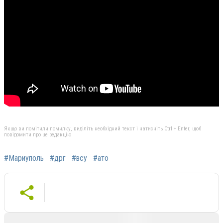
Якщо ви помітили помилку, виділіть необхідний текст і натисніть Ctrl + Enter, щоб
повідомити про це редакцію
#Мариуполь
#дрг
#всу
#ато