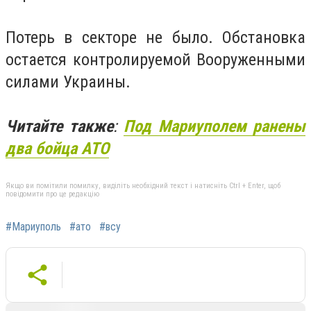
Потерь в секторе не было. Обстановка
остается контролируемой Вооруженными
силами Украины.
Читайте также
:
Под Мариуполем ранены
два бойца АТО
Якщо ви помітили помилку, виділіть необхідний текст і натисніть Ctrl + Enter, щоб
повідомити про це редакцію
#Мариуполь
#ато
#всу