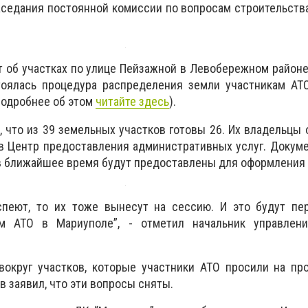
аседания постоянной комиссии по вопросам строительств
ет об участках по улице Пейзажной в Левобережном районе
тоялась процедура распределения земли участникам АТО
подробнее об этом
читайте здесь
).
 что из 39 земельных участков готовы 26. Их владельцы
в Центр предоставления административных услуг. Докум
 в ближайшее время будут предоставлены для оформления
спеют, то их тоже вынесут на сессию. И это будут пер
м АТО в Мариуполе”, - отметил начальник управлен
 вокруг участков, которые участники АТО просили на п
в заявил, что эти вопросы сняты.