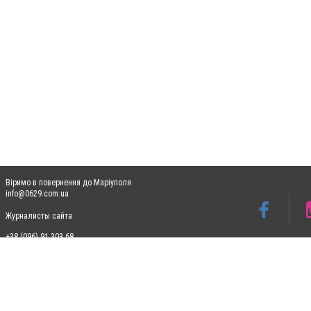
Віримо в повернення до Маріуполя
info@0629.com.ua
Журналисты сайта
+38 (096) 91 303 68
Допускається цитування матеріалів без отримання попередньої згоди 0629.com.ua за
пошукових систем гіперпосилання на цитовані статті не нижче другого абзацу в тек
Матеріали з плашками "Новини компаній", "Промо", "Партнерський матеріал", "Партнер