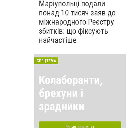
Маріупольці подали
понад 10 тисяч заяв до
міжнародного Реєстру
збитків: що фіксують
найчастіше
СПЕЦТЕМА
Колаборанти,
брехуни і
зрадники
Всі матеріали тут