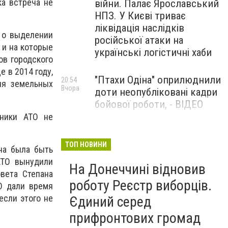
ка встреча не
війни. Палає Ярославський
НПЗ. У Києві триває
ліквідація наслідків
 о выделении
російської атаки на
 и на которые
українські логістичні хаби
ов городского
е в 2014 году,
"Птахи Одіна" оприлюднили
20:54
ия земельных
Вчора
доти неопубліковані кадри
бойової роботи, - ВІДЕО
тники АТО не
Маріуполець Андрій
17:15
Вчора
Бєдняков зіграє тата
ТОП НОВИНИ
на была быть
Петрика П’яточкина у
АТО вынудили
На Донеччині відновив
новому українському
вета Степана
фільмі, - ФОТО
роботу Реєстр виборців.
О дали время
если этого не
Єдиний серед
прифронтових громад