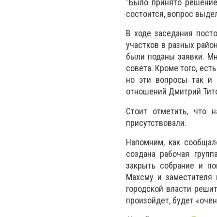
“Было принято решение 
состоится, вопрос выдел
В ходе заседания пост
участков в разных район
были поданы заявки. Мн
совета. Кроме того, ест
но эти вопросы так и
отношений Дмитрий Тито
Стоит отметить, что 
присутствовали.
Напомним, как сообщал
создана рабочая групп
закрыть собрание и по
Махсму и заместителя 
городской власти решит
произойдет, будет «очен