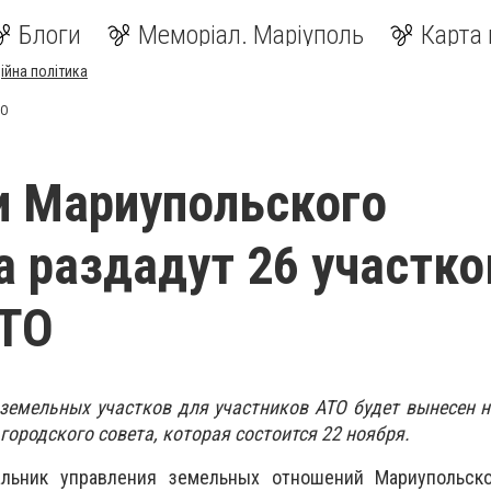
Блоги
Меморіал. Маріуполь
Карта 
ійна політика
ТО
и Мариупольского
а раздадут 26 участко
АТО
 земельных участков для участников АТО будет вынесен
ородского совета, которая состоится 22 ноября.
льник управления земельных отношений Мариупольско