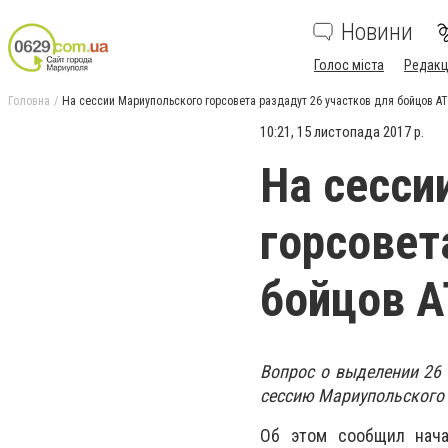
Новини
Голос міста
Редакц
Головна
На сессии Мариупольского горсовета раздадут 26 участков для бойцов А
10:21, 15 листопада 2017 р.
На сесси
горсовет
бойцов 
Вопрос о выделении 26
сессию Мариупольского г
Об этом сообщил нача