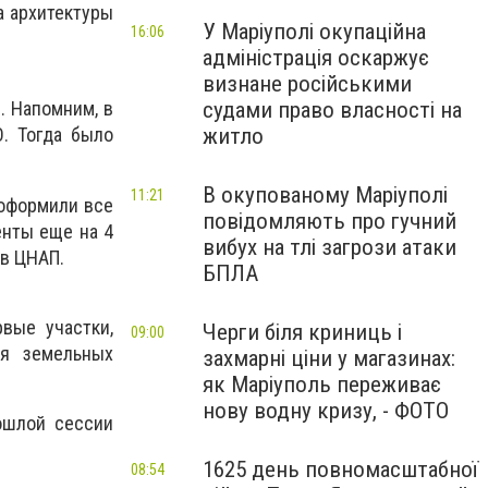
а архитектуры
У Маріуполі окупаційна
16:06
адміністрація оскаржує
визнане російськими
судами право власності на
. Напомним, в
житло
. Тогда было
В окупованому Маріуполі
11:21
 оформили все
повідомляють про гучний
енты еще на 4
вибух на тлі загрози атаки
 в ЦНАП.
БПЛА
вые участки,
Черги біля криниць і
09:00
ия земельных
захмарні ціни у магазинах:
як Маріуполь переживає
нову водну кризу, - ФОТО
рошлой сессии
1625 день повномасштабної
08:54