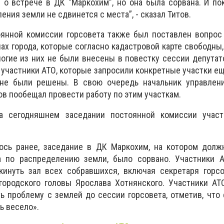
о встрече в ДК “Маркохим”, но она была сорвана. И по
ения земли не сдвинется с места”, - сказал Титов.
оянной комиссии горсовета также был поставлен вопрос
ах города, которые согласно кадастровой карте свободны,
огие из них не были внесены в повестку сессии депутат
ь участники АТО, которые запросили конкретные участки ещ
 не были решены. В свою очередь начальник управлен
в пообещал провести работу по этим участкам.
на сегодняшнем заседании постоянной комиссии учас
ось ранее, заседание в ДК Маркохим, на котором долж
а по распределению земли, было сорвано. Участники 
кинуть зал всех собравшихся, включая секретаря горсо
городского головы Ярослава Хотнянского. Участники АТ
ь проблему с землей до сессии горсовета, отметив, что 
ь весело».