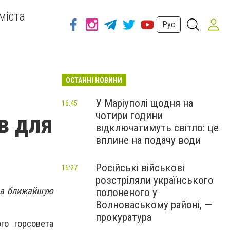
міста
Рус
ОСТАННІ НОВИНИ
У Маріуполі щодня на
16:45
чотири години
в для
відключатимуть світло: це
вплине на подачу води
Російські військові
16:27
розстріляли українського
 на ближайшую
полоненого у
Волноваському районі, —
прокуратура
го горсовета