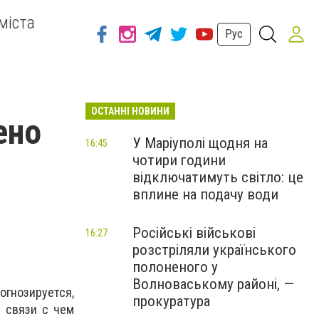
міста
Рус
ОСТАННІ НОВИНИ
ено
У Маріуполі щодня на
16:45
чотири години
відключатимуть світло: це
вплине на подачу води
Російські військові
16:27
розстріляли українського
полоненого у
Волноваському районі, —
огнозируется,
прокуратура
в связи с чем