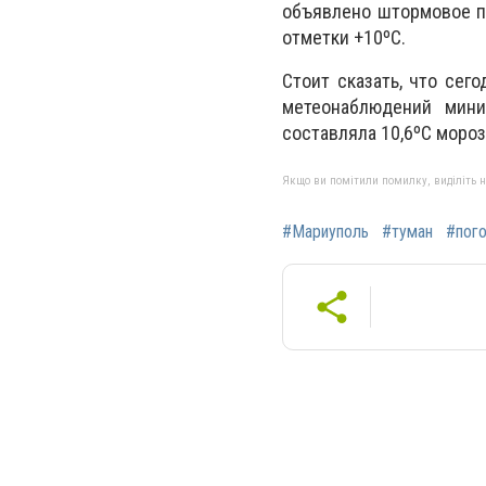
объявлено штормовое пр
отметки +10ºС.
Стоит сказать, что сег
метеонаблюдений мини
составляла 10,6ºС мороза
Якщо ви помітили помилку, виділіть нео
#Мариуполь
#туман
#пог