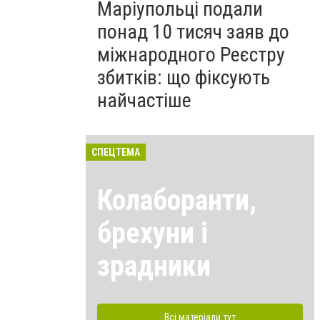
Маріупольці подали
понад 10 тисяч заяв до
міжнародного Реєстру
збитків: що фіксують
найчастіше
СПЕЦТЕМА
Колаборанти,
брехуни і
зрадники
Всі матеріали тут