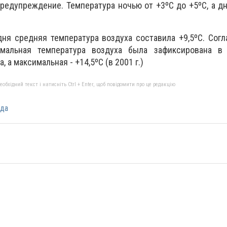
едупреждение. Температура ночью от +3ºС до +5ºС, а д
одня средняя температура воздуха составила +9,5ºС. Со
мальная температура воздуха была зафиксирована в
, а максимальная - +14,5ºС (в 2001 г.)
бхідний текст і натисніть Ctrl + Enter, щоб повідомити про це редакцію
ода