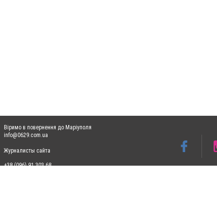
Віримо в повернення до Маріуполя
info@0629.com.ua
Журналисты сайта
+38 (096) 91 303 68
Допускається цитування матеріалів без отримання попередньої згоди 0629.com.ua за
пошукових систем гіперпосилання на цитовані статті не нижче другого абзацу в тек
Матеріали з плашками "Новини компаній", "Промо", "Партнерський матеріал", "Партнер