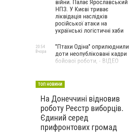
війни. Палає Ярославський
НПЗ. У Києві триває
ліквідація наслідків
російської атаки на
українські логістичні хаби
"Птахи Одіна" оприлюднили
20:54
Вчора
доти неопубліковані кадри
бойової роботи, - ВІДЕО
Маріуполець Андрій
17:15
Вчора
Бєдняков зіграє тата
ТОП НОВИНИ
Петрика П’яточкина у
На Донеччині відновив
новому українському
фільмі, - ФОТО
роботу Реєстр виборців.
Єдиний серед
прифронтових громад