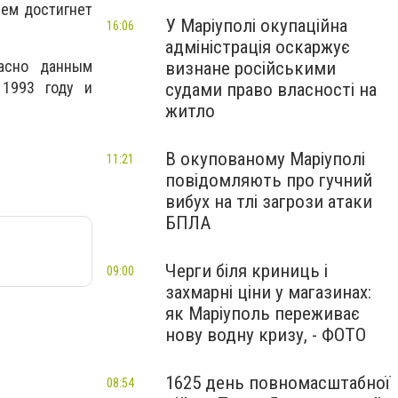
нем достигнет
У Маріуполі окупаційна
16:06
адміністрація оскаржує
гласно данным
визнане російськими
 1993 году и
судами право власності на
житло
В окупованому Маріуполі
11:21
повідомляють про гучний
вибух на тлі загрози атаки
БПЛА
Черги біля криниць і
09:00
захмарні ціни у магазинах:
як Маріуполь переживає
нову водну кризу, - ФОТО
1625 день повномасштабної
08:54