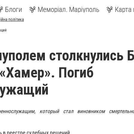
Блоги
Меморіал. Маріуполь
Карта 
ійна політика
ащий
уполем столкнулись 
«Хамер». Погиб
лужащий
оеннослужащим, который стал виновником смертельн
ь в реестре судебных решений.