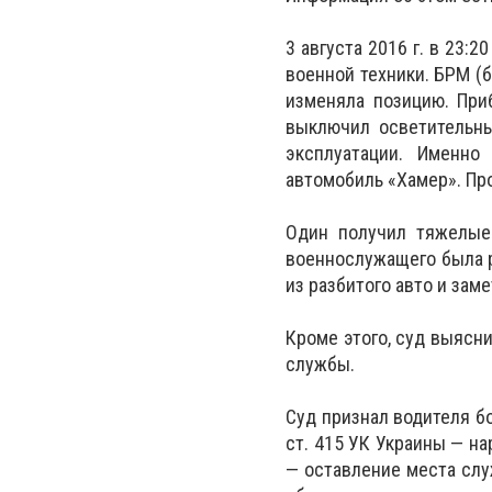
3 августа 2016 г. в 23:
военной техники. БРМ (
изменяла позицию. При
выключил осветительны
эксплуатации. Именно
автомобиль «Хамер». Пр
Один получил тяжелые 
военнослужащего была р
из разбитого авто и заме
Кроме этого, суд выясн
службы.
Суд признал водителя б
ст. 415 УК Украины — н
— оставление места слу