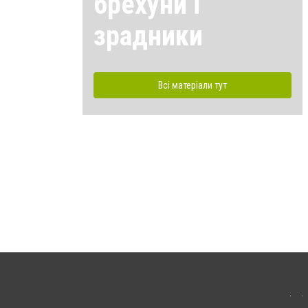
брехуни і
зрадники
Всі матеріали тут