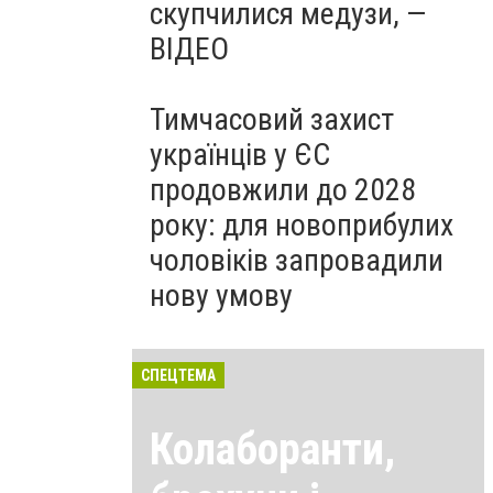
скупчилися медузи, —
ВІДЕО
Тимчасовий захист
українців у ЄС
продовжили до 2028
року: для новоприбулих
чоловіків запровадили
нову умову
СПЕЦТЕМА
Колаборанти,