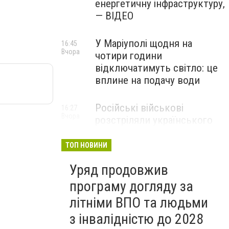
енергетичну інфраструктуру,
— ВІДЕО
У Маріуполі щодня на
16:45
Вчора
чотири години
відключатимуть світло: це
вплине на подачу води
Російські військові
16:27
Вчора
розстріляли українського
полоненого у
Волноваському районі, —
ТОП НОВИНИ
прокуратура
Уряд продовжив
програму догляду за
літніми ВПО та людьми
з інвалідністю до 2028