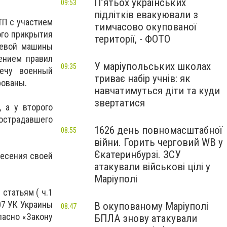
П’ятьох українських
09:53
підлітків евакуювали з
ТП с участием
тимчасово окупованої
ого прикрытия
території, - ФОТО
оевой машины
ением правил
У маріупольських школах
09:35
речу военный
триває набір учнів: як
рованы.
навчатимуться діти та куди
звертатися
 а у второго
пострадавшего
1626 день повномасштабної
08:55
війни. Горить черговий WB у
Єкатеринбурзі. ЗСУ
несения своей
атакували військові цілі у
Маріуполі
статьям ( ч.1
07 УК Украины
В окупованому Маріуполі
08:47
ласно «Закону
БПЛА знову атакували