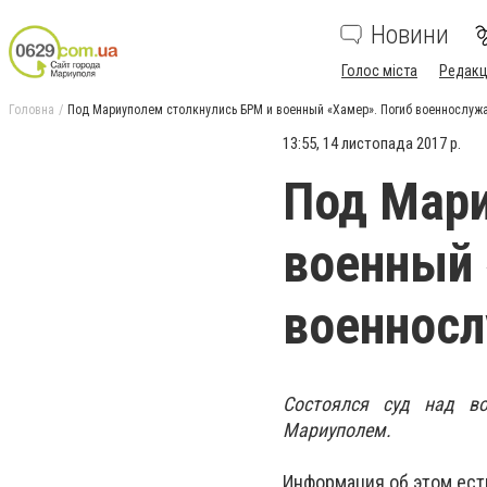
Новини
Голос міста
Редакц
Головна
Под Мариуполем столкнулись БРМ и военный «Хамер». Погиб военнослуж
13:55, 14 листопада 2017 р.
Под Мари
военный 
военнос
Состоялся суд над в
Мариуполем.
Информация об этом ест