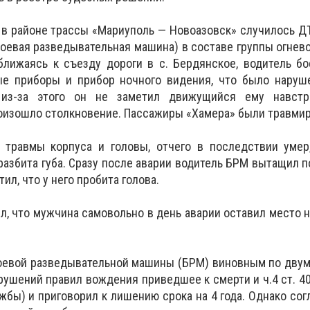
20 в районе трассы «Мариуполь — Новоазовск» случилось Д
боевая разведывательная машина) в составе группы огнев
ближаясь к съезду дороги в с. Бердянское, водитель б
е приборы и прибор ночного видения, что было наруш
 из-за этого он не заметил движущийся ему навст
оизошло столкновение. Пассажиры «Хамера» были травми
травмы корпуса и головы, отчего в последствии умер,
азбита губа. Сразу после аварии водитель БРМ вытащил 
тил, что у него пробита голова.
ил, что мужчина самовольно в день аварии оставил место 
оевой разведывательной машины (БРМ) виновным по двум 
арушений правил вождения приведшее к смерти и ч.4 ст. 4
жбы) и приговорил к лишению срока на 4 года. Однако сог