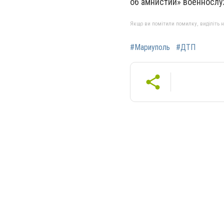
об амнистии» военнослу
Якщо ви помітили помилку, виділіть нео
#Мариуполь
#ДТП