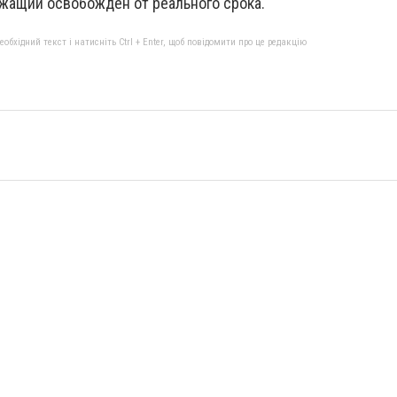
жащий освобожден от реального срока.
бхідний текст і натисніть Ctrl + Enter, щоб повідомити про це редакцію