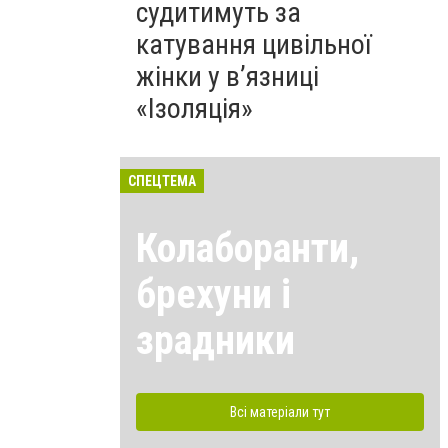
судитимуть за
катування цивільної
жінки у в’язниці
«Ізоляція»
СПЕЦТЕМА
Колаборанти,
брехуни і
зрадники
Всі матеріали тут