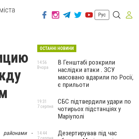
міста
Рус
ОСТАННІ НОВИНИ
ицию
В Генштабі розкрили
14:56
Вчора
наслідки атаки . ЗСУ
жду
масовано вдарили по Росії,
є прильоти
им
СБС підтвердили удари по
19:31
7 серпня
чотирьох підстанціях у
Маріуполі
Дезертирував під час
 районами -
14:44
7 серпня