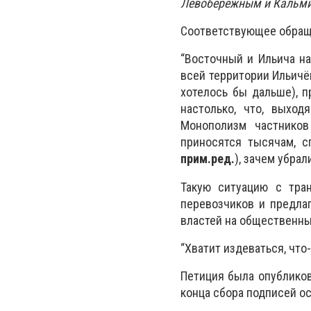
Левобережным и Кальми
Соответствующее обращ
“Восточный и Ильича н
всей территории Ильичё
хотелось бы дальше), п
настолько, что, выход
Монополизм частников
приносятся тысячам, с
прим.ред.
), зачем убра
Такую ситуацию с тра
перевозчиков и предлаг
властей на общественны
“Хватит издеваться, что
Петиция была опубликов
конца сбора подписей ос