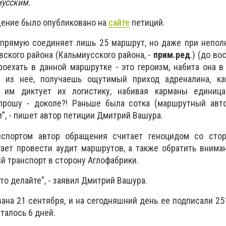
усским.
ение было опубликовано на
сайте
петиций.
апрямую соединяет лишь 25 маршрут, но даже при непол
вского района (Кальмиусского района, -
прим.ред
.) (до во
роехать в данной маршрутке - это героизм, набита она 
я из неё, получаешь ощутимый приход адреналина, ка
 им диктует их логистику, набивая карманы единица
прошу - доколе?! Раньше была сотка (маршрутный авт
ли”, - пишет автор петиции Дмитрий Вашура.
нспортом автор обращения считает геноцидом со сто
ает провести аудит маршрутов, а также обратить внима
й транспорт в сторону Аглофабрики.
-то делайте”, - заявил Дмитрий Вашура.
ана 21 сентября, и на сегодняшний день ее подписали 25
талось 6 дней.