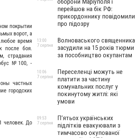
оборони Маріуполя і
перейшов на бік РФ:
прикордоннику повідомили
про підозру
ном покрытии
сьмых ворот, а
Волноваського священника
в любое время
13:00
7 серпня
засудили на 15 років тюрми
к после боя.
за пособництво окупантам
м, страдания
обус №100, -
Переселенці можуть не
10:06
7 серпня
платити за частину
роны частных
комунальних послуг у
ние городских
покинутому житлі: які
умови
П’ятьох українських
09:53
1 человек. До
7 серпня
підлітків евакуювали з
тимчасово окупованої