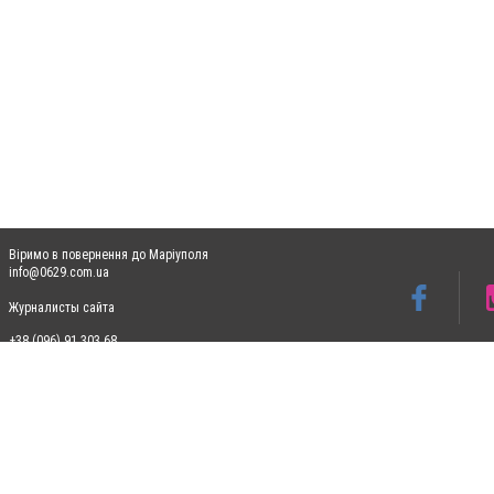
Віримо в повернення до Маріуполя
info@0629.com.ua
Журналисты сайта
+38 (096) 91 303 68
Допускається цитування матеріалів без отримання попередньої згоди 0629.com.ua за
пошукових систем гіперпосилання на цитовані статті не нижче другого абзацу в тек
Матеріали з плашками "Новини компаній", "Промо", "Партнерський матеріал", "Партнер
Реклама на сайті
Ф