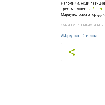
Напомним, если петиция
трех месяцев
наберет 
Мариупольского городск
Якщо ви помітили помилку, виділіть нео
#Мариуполь
#петиция