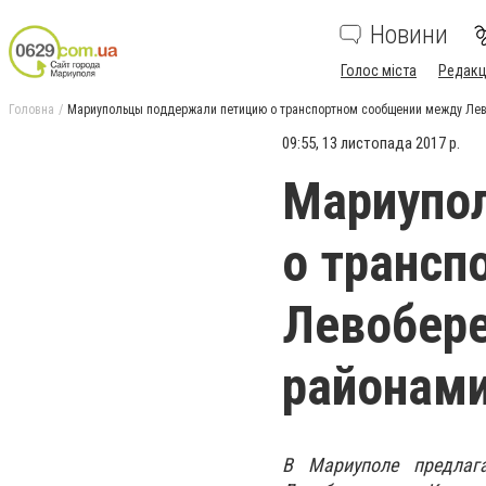
Новини
Голос міста
Редакц
Головна
Мариупольцы поддержали петицию о транспортном сообщении между Ле
09:55, 13 листопада 2017 р.
Мариупо
о трансп
Левобер
районам
В Мариуполе предлаг