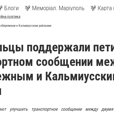
Блоги
Меморіал. Маріуполь
Карта 
ійна політика
вобережным и Кальмиусским районами
льцы поддержали пет
ортном сообщении ме
ежным и Кальмиусск
и
ают улучшить транспортное сообщение между двумя