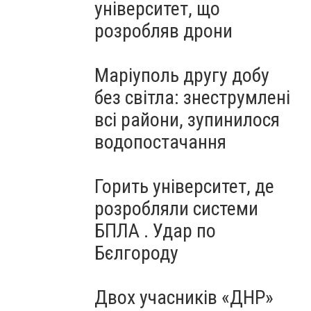
університет, що
розробляв дрони
Маріуполь другу добу
без світла: знеструмлені
всі райони, зупинилося
водопостачання
Горить університет, де
розробляли системи
БПЛА . Удар по
Бєлгороду
Двох учасників «ДНР»