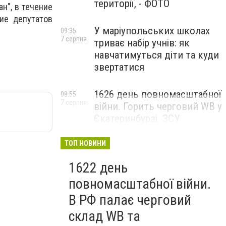
території, - ФОТО
н", в течение
ие депутатов
У маріупольських школах
09:35
7 серпня
триває набір учнів: як
навчатимуться діти та куди
звертатися
1626 день повномасштабної
08:55
7 серпня
війни. Горить черговий WB у
Єкатеринбурзі. ЗСУ
атакували військові цілі у
Маріуполі
ТОП НОВИНИ
1622 день
повномасштабної війни.
В РФ палає черговий
склад WB та