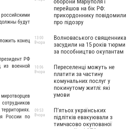
оборони Маріуполя і
перейшов на бік РФ:
прикордоннику повідомили
с российскими
про підозру
 должны будут
Волноваського священника
13:00
ложить конец
Вчора
засудили на 15 років тюрми
за пособництво окупантам
 президент РФ
д из военной
Переселенці можуть не
10:06
Вчора
платити за частину
комунальних послуг у
покинутому житлі: які
умови
и миротворцев
и сотрудников
 территориях.
П’ятьох українських
09:53
Вчора
ия России по
підлітків евакуювали з
тимчасово окупованої