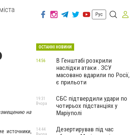
міста
Рус
ОСТАННІ НОВИНИ
Ф
В Генштабі розкрили
14:56
наслідки атаки . ЗСУ
масовано вдарили по Росії,
є прильоти
СБС підтвердили удари по
19:31
Вчора
чотирьох підстанціях у
азмещению на
Маріуполі
Дезертирував під час
14:44
ие источники,
Вчора