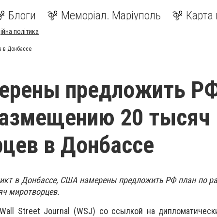
Блоги
Меморіал. Маріуполь
Карта 
ійна політика
в в Донбассе
ерены предложить Р
размещению 20 тысяч
цев в Донбассе
икт в Донбассе, США намерены предложить РФ план по р
яч миротворцев.
all Street Journal (WSJ) со ссылкой на дипломатическ