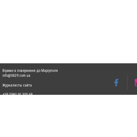
Віримо в повернення до Маріуполя
info@0629.com.ua
Журналисты сайта
+38 (096) 91 303 68
Допускається цитування матеріалів без отримання попередньої згоди 0629.com.ua за
пошукових систем гіперпосилання на цитовані статті не нижче другого абзацу в тек
Матеріали з плашками "Новини компаній", "Промо", "Партнерський матеріал", "Партнер
Реклама на сайті
Ф