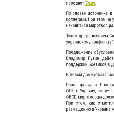
передает
Zn,ua
.
По словам источника, 
коллегами. При этом не 
находиться миротворцы.
Таким предложением Ва
украинскому конфликту"
Предложение обусловлен
Владимир Путин дейст
поддержки боевиков в Д
В Белом доме отказали
Ранее президент России
ООН в Украину, но речь
ОБСЕ, миротворцы должны
При этом, как отмети
размещению в Украине м