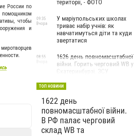
території, - ФОТО
ие России по
с помощником
У маріупольських школах
09:35
ативы, чтобы
Вчора
триває набір учнів: як
вооружения и
навчатимуться діти та куди
звертатися
 миротворцев
енности.
1626 день повномасштабної
08:55
Вчора
війни. Горить черговий WB у
ись
Єкатеринбурзі. ЗСУ
атакували військові цілі у
Маріуполі
ТОП НОВИНИ
1622 день
повномасштабної війни.
В РФ палає черговий
склад WB та