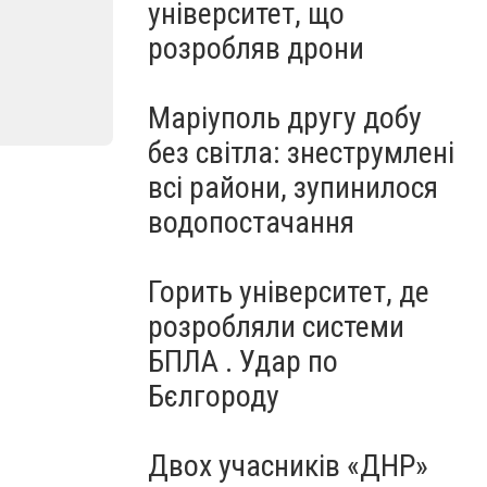
університет, що
розробляв дрони
Маріуполь другу добу
без світла: знеструмлені
всі райони, зупинилося
водопостачання
Горить університет, де
розробляли системи
БПЛА . Удар по
Бєлгороду
Двох учасників «ДНР»