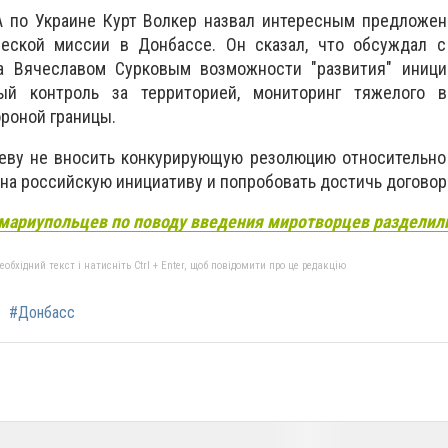
 по Украине Курт Волкер назвал интересным предложен
еской миссии в Донбассе. Он сказал, что обсуждал 
а Вячеславом Сурковым возможности "развития" иници
ый контроль за территорией, мониторинг тяжелого 
ороной границы.
еву не вносить конкурирующую резолюцию относительно
 на российскую инициативу и попробовать достичь договор
мариупольцев по поводу введения миротворцев разделил
бхідний текст і натисніть Ctrl + Enter, щоб повідомити про це редакцію
#Донбасс