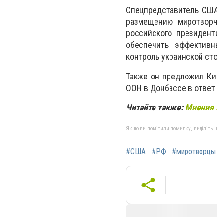
Спецпредставитель США
размещению миротворч
российского президент
обеспечить эффективн
контроль украинской ст
Также он предложил Ки
ООН в Донбассе в ответ
Читайте также:
Мнения 
Якщо ви помітили помилку, виділіть нео
#США
#РФ
#миротворцы