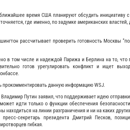
в ближайшее время США планируют обсудить инициативу 
уточняется, где именно, по задумке американских властей,
шингтон рассчитывает проверить готовность Москвы "по
.
о в том числе и надеждой Парижа и Берлина на то, что
вительно готов урегулировать конфликт и ищет выхо
онбассе.
сь прокомментировать данную информацию WSJ.
 Владимир Путин заявил, что поддерживает идею отправк
 может идти только о функции обеспечения безопасност
 находиться на линии разграничения и ни на каких других
л пресс-секретарь президента Дмитрий Песков, позиц
иротворцев гибкая.