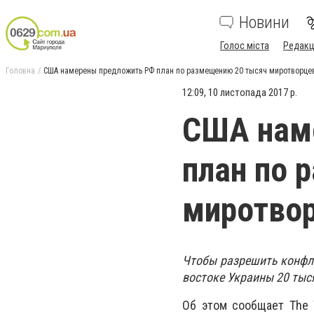
Новини
Голос міста
Редакц
Головна
США намерены предложить РФ план по размещению 20 тысяч миротворце
12:09, 10 листопада 2017 р.
США нам
план по 
миротвор
Чтобы разрешить конфл
востоке Украины 20 тыс
Об этом сообщает The W