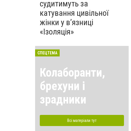
судитимуть за
катування цивільної
жінки у в’язниці
«Ізоляція»
СПЕЦТЕМА
Колаборанти,
брехуни і
зрадники
Всі матеріали тут